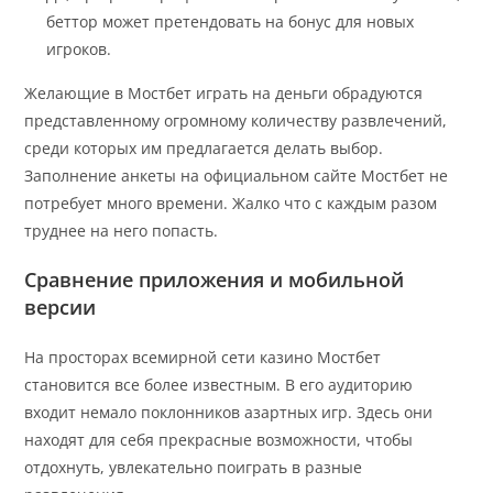
беттор может претендовать на бонус для новых
игроков.
Желающие в Мостбет играть на деньги обрадуются
представленному огромному количеству развлечений,
среди которых им предлагается делать выбор.
Заполнение анкеты на официальном сайте Мостбет не
потребует много времени. Жалко что с каждым разом
труднее на него попасть.
Сравнение приложения и мобильной
версии
На просторах всемирной сети казино Мостбет
становится все более известным. В его аудиторию
входит немало поклонников азартных игр. Здесь они
находят для себя прекрасные возможности, чтобы
отдохнуть, увлекательно поиграть в разные