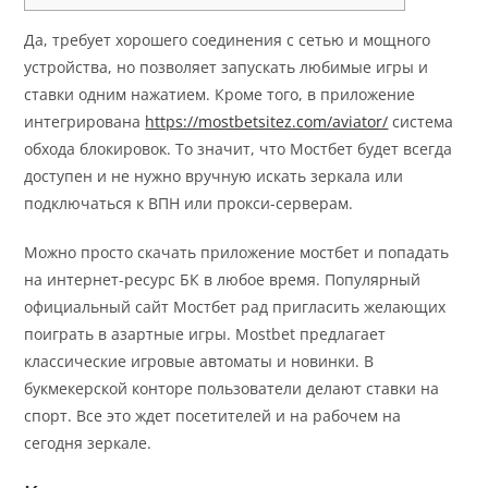
Да, требует хорошего соединения с сетью и мощного
устройства, но позволяет запускать любимые игры и
ставки одним нажатием. Кроме того, в приложение
интегрирована
https://mostbetsitez.com/aviator/
система
обхода блокировок. То значит, что Мостбет будет всегда
доступен и не нужно вручную искать зеркала или
подключаться к ВПН или прокси-серверам.
Можно просто скачать приложение мостбет и попадать
на интернет-ресурс БК в любое время. Популярный
официальный сайт Мостбет рад пригласить желающих
поиграть в азартные игры. Mostbet предлагает
классические игровые автоматы и новинки. В
букмекерской конторе пользователи делают ставки на
спорт. Все это ждет посетителей и на рабочем на
сегодня зеркале.