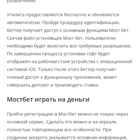
развлечения.
Утилита предоставляется бесплатно и обновляется
автоматически. Пройдя процедуру идентификации,
беттер получает доступ к основным функциям Мост бет.
Скачав файл-установщик Мост бет, пользователю
необходимо будет включить все требуемые разрешения.
По завершении процесса установки софт будет
отображён на рабочем столе устройства с операционной
системой iOS. Только после этого беттер получает
полный доступ к функционалу приложения, может
совершать депозит и производить ставки.
Мостбет играть на деньги
Пройти регистрацию в Мостбет можно не только через
основной сервис. Сделать это можно и на зеркале,
полностью повторяющем все особенности. При
создании аккаунта указывается основная информация,