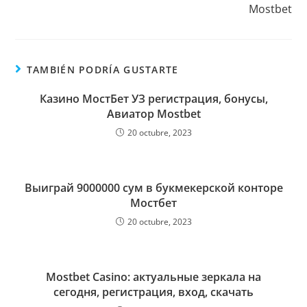
Mostbet
TAMBIÉN PODRÍA GUSTARTE
Казино МостБет УЗ регистрация, бонусы,
Авиатор Mostbet
20 octubre, 2023
Выиграй 9000000 сум в букмекерской конторе
Мостбет
20 octubre, 2023
Mostbet Casino: актуальные зеркала на
сегодня, регистрация, вход, скачать