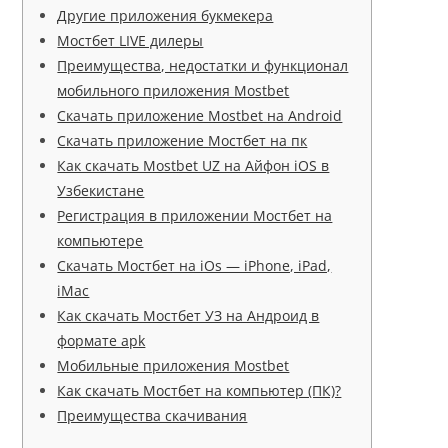
Другие приложения букмекера
Мостбет LIVE дилеры
Преимущества, недостатки и функционал
мобильного приложения Mostbet
Скачать приложение Mostbet на Android
Скачать приложение Мостбет на пк
Как скачать Mostbet UZ на Айфон iOS в
Узбекистане
Регистрация в приложении Мостбет на
компьютере
Скачать Мостбет на iOs — iPhone, iPad,
iMac
Как скачать Мостбет УЗ на Андроид в
формате apk
Мобильные приложения Mostbet
Как скачать Мостбет на компьютер (ПК)?
Преимущества скачивания