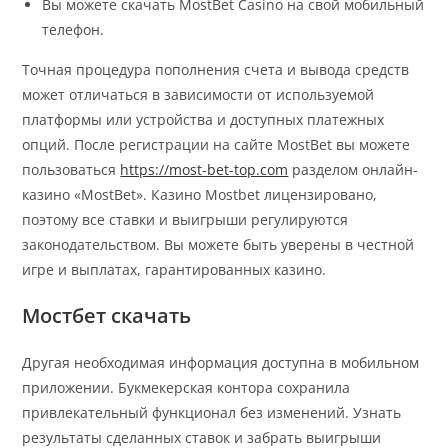
Вы можете скачать MostBet Casino на свой мобильный
телефон.
Точная процедура пополнения счета и вывода средств
может отличаться в зависимости от используемой
платформы или устройства и доступных платежных
опций. После регистрации на сайте MostBet вы можете
пользоваться
https://most-bet-top.com
разделом онлайн-
казино «MostBet». Казино Mostbet лицензировано,
поэтому все ставки и выигрыши регулируются
законодательством. Вы можете быть уверены в честной
игре и выплатах, гарантированных казино.
Мостбет скачать
Другая необходимая информация доступна в мобильном
приложении. Букмекерская контора сохранила
привлекательный функционал без изменений. Узнать
результаты сделанных ставок и забрать выигрыши