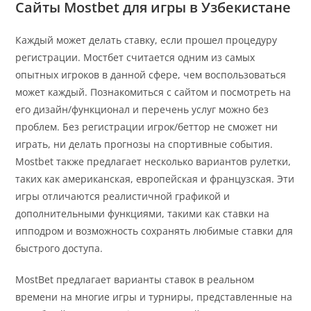
Сайты Mostbet для игры в Узбекистане
Каждый может делать ставку, если прошел процедуру
регистрации. Мостбет считается одним из самых
опытных игроков в данной сфере, чем воспользоваться
может каждый. Познакомиться с сайтом и посмотреть на
его дизайн/функционал и перечень услуг можно без
проблем. Без регистрации игрок/беттор не сможет ни
играть, ни делать прогнозы на спортивные события.
Mostbet также предлагает несколько вариантов рулетки,
таких как американская, европейская и французская. Эти
игры отличаются реалистичной графикой и
дополнительными функциями, такими как ставки на
ипподром и возможность сохранять любимые ставки для
быстрого доступа.
MostBet предлагает варианты ставок в реальном
времени на многие игры и турниры, представленные на