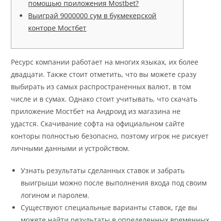
помощью приложения Mostbet?
Выиграй 9000000 сум в букмекерской
конторе Мостбет
Ресурс компании работает на многих языках, их более
двадцати. Также стоит отметить, что вы можете сразу
выбирать из самых распространенных валют, в том
числе и в сумах. Однако стоит учитывать, что скачать
приложение Мостбет на Андроид из магазина не
удастся. Скачивание софта на официальном сайте
конторы полностью безопасно, поэтому игрок не рискует
личными данными и устройством.
Узнать результаты сделанных ставок и забрать
выигрыши можно после выполнения входа под своим
логином и паролем.
Существуют специальные варианты ставок, где вы
можете найти результаты в определенных временных