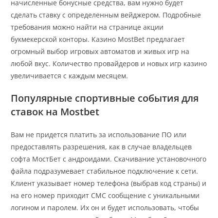
начисленные бонусные средства, вам нужно будет
сделать ставку с определенным вейджером. Подробные
требования можно найти на странице акции
букмекерской конторы. Казино MostBet предлагает
огромный выбор игровых автоматов и живых игр на
любой вкус. Количество провайдеров и новых игр казино
увеличивается с каждым месяцем.
Популярные спортивные события для
ставок на Mostbet
Вам не придется платить за использование ПО или
предоставлять разрешения, как в случае владельцев
софта МостБет c андроидами. Скачивание установочного
файла подразумевает стабильное подключение к сети.
Клиент указывает номер телефона (выбрав код страны) и
на его номер приходит СМС сообщение с уникальными
логином и паролем. Их он и будет использовать, чтобы