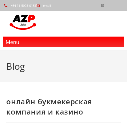
+54 11-5005-0153
email
Menu
Blog
онлайн букмекерская
компания и казино