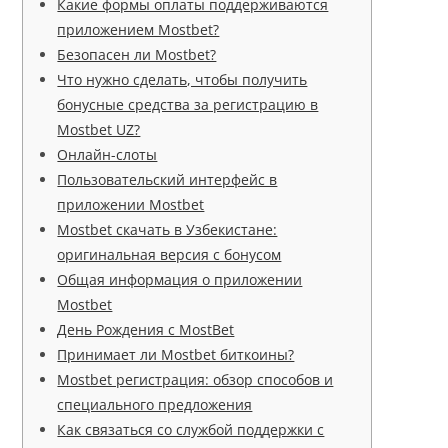
Какие формы оплаты поддерживаются
приложением Mostbet?
Безопасен ли Mostbet?
Что нужно сделать, чтобы получить
бонусные средства за регистрацию в
Mostbet UZ?
Онлайн-слоты
Пользовательский интерфейс в
приложении Mostbet
Mostbet скачать в Узбекистане:
оригинальная версия с бонусом
Общая информация о приложении
Mostbet
День Рождения с MostBet
Принимает ли Mostbet биткоины?
Mostbet регистрация: обзор способов и
специального предложения
Как связаться со службой поддержки с