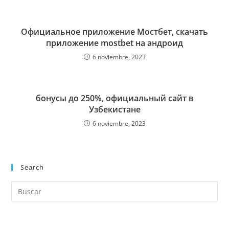
Официальное приложение Мостбет, скачать
приложение mostbet на андроид
6 noviembre, 2023
бонусы до 250%, официальный сайт в
Узбекистане
6 noviembre, 2023
Search