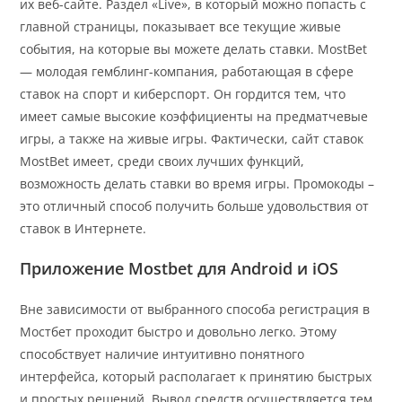
их веб-сайте. Раздел «Live», в который можно попасть с
главной страницы, показывает все текущие живые
события, на которые вы можете делать ставки. MostBet
— молодая гемблинг-компания, работающая в сфере
ставок на спорт и киберспорт. Он гордится тем, что
имеет самые высокие коэффициенты на предматчевые
игры, а также на живые игры. Фактически, сайт ставок
MostBet имеет, среди своих лучших функций,
возможность делать ставки во время игры. Промокоды –
это отличный способ получить больше удовольствия от
ставок в Интернете.
Приложение Mostbet для Android и iOS
Вне зависимости от выбранного способа регистрация в
Мостбет проходит быстро и довольно легко. Этому
способствует наличие интуитивно понятного
интерфейса, который располагает к принятию быстрых
и простых решений. Вывод средств осуществляется тем