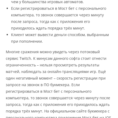
чем у большинства игровых автоматов.
Если регистрироваться в Мост бет с персонального
компьютера, то звонок совершается через минуту
после запроса, тогда как с приложения его
приходилось ждать порядка трёх минут.
Клиент может вывести деньги способом, выбранным
при пополнении.
Многие сражения можно увидеть через потоковый
сервис Twitch. К минусам данного софта стоит отнести
ограниченность – нельзя просмотреть результаты
матчей, наблюдать за онлайн-трансляциями игр. Ещё
один негативный момент – скорость регистрации при
запросе на звонок в ПО букмекера. Если
регистрироваться в Мост бет с персонального
компьютера, то звонок совершается через минуту после
запроса, тогда как с приложения его приходилось ждать
порядка трёх минут. На официальном сайте букмекера с
персонального компьютера приложение Мост бет на iOS