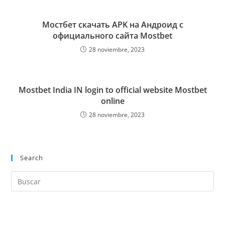
Мостбет скачать APK на Андроид с
официального сайта Mostbet
28 noviembre, 2023
Mostbet India IN login to official website Mostbet
online
28 noviembre, 2023
Search