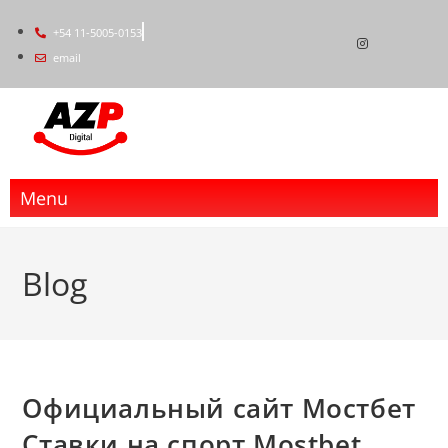
+54 11-5005-0153
email
Menu
Blog
Официальный сайт Мостбет
Ставки на спорт Mostbet