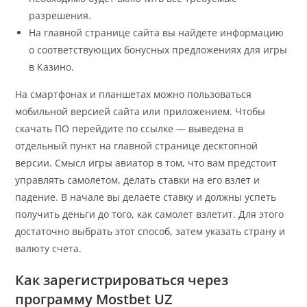
разрешения.
На главной странице сайта вы найдете информацию
о соответствующих бонусных предложениях для игры
в Казино.
На смартфонах и планшетах можно пользоваться
мобильной версией сайта или приложением. Чтобы
скачать ПО перейдите по ссылке — выведена в
отдельный пункт на главной странице десктопной
версии. Смысл игры авиатор в том, что вам предстоит
управлять самолетом, делать ставки на его взлет и
падение. В начале вы делаете ставку и должны успеть
получить деньги до того, как самолет взлетит. Для этого
достаточно выбрать этот способ, затем указать страну и
валюту счета.
Как зарегистрироваться через
программу Mostbet UZ