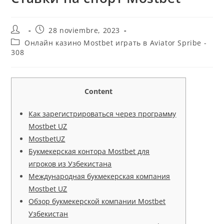
28 noviembre, 2023
Онлайн казино Mostbet играть в Aviator Spribe -
308
Content
Как зарегистрироваться через программу
Mostbet UZ
MostbetUZ
Букмекерская контора Mostbet для
игроков из Узбекистана
Международная букмекерская компания
Mostbet UZ
Обзор букмекерской компании Mostbet
Узбекистан