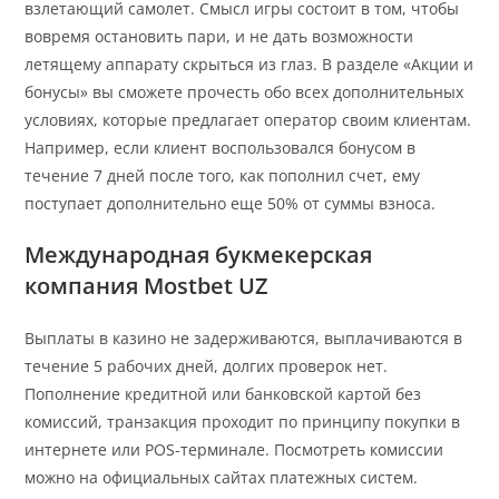
взлетающий самолет. Смысл игры состоит в том, чтобы
вовремя остановить пари, и не дать возможности
летящему аппарату скрыться из глаз. В разделе «Акции и
бонусы» вы сможете прочесть обо всех дополнительных
условиях, которые предлагает оператор своим клиентам.
Например, если клиент воспользовался бонусом в
течение 7 дней после того, как пополнил счет, ему
поступает дополнительно еще 50% от суммы взноса.
Международная букмекерская
компания Mostbet UZ
Выплаты в казино не задерживаются, выплачиваются в
течение 5 рабочих дней, долгих проверок нет.
Пополнение кредитной или банковской картой без
комиссий, транзакция проходит по принципу покупки в
интернете или POS-терминале. Посмотреть комиссии
можно на официальных сайтах платежных систем.