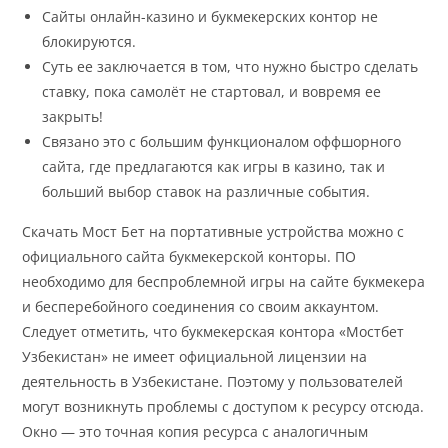
Сайты онлайн-казино и букмекерских контор не
блокируются.
Суть ее заключается в том, что нужно быстро сделать
ставку, пока самолёт не стартовал, и вовремя ее
закрыть!
Связано это с большим функционалом оффшорного
сайта, где предлагаются как игры в казино, так и
больший выбор ставок на различные события.
Скачать Мост Бет на портативные устройства можно с
официального сайта букмекерской конторы. ПО
необходимо для беспроблемной игры на сайте букмекера
и бесперебойного соединения со своим аккаунтом.
Следует отметить, что букмекерская контора «Мостбет
Узбекистан» не имеет официальной лицензии на
деятельность в Узбекистане. Поэтому у пользователей
могут возникнуть проблемы с доступом к ресурсу отсюда.
Окно — это точная копия ресурса с аналогичным