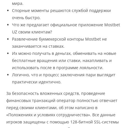
мира.
Спорные моменты решаются службой поддержки
очень быстро.
Что же предлагает официальное приложение Mostbet
UZ своим клиентам?
Развлечение букмекерской конторы Mostbet не
заканчивается на ставках.
Их можно получать в деньгах, обменивать на новые
бесплатные вращения или ставки, накапливать и
использовать после в программе лояльности.
Логично, что и процесс заключения пари выглядит
практически идентично.
За безопасность вложенных средств, проведение
финансовых транзакций оператор полностью отвечает
перед своими клиентами, об этом написано в
«Положениях и условиях сотрудничества». Все данные
игроков защищены с помощью 128-битной SSL-системы