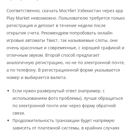
Соответственно, скачать Мостбет Узбекистан через app
Play Market невозможно. Пользователю требуется только
регистрация и депозит в течение недели после
открытия счета. Рекомендуем попробовать онлайн
игровые автоматы Твист, так называемые слоты, они
очень красочные и современные, с хорошей графикой и
отличным звуком. Второй способ предлагает
аналогичную регистрацию, но не по электронной почте,
а по телефону. В регистрационной форме указывается
номер и выбирается валюта.
Если нужен развернутый ответ (например, с
использованием фото проблемы), лучше обращаться
по электронной почте или через форму обратной
связи.
Продолжительность транзакции будет напрямую
зависеть от платежной системы, в крайних случаях