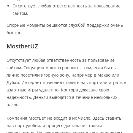
Отсутствует любая ответственность за пользование
сайтом.
Спорные моменты решаются службой поддержки очень
быстро.
MostbetUZ
Отсутствует любая ответственность за пользование
сайтом. Ситуацию можно сравнить с тем, если бы вы
лично посетили игорную зону, например в Макао или
Дубаи. Интернет позволил ставить на спорт или играть в
азартные игры удаленно. Контора доказала свою
надежность. Деньги выводятся в течение нескольких
часов.
Компания МостБет не входит в их число. Здесь ставить
на спорт удобно, и процесс доставляет только
удовольствие. Никаких квестов, связанных с переводом