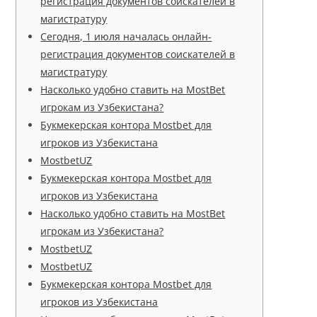
регистрация документов соискателей в
магистратуру
Сегодня, 1 июля началась онлайн-
регистрация документов соискателей в
магистратуру
Насколько удобно ставить на MostBet
игрокам из Узбекистана?
Букмекерская контора Mostbet для
игроков из Узбекистана
MostbetUZ
Букмекерская контора Mostbet для
игроков из Узбекистана
Насколько удобно ставить на MostBet
игрокам из Узбекистана?
MostbetUZ
MostbetUZ
Букмекерская контора Mostbet для
игроков из Узбекистана