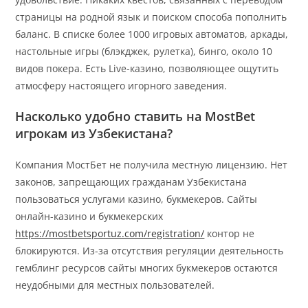
страницы на родной язык и поиском способа пополнить
баланс. В списке более 1000 игровых автоматов, аркады,
настольные игры (блэкджек, рулетка), бинго, около 10
видов покера. Есть Live-казино, позволяющее ощутить
атмосферу настоящего игорного заведения.
Насколько удобно ставить на MostBet
игрокам из Узбекистана?
Компания МостБет не получила местную лицензию. Нет
законов, запрещающих гражданам Узбекистана
пользоваться услугами казино, букмекеров. Сайты
онлайн-казино и букмекерских
https://mostbetsportuz.com/registration/
контор не
блокируются. Из-за отсутствия регуляции деятельность
гемблинг ресурсов сайты многих букмекеров остаются
неудобными для местных пользователей.