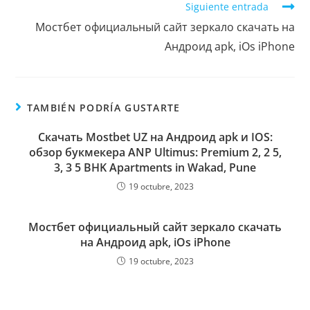
Siguiente entrada
Мостбет официальный сайт зеркало скачать на
Андроид apk, iOs iPhone
TAMBIÉN PODRÍA GUSTARTE
Скачать Mostbet UZ на Андроид apk и IOS:
обзор букмекера ANP Ultimus: Premium 2, 2 5,
3, 3 5 BHK Apartments in Wakad, Pune
19 octubre, 2023
Мостбет официальный сайт зеркало скачать
на Андроид apk, iOs iPhone
19 octubre, 2023