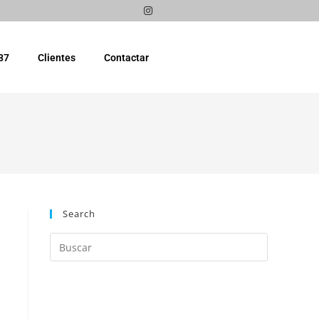
87
Clientes
Contactar
Search