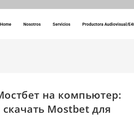
Home
Nosotros
Servicios
Productora Audiovisual/E4
Мостбет на компьютер:
 скачать Mostbet для