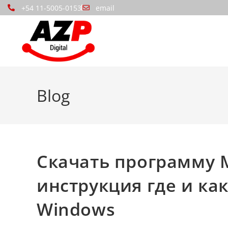
+54 11-5005-0153
email
Blog
Скачать программу 
инструкция где и как
Windows