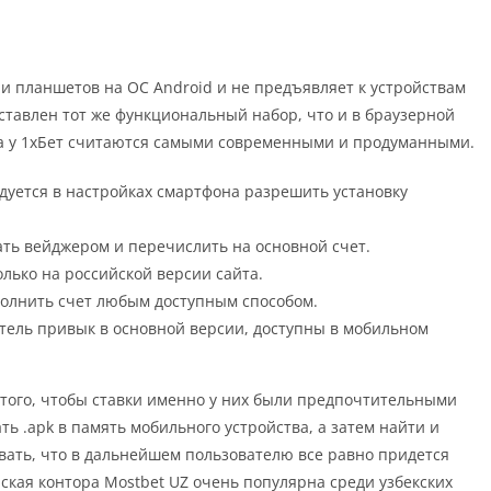
и планшетов на ОС Android и не предъявляет к устройствам
дставлен тот же функциональный набор, что и в браузерной
га у 1хБет считаются самыми современными и продуманными.
ндуется в настройках смартфона разрешить установку
ать вейджером и перечислить на основной счет.
лько на российской версии сайта.
полнить счет любым доступным способом.
атель привык в основной версии, доступны в мобильном
 того, чтобы ставки именно у них были предпочтительными
ть .apk в память мобильного устройства, а затем найти и
ывать, что в дальнейшем пользователю все равно придется
кая контора Mostbet UZ очень популярна среди узбекских