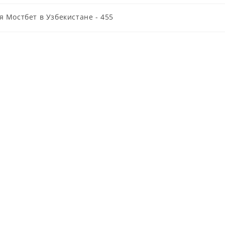
 Мостбет в Узбекистане - 455