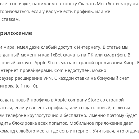
все в порядке, нажимаем на кнопку Скачать Мостбет и загрузка
торизоваться, если у вас уже есть профиль, или же
 ставкам.
приложение
и мира, имея даже слабый доступ к Интернету. В статье мы
 данный момент и как 1xBet скачать на ПК или смартфон. В
новый аккаунт Apple Store, указав страной проживания Кипр. 
 интернет-провайдерами. Com недоступен, можно
браузер расширение VPN. С каждой ставки на бонусный счет
грока (с 1 по 10).
создать новый профиль в Apple company Store со страной
ься, если у вас есть профиль, или создать новый, если вы
ем телефоне круглосуточно и бесплатно. Именно поэтому будет
одить блокировка всех попыток. Мобильное приложение дает
оманд с любого места, где есть интернет. Учитывая, что отдач