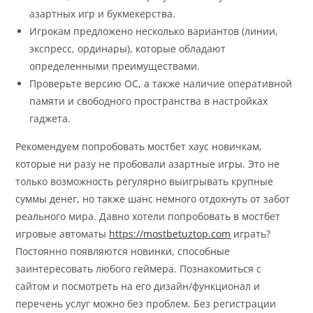
азартных игр и букмекерства.
Игрокам предложено несколько вариантов (линии,
экспресс, ординары), которые обладают
определенными преимуществами.
Проверьте версию ОС, а также наличие оперативной
памяти и свободного пространства в настройках
гаджета.
Рекомендуем попробовать мостбет хаус новичкам,
которые ни разу не пробовали азартные игры. Это не
только возможность регулярно выигрывать крупные
суммы денег, но также шанс немного отдохнуть от забот
реального мира. Давно хотели попробовать в мостбет
игровые автоматы
https://mostbetuztop.com
играть?
Постоянно появляются новинки, способные
заинтересовать любого геймера. Познакомиться с
сайтом и посмотреть на его дизайн/функционал и
перечень услуг можно без проблем. Без регистрации