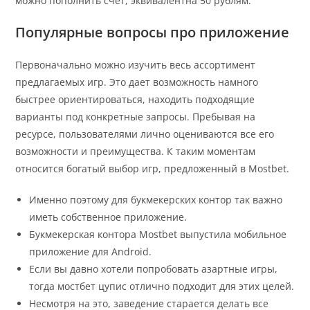
можно пополнить счет, эквивалентна 50 рублям.
Популярные вопросы про приложение
Первоначально можно изучить весь ассортимент
предлагаемых игр. Это дает возможность намного
быстрее ориентироваться, находить подходящие
варианты под конкретные запросы. Пребывая на
ресурсе, пользователями лично оцениваются все его
возможности и преимущества. К таким моментам
относится богатый выбор игр, предложенный в Mostbet.
Именно поэтому для букмекерских контор так важно
иметь собственное приложение.
Букмекерская контора Mostbet выпустила мобильное
приложение для Android.
Если вы давно хотели попробовать азартные игры,
тогда мостбет цупис отлично подходит для этих целей.
Несмотря на это, заведение старается делать все