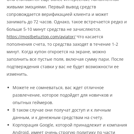
живыми эмоциями. Первый вывод средств
сопровождается верификацией клиента и может
занимать до 72 часов. Однако, такое встречается редко и
больше 5-10 минут средства не зачисляются.
https://mostbetuztop.com/aviator/
Что касается
пополнения счета, то средства заходят в течение 1-2
минут. Когда купон откроется на экране, можно
заполнить все пустые поля, включая сумму пари. После
подтверждения ставки у вас не будет возможности ее
изменить.
Можете не сомневаться, вас ждет отличное
развлечение, которое подойдет для новичков и
опытных геймеров.
В таком случае они получат доступ и к личным
данным, и к денежным средствам на счету.
Корпорация Google, которой принадлежит и компания
Android, имеет очень строгую политику по части