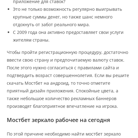
приложение для ставок?
Это не только возможность регулярно выигрывать
крупные суммы денег, но также шанс немного
отдохнуть от забот реального мира.
С 2009 года она активно предоставляет свои услуги
жителям страны.
Чтобы пройти регистрационную процедуру, достаточно
ввести свою страну и предпочитаемую валюту ставок.
После этого нужно согласиться с правилами сайта и
подтвердить возраст совершеннолетия. Если вы решите
скачать Мостбет на андроид, то точно отметите
приятный дизайн приложения. Спокойные цвета, а
также небольшое количество рекламных баннеров
производят благоприятное впечатление на игрока.
Мостбет зеркало рабочее на сегодня
По этой причине необходимо найти мостбет зеркало