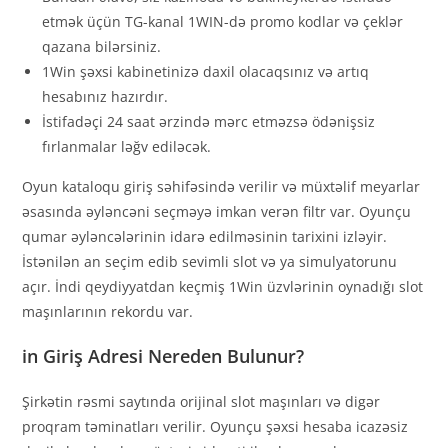
etmək üçün TG-kanal 1WIN-də promo kodlar və çeklər
qazana bilərsiniz.
1Win şəxsi kabinetinizə daxil olacaqsınız və artıq
hesabınız hazırdır.
İstifadəçi 24 saat ərzində mərc etməzsə ödənişsiz
fırlanmalar ləğv ediləcək.
Oyun kataloqu giriş səhifəsində verilir və müxtəlif meyarlar
əsasında əyləncəni seçməyə imkan verən filtr var. Oyunçu
qumar əyləncələrinin idarə edilməsinin tarixini izləyir.
İstənilən an seçim edib sevimli slot və ya simulyatorunu
açır. İndi qeydiyyatdan keçmiş 1Win üzvlərinin oynadığı slot
maşınlarının rekordu var.
in Giriş Adresi Nereden Bulunur?
Şirkətin rəsmi saytında orijinal slot maşınları və digər
proqram təminatları verilir. Oyunçu şəxsi hesaba icazəsiz