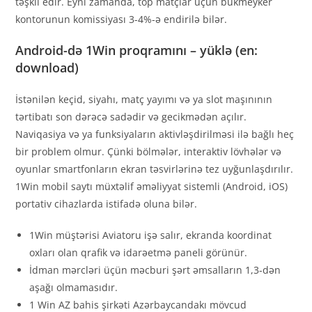
təşkil edir. Eyni zamanda, top matçlar üçün bukmeyker
kontorunun komissiyası 3-4%-ə endirilə bilər.
Android-də 1Win proqramını – yüklə (en:
download)
İstənilən keçid, siyahı, matç yayımı və ya slot maşınının
tərtibatı son dərəcə sadədir və gecikmədən açılır.
Naviqasiya və ya funksiyaların aktivləşdirilməsi ilə bağlı heç
bir problem olmur. Çünki bölmələr, interaktiv lövhələr və
oyunlar smartfonların ekran təsvirlərinə tez uyğunlaşdırılır.
1Win mobil saytı müxtəlif əməliyyat sistemli (Android, iOS)
portativ cihazlarda istifadə oluna bilər.
1Win müştərisi Aviatoru işə salır, ekranda koordinat
oxları olan qrafik və idarəetmə paneli görünür.
İdman mərcləri üçün məcburi şərt əmsalların 1,3-dən
aşağı olmamasıdır.
1 Win AZ bahis şirkəti Azərbaycandakı mövcud