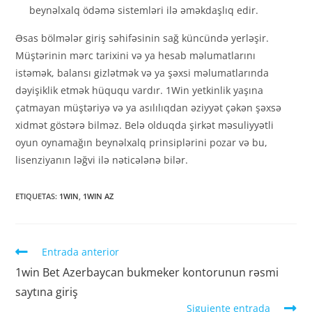
beynəlxalq ödəmə sistemləri ilə əməkdaşlıq edir.
Əsas bölmələr giriş səhifəsinin sağ küncündə yerləşir.
Müştərinin mərc tarixini və ya hesab məlumatlarını
istəmək, balansı gizlətmək və ya şəxsi məlumatlarında
dəyişiklik etmək hüququ vardır. 1Win yetkinlik yaşına
çatmayan müştəriyə və ya asılılıqdan əziyyət çəkən şəxsə
xidmət göstərə bilməz. Belə olduqda şirkət məsuliyyətli
oyun oynamağın beynəlxalq prinsiplərini pozar və bu,
lisenziyanın ləğvi ilə nəticələnə bilər.
ETIQUETAS
:
1WIN
,
1WIN AZ
Entrada anterior
1win Bet Azerbaycan bukmeker kontorunun rəsmi
saytına giriş
Siguiente entrada