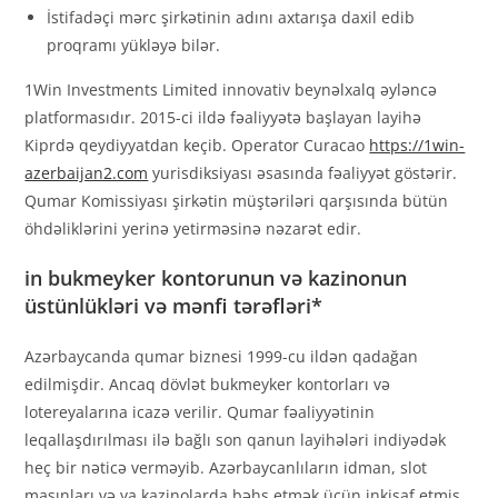
İstifadəçi mərc şirkətinin adını axtarışa daxil edib
proqramı yükləyə bilər.
1Win Investments Limited innovativ beynəlxalq əyləncə
platformasıdır. 2015-ci ildə fəaliyyətə başlayan layihə
Kiprdə qeydiyyatdan keçib. Operator Curacao
https://1win-
azerbaijan2.com
yurisdiksiyası əsasında fəaliyyət göstərir.
Qumar Komissiyası şirkətin müştəriləri qarşısında bütün
öhdəliklərini yerinə yetirməsinə nəzarət edir.
in bukmeyker kontorunun və kazinonun
üstünlükləri və mənfi tərəfləri*
Azərbaycanda qumar biznesi 1999-cu ildən qadağan
edilmişdir. Ancaq dövlət bukmeyker kontorları və
lotereyalarına icazə verilir. Qumar fəaliyyətinin
leqallaşdırılması ilə bağlı son qanun layihələri indiyədək
heç bir nəticə verməyib. Azərbaycanlıların idman, slot
maşınları və ya kazinolarda bəhs etmək üçün inkişaf etmiş