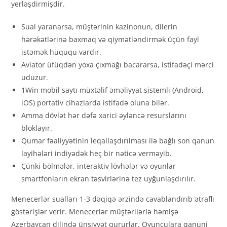
yerləşdirmişdir.
Sual yaranarsa, müştərinin kazinonun, dilerin
hərəkətlərinə baxmaq və qiymətləndirmək üçün fayl
istəmək hüququ vardır.
Aviator üfüqdən yoxa çıxmağı bacararsa, istifadəçi mərci
uduzur.
1Win mobil saytı müxtəlif əməliyyat sistemli (Android,
iOS) portativ cihazlarda istifadə oluna bilər.
Amma dövlət hər dəfə xarici əyləncə resurslarını
bloklayır.
Qumar fəaliyyətinin leqallaşdırılması ilə bağlı son qanun
layihələri indiyədək heç bir nəticə verməyib.
Çünki bölmələr, interaktiv lövhələr və oyunlar
smartfonların ekran təsvirlərinə tez uyğunlaşdırılır.
Menecerlər sualları 1-3 dəqiqə ərzində cavablandırıb ətraflı
göstərişlər verir. Menecerlər müştərilərlə həmişə
Azerbaycan dilində ünsiyyət qururlar. Oyunçulara qanuni