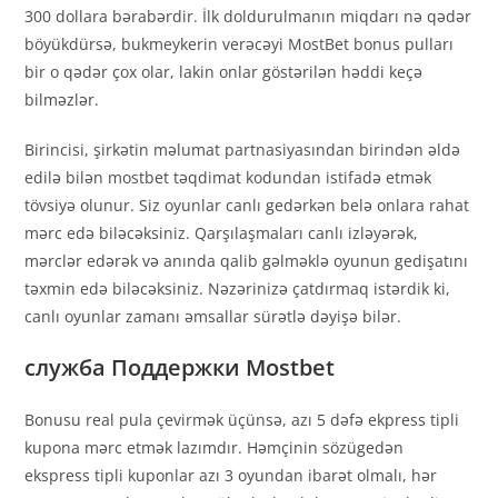
300 dollara bərabərdir. İlk doldurulmanın miqdarı nə qədər
böyükdürsə, bukmeykerin verəcəyi MostBet bonus pulları
bir o qədər çox olar, lakin onlar göstərilən həddi keçə
bilməzlər.
Birincisi, şirkətin məlumat partnasiyasından birindən əldə
edilə bilən mostbet təqdimat kodundan istifadə etmək
tövsiyə olunur. Siz oyunlar canlı gedərkən belə onlara rahat
mərc edə biləcəksiniz. Qarşılaşmaları canlı izləyərək,
mərclər edərək və anında qalib gəlməklə oyunun gedişatını
təxmin edə biləcəksiniz. Nəzərinizə çatdırmaq istərdik ki,
canlı oyunlar zamanı əmsallar sürətlə dəyişə bilər.
служба Поддержки Mostbet
Bonusu real pula çevirmək üçünsə, azı 5 dəfə ekpress tipli
kupona mərc etmək lazımdır. Həmçinin sözügedən
ekspress tipli kuponlar azı 3 oyundan ibarət olmalı, hər