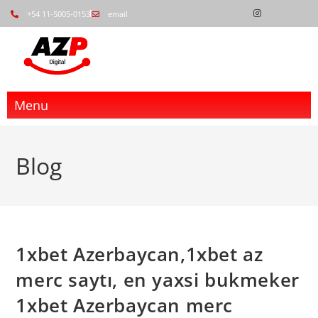
+54 11-5005-0153
email
Menu
Blog
1xbet Azerbaycan,1xbet az
merc saytı, en yaxsi bukmeker
1xbet Azerbaycan merc