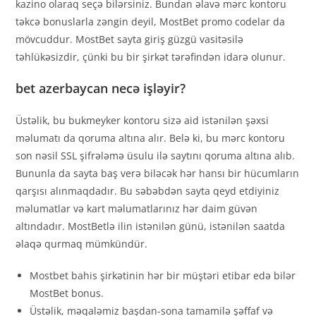
kazino olaraq seçə bilərsiniz. Bundan əlavə mərc kontoru
təkcə bonuslarla zəngin deyil, MostBet promo codelar da
mövcuddur. MostBet sayta giriş güzgü vasitəsilə
təhlükəsizdir, çünki bu bir şirkət tərəfindən idarə olunur.
bet azerbaycan necə işləyir?
Üstəlik, bu bukmeyker kontoru sizə aid istənilən şəxsi
məlumatı da qoruma altına alır. Belə ki, bu mərc kontoru
son nəsil SSL şifrələmə üsulu ilə saytını qoruma altına alıb.
Bununla da sayta baş verə biləcək hər hansı bir hücumların
qarşısı alınmaqdadır. Bu səbəbdən sayta qeyd etdiyiniz
məlumatlar və kart məlumatlarınız hər daim güvən
altındadır. MostBetlə ilin istənilən günü, istənilən saatda
əlaqə qurmaq mümkündür.
Mostbet bahis şirkətinin hər bir müştəri etibar edə bilər
MostBet bonus.
Üstəlik, məqaləmiz başdan-sona tamamilə şəffaf və