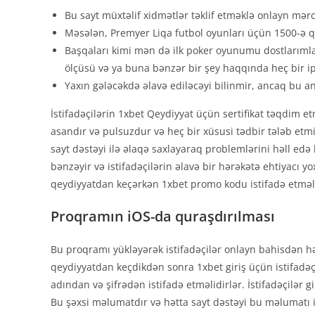
Bu sayt müxtəlif xidmətlər təklif etməklə onlayn mərc 
Məsələn, Premyer Liqa futbol oyunları üçün 1500-ə qə
Başqaları kimi mən də ilk poker oyunumu dostlarıml
ölçüsü və ya buna bənzər bir şey haqqında heç bir ip
Yaxın gələcəkdə əlavə ediləcəyi bilinmir, ancaq bu a
İstifadəçilərin 1xbet Qeydiyyat üçün sertifikat təqdim
asandır və pulsuzdur və heç bir xüsusi tədbir tələb etm
sayt dəstəyi ilə əlaqə saxlayaraq problemlərini həll ed
bənzəyir və istifadəçilərin əlavə bir hərəkətə ehtiyacı
qeydiyyatdan keçərkən 1xbet promo kodu istifadə etməli
Proqramın iOS-da quraşdırılması
Bu proqramı yükləyərək istifadəçilər onlayn bahisdən həz
qeydiyyatdan keçdikdən sonra 1xbet giriş üçün istifadəç
adından və şifrədən istifadə etməlidirlər. İstifadəçilər 
Bu şəxsi məlumatdır və hətta sayt dəstəyi bu məlumatı is