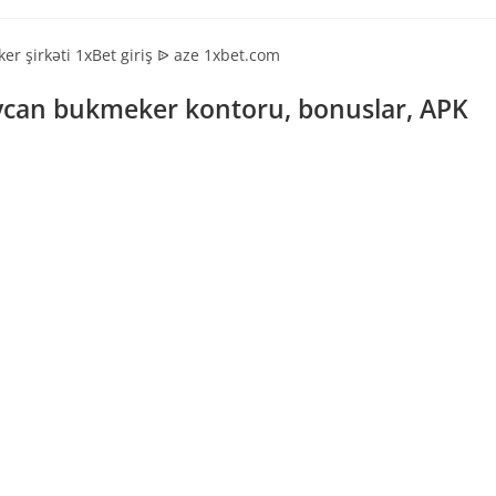
 şirkəti 1xBet giriş ᐉ aze 1xbet.com
ycan bukmeker kontoru, bonuslar, APK