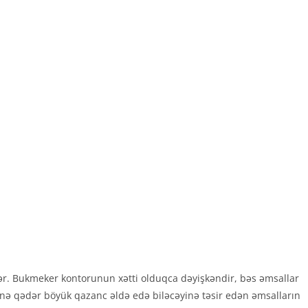
ər. Bukmeker kontorunun xətti olduqca dəyişkəndir, bəs əmsallar
ə qədər böyük qazanc əldə edə biləcəyinə təsir edən əmsalların