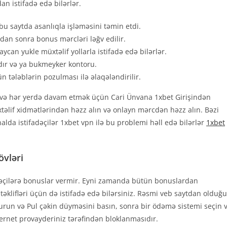
n istifadə edə bilərlər.
 bu saytda asanlıqla işləməsini təmin etdi.
dan sonra bonus mərcləri ləğv edilir.
can yukle müxtəlif yollarla istifadə edə bilərlər.
ıdır və ya bukmеykеr kontoru.
 tələblərin pozulması ilə əlaqələndirilir.
n və hər yerdə davam etmək üçün Cari Ünvana 1xbet Girişindən
xtəlif xidmətlərindən həzz alın və onlayn mərcdən həzz alın. Bəzi
halda istifadəçilər 1xbet vpn ilə bu problemi həll edə bilərlər
1xbet
vləri
ifadəçilərə bonuslar vermir. Eyni zamanda bütün bonuslardan
klifləri üçün də istifadə edə bilərsiniz. Rəsmi veb saytdan olduğu
ı vurun və Pul çəkin düyməsini basın, sonra bir ödəmə sistemi seçin 
ternet provayderiniz tərəfindən bloklanmasıdır.