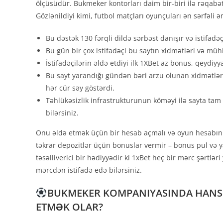
ölçüsüdür. Bukmeker kontorları daim bir-biri ilə rəqabət
Gözlənildiyi kimi, futbol matçları oyunçuları ən sərfəli ə
Bu dəstək 130 fərqli dildə sərbəst danışır və istifadə
Bu gün bir çox istifadəçi bu saytın xidmətləri və müh
İstifadəçilərin əldə etdiyi ilk 1XBet az bonus, qeydiy
Bu sayt yarandığı gündən bəri arzu olunan xidmətlə
hər cür səy göstərdi.
Təhlükəsizlik infrastrukturunun köməyi ilə sayta tam 
bilərsiniz.
Onu əldə etmək üçün bir hesab açmalı və oyun hesabının 
təkrar depozitlər üçün bonuslar vermir – bonus pul və 
təsəlliverici bir hədiyyədir ki 1xBet heç bir mərc şərtlər
mərcdən istifadə edə bilərsiniz.
BUKMEKER KOMPANIYASINDA HANSI
ETMƏK OLAR?