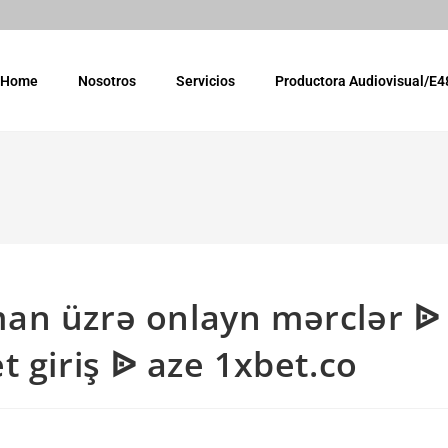
Home
Nosotros
Servicios
Productora Audiovisual/E4
an üzrə onlayn mərclər ᐉ
 giriş ᐉ aze 1xbet.co