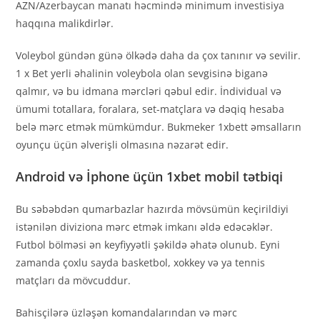
AZN/Azerbaycan manatı həcmində minimum investisiya
haqqına malikdirlər.
Voleybol gündən günə ölkədə daha da çox tanınır və sevilir.
1 x Bet yerli əhalinin voleybola olan sevgisinə biganə
qalmır, və bu idmana mərcləri qəbul edir. İndividual və
ümumi totallara, foralara, set-matçlara və dəqiq hesaba
belə mərc etmək mümkümdur. Bukmeker 1xbett əmsalların
oyunçu üçün əlverişli olmasına nəzarət edir.
Android və İphone üçün 1xbet mobil tətbiqi
Bu səbəbdən qumarbazlar hazırda mövsümün keçirildiyi
istənilən diviziona mərc etmək imkanı əldə edəcəklər.
Futbol bölməsi ən keyfiyyətli şəkildə əhatə olunub. Eyni
zamanda çoxlu sayda basketbol, ​​xokkey və ya tennis
matçları da mövcuddur.
Bahisçilərə üzləşən komandalarından və mərc