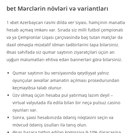
bet Mərclərin növləri və variantları
1 xbet Azerbaycan rəsmi dildə ver`siyası, həmçinin manatla
hesab açmaq imkanı var. Sırada siz milli futbol çempionatı
və ya Çempionlar Liqası çərçivəsində baş tutan matçlar da
daxil olmaqla müxtəlif idman tədbirlərini tapa bilərsiniz.
Əsas səhifədə siz qumar saytının ziyarətçiləri üçün ən
uyğun məlumatları ehtiva edən bannerləri görə bilərsiniz.
Qumar saytının bu versiyasında qeydiyyat yalnız
oyunçular əvvəllər əmanətin açılması prosedurundan
keçməyibsə tələb olunur.
Üzv olmaq üçün hesaba pul yatırmaq lazım deyil –
virtual valyutada ifa edilə bilən bir neçə pulsuz casino
oyunları var.
Sonra, şəxsi hesabınızda ödəniş nöqtəsini seçin və
mövcud ödəniş üsulları ilə tanış olun.
Əsas bazara tətbiq edilən komissiya 9-10% dərəcəsinə