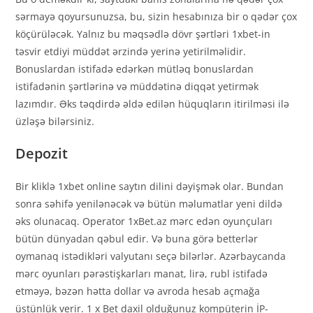
sərmayə qoyursunuzsa, bu, sizin hesabınıza bir o qədər çox
köçürüləcək. Yalnız bu məqsədlə dövr şərtləri 1xbet-in
təsvir etdiyi müddət ərzində yerinə yetirilməlidir.
Bonuslardan istifadə edərkən mütləq bonuslardan
istifadənin şərtlərinə və müddətinə diqqət yetirmək
lazımdır. Əks təqdirdə əldə edilən hüquqların itirilməsi ilə
üzləşə bilərsiniz.
Depozit
Bir kliklə 1xbet online saytın dilini dəyişmək olar. Bundan
sonra səhifə yenilənəcək və bütün məlumatlar yeni dildə
əks olunacaq. Operator 1xBet.az mərc edən oyunçuları
bütün dünyadan qəbul edir. Və buna görə betterlər
oymanaq istədikləri valyutanı seçə bilərlər. Azərbaycanda
mərc oyunları pərəstişkarları manat, lirə, rubl istifadə
etməyə, bəzən hətta dollar və avroda hesab açmağa
üstünlük verir. 1 x Bet daxil olduğunuz kompüterin İP-