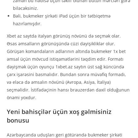
zaman bu hadisə üçün təklif olunan bütün mərcləri görə
biləcəksiniz.
Bəli, bukmeker şirkəti iPad üçün bir tətbiqetmə
hazırlamışdır.
Xbet az saytda italyan görünüş növünü də seçmək olar.
Əsas əmsalların görünüşündə cüzi dəyişikliklər olur.
Görüşən komandaların adlarının altında bukmeker 1x bet
əmsal üçün mövcud istiqamətlərini təqdim edir. Formatı
dəyişmək üçün oyunçu 1xbet.az saytın üst sağ küncündə
çarx işarəsini basmalıdır. Bundan sonra müvafiq formadı,
və eləcə də əmsalın növünü (Avropa, Asiya, İtaliya)
seçməlidir. İstifadəçinin hansı brauzerdən daxil olduğunun
önəmi yoxdur.
Yeni bahisçilər üçün xoş gəlmisiniz
bonusu
Azərbaycanda uduşları geri götürəndə bukmeker şirkəti