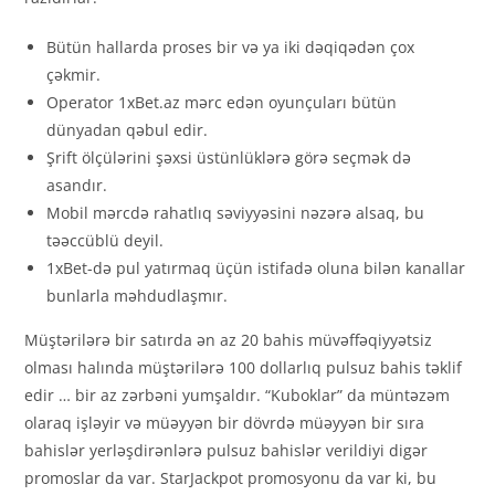
Bütün hallarda proses bir və ya iki dəqiqədən çox
çəkmir.
Operator 1xBet.az mərc edən oyunçuları bütün
dünyadan qəbul edir.
Şrift ölçülərini şəxsi üstünlüklərə görə seçmək də
asandır.
Mobil mərcdə rahatlıq səviyyəsini nəzərə alsaq, bu
təəccüblü deyil.
1xBet-də pul yatırmaq üçün istifadə oluna bilən kanallar
bunlarla məhdudlaşmır.
Müştərilərə bir satırda ən az 20 bahis müvəffəqiyyətsiz
olması halında müştərilərə 100 dollarlıq pulsuz bahis təklif
edir … bir az zərbəni yumşaldır. “Kuboklar” da müntəzəm
olaraq işləyir və müəyyən bir dövrdə müəyyən bir sıra
bahislər yerləşdirənlərə pulsuz bahislər verildiyi digər
promoslar da var. StarJackpot promosyonu da var ki, bu