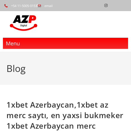
+54 11-5005-0153
email
Menu
Blog
1xbet Azerbaycan,1xbet az
merc saytı, en yaxsi bukmeker
1xbet Azerbaycan merc