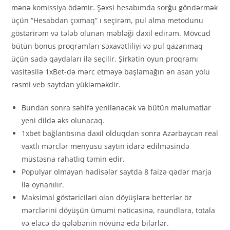
mənə komissiya ödəmir. Şəxsi hesabımda sorğu göndərmək
üçün “Hesabdan çıxmaq” ı seçirəm, pul alma metodunu
göstərirəm və tələb olunan məbləği daxil edirəm. Mövcud
bütün bonus proqramları səxavətliliyi və pul qazanmaq
üçün sadə qaydaları ilə seçilir. Şirkətin oyun proqramı
vasitəsilə 1xBet-də mərc etməyə başlamağın ən asan yolu
rəsmi veb saytdan yükləməkdir.
Bundan sonra səhifə yenilənəcək və bütün məlumatlar
yeni dildə əks olunacaq.
1xbet bağlantısına daxil olduqdan sonra Azərbaycan real
vaxtlı mərclər menyusu saytın idarə edilməsində
müstəsna rahatlıq təmin edir.
Populyar olmayan hadisələr saytda 8 faizə qədər marja
ilə oynanılır.
Maksimal göstəriciləri olan döyüşlərə betterlər öz
mərclərini döyüşün ümumi nəticəsinə, raundlara, totala
və eləcə də qələbənin növünə edə bilərlər.