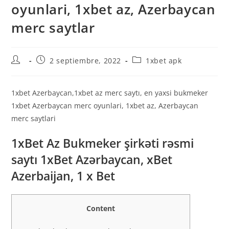
oyunlari, 1xbet az, Azerbaycan
merc saytlar
2 septiembre, 2022
1xbet apk
1xbet Azerbaycan,1xbet az merc saytı, en yaxsi bukmeker
1xbet Azerbaycan merc oyunlari, 1xbet az, Azerbaycan
merc saytlari
1xBet Az Bukmeker şirkəti rəsmi
saytı 1xBet Azərbaycan, xBet
Azerbaijan, 1 x Bet
Content