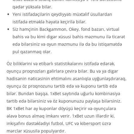
qədər yüksələ bilər.
Yeni istifadəçilərin qeydiyyatı müxtəlif üsullardan
istifadə etməklə həyata keçirilə bilər.
Siz həmçinin Backgammon, Okey, fond bazarı, virtual
bahis və bu kimi digər xüsusi bahis məzmunu ilə ticarət
edə bilərsiniz və oyun məzmunu ilə də bu istiqamətdə
pul qazanmaq olar.
Öz biliklərini və etibarlı statistikalarını istifadə edərək,
oyunçu proqnozları gəlirlərə çevirə bilər. Bu və ya digər
hadisənin nəticəsinin ehtimalını asanlıqla uyğunlaşdıraraq,
oyunçu öz proqnozunu tərtib edə və kuponu tərtib edə
bilər. Bundan başqa, 1xBet saytında uğurlu kombinasiya
tərtib edə bilərsiniz və öz kuponunuzu paylaşa bilərsiniz.
BK 1xBet hər ay kuponlar döyüşü keçirir və oyunçulara
əlavə bonus almaq imkanı verir. 1xBet uzun illərdir ki,
inkişafını dəstəklədiyi futbol, UFC və kibersport üzrə
mərclər xüsusilə populyardır.