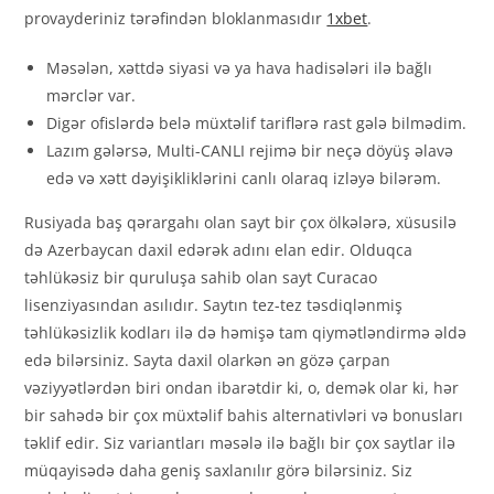
provayderiniz tərəfindən bloklanmasıdır
1xbet
.
Məsələn, xəttdə siyasi və ya hava hadisələri ilə bağlı
mərclər var.
Digər ofislərdə belə müxtəlif tariflərə rast gələ bilmədim.
Lazım gələrsə, Multi-CANLI rejimə bir neçə döyüş əlavə
edə və xətt dəyişikliklərini canlı olaraq izləyə bilərəm.
Rusiyada baş qərargahı olan sayt bir çox ölkələrə, xüsusilə
də Azerbaycan daxil edərək adını elan edir. Olduqca
təhlükəsiz bir quruluşa sahib olan sayt Curacao
lisenziyasından asılıdır. Saytın tez-tez təsdiqlənmiş
təhlükəsizlik kodları ilə də həmişə tam qiymətləndirmə əldə
edə bilərsiniz. Sayta daxil olarkən ən gözə çarpan
vəziyyətlərdən biri ondan ibarətdir ki, o, demək olar ki, hər
bir sahədə bir çox müxtəlif bahis alternativləri və bonusları
təklif edir. Siz variantları məsələ ilə bağlı bir çox saytlar ilə
müqayisədə daha geniş saxlanılır görə bilərsiniz. Siz