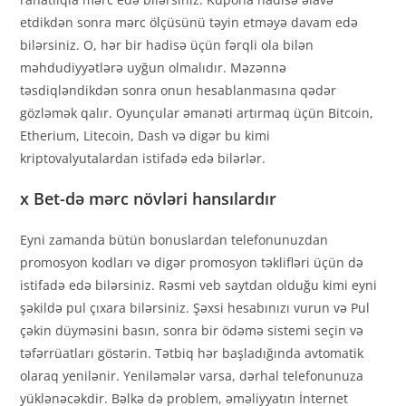
etdikdən sonra mərc ölçüsünü təyin etməyə davam edə
bilərsiniz. O, hər bir hadisə üçün fərqli ola bilən
məhdudiyyətlərə uyğun olmalıdır. Məzənnə
təsdiqləndikdən sonra onun hesablanmasına qədər
gözləmək qalır. Oyunçular əmanəti artırmaq üçün Bitcoin,
Etherium, Litecoin, Dash və digər bu kimi
kriptovalyutalardan istifadə edə bilərlər.
x Bet-də mərc növləri hansılardır
Eyni zamanda bütün bonuslardan telefonunuzdan
promosyon kodları və digər promosyon təklifləri üçün də
istifadə edə bilərsiniz. Rəsmi veb saytdan olduğu kimi eyni
şəkildə pul çıxara bilərsiniz. Şəxsi hesabınızı vurun və Pul
çəkin düyməsini basın, sonra bir ödəmə sistemi seçin və
təfərrüatları göstərin. Tətbiq hər başladığında avtomatik
olaraq yenilənir. Yeniləmələr varsa, dərhal telefonunuza
yüklənəcəkdir. Bəlkə də problem, əməliyyatın İnternet