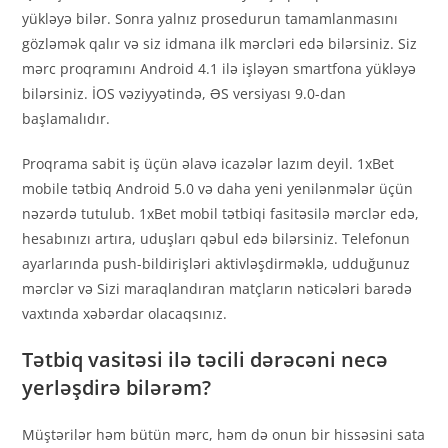
yükləyə bilər. Sonra yalnız prosedurun tamamlanmasını
gözləmək qalır və siz idmana ilk mərcləri edə bilərsiniz. Siz
mərc proqramını Android 4.1 ilə işləyən smartfona yükləyə
bilərsiniz. İOS vəziyyətində, ƏS versiyası 9.0-dan
başlamalıdır.
Proqrama sabit iş üçün əlavə icazələr lazım deyil. 1xBet
mobile tətbiq Android 5.0 və daha yeni yenilənmələr üçün
nəzərdə tutulub. 1xBet mobil tətbiqi fasitəsilə mərclər edə,
hesabınızı artıra, uduşları qəbul edə bilərsiniz. Telefonun
ayarlarında push-bildirişləri aktivləşdirməklə, udduğunuz
mərclər və Sizi maraqlandıran matçların nəticələri barədə
vaxtında xəbərdar olacaqsınız.
Tətbiq vasitəsi ilə təcili dərəcəni necə
yerləşdirə bilərəm?
Müştərilər həm bütün mərc, həm də onun bir hissəsini sata