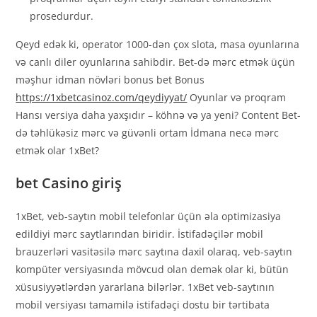
prosedurdur.
Qeyd edək ki, operator 1000-dən çox slota, masa oyunlarına
və canlı diler oyunlarına sahibdir. Bet-də mərc etmək üçün
məşhur idman növləri bonus bet Bonus
https://1xbetcasinoz.com/qeydiyyat/
Oyunlar və proqram
Hansı versiya daha yaxşıdır – köhnə və ya yeni? Content Bet-
də təhlükəsiz mərc və güvənli ortam İdmana necə mərc
etmək olar 1xBet?
bet Casino giriş
1xBet, veb-saytın mobil telefonlar üçün əla optimizasiya
edildiyi mərc saytlarından biridir. İstifadəçilər mobil
brauzerləri vasitəsilə mərc saytına daxil olaraq, veb-saytın
kompüter versiyasında mövcud olan demək olar ki, bütün
xüsusiyyətlərdən yararlana bilərlər. 1xBet veb-saytının
mobil versiyası tamamilə istifadəçi dostu bir tərtibata