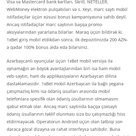
Visa və Mastercard bank kartları, Skrill, NETELLER,
WebMoney elektron pulqabıları və s. Xeyr, mərc saytı mobil
istifadəçilər üçün xüsusi bonus kampaniyasına sahib deyil.
Ancaq istifadəçilər mərc saytının başqa promo-
aksiyalarından yararlana bilərlər. Maraq üçün bildirək ki,
1xBet giriş mobil etdikdən sonra, ilk depozitinizdə 200 AZN-
ə qədər 100% bonus əldə edə bilərsiniz.
Azərbaycanlı oyunçular üçün 1xBet mobil versiya ilə
oynamağın ən böyük avantajlarından biri isə həm mobil
veb-saytın, həm də applikasiyaların Azərbaycan dilinə
dəstəkləməsidir. 1xBet mobil Azerbaycan ilə bağlı yeganə
çatışmazlıq kimi isə ödəniş üsulları arasında mobil
telefonlara spesifik olan ödəniş üsullarının olmamasını
qəbul etmək olar. Ancaq mərc saytında baçqa çoxsaylı
ödəniş üsullarının təklif olunması sizə bu çatışmazlığı hiss
etdirməyəcək. Operatorun Android üçün olan tətbiqi son
dərəcə gözəl dizayna və rahat interfeysə sahibdir. Buna