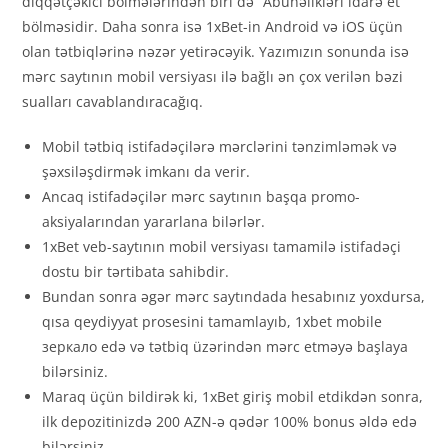
diqqətçəkici bölmələrindən biri də “Abunəlikləri idarə et”
bölməsidir. Daha sonra isə 1xBet-in Android və iOS üçün
olan tətbiqlərinə nəzər yetirəcəyik. Yazımızın sonunda isə
mərc saytının mobil versiyası ilə bağlı ən çox verilən bəzi
sualları cavablandıracağıq.
Mobil tətbiq istifadəçilərə mərclərini tənzimləmək və
şəxsiləşdirmək imkanı da verir.
Ancaq istifadəçilər mərc saytının başqa promo-
aksiyalarından yararlana bilərlər.
1xBet veb-saytının mobil versiyası tamamilə istifadəçi
dostu bir tərtibata sahibdir.
Bundan sonra əgər mərc saytındada hesabınız yoxdursa,
qısa qeydiyyat prosesini tamamlayıb, 1xbet mobile
зеркало edə və tətbiq üzərindən mərc etməyə başlaya
bilərsiniz.
Maraq üçün bildirək ki, 1xBet giriş mobil etdikdən sonra,
ilk depozitinizdə 200 AZN-ə qədər 100% bonus əldə edə
bilərsiniz.