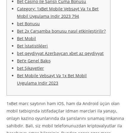
Bet Casino ile Şanslı Cuma Bonusu
Category: 1xBet Mobile Vebsayt Və 1x Bet
Mobil Uygulama Indir 2023 794
bet Bonusu
Bet 2x Çarşamba bonusu nasıl etkinleştirilir?
Bet Mobil
Bet İstatistikleri
bet qeydiyyat Azerbaycan xbet az qeydiyyat
Bet’e Genel Bakış
bet Şikayetler
Bet Mobile Vebsayt Və 1x Bet Mobil
Uygulama Indir 2023
1xBet mərc saytının həm iOS, həm də Android üçün olan
mobil tətbiqində istifadəçilər idman mərcləri ilə yanaşı,
onlayn kazino oyunlarında da şanslarını sınamaq imkanına
sahibdir. Bəli, siz mobil telefonunuzdan kriptovalyutlar ilə