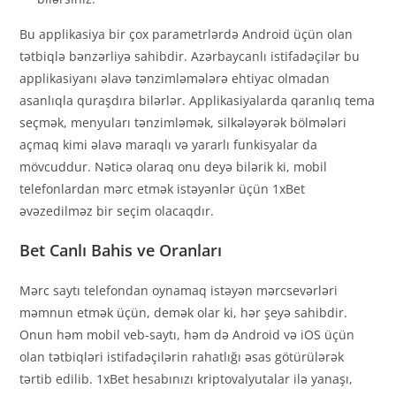
Bu applikasiya bir çox parametrlərdə Android üçün olan
tətbiqlə bənzərliyə sahibdir. Azərbaycanlı istifadəçilər bu
applikasiyanı əlavə tənzimləmələrə ehtiyac olmadan
asanlıqla quraşdıra bilərlər. Applikasiyalarda qaranlıq tema
seçmək, menyuları tənzimləmək, silkələyərək bölmələri
açmaq kimi əlavə maraqlı və yararlı funkisyalar da
mövcuddur. Nəticə olaraq onu deyə bilərik ki, mobil
telefonlardan mərc etmək istəyənlər üçün 1xBet
əvəzedilməz bir seçim olacaqdır.
Bet Canlı Bahis ve Oranları
Mərc saytı telefondan oynamaq istəyən mərcsevərləri
məmnun etmək üçün, demək olar ki, hər şeyə sahibdir.
Onun həm mobil veb-saytı, həm də Android və iOS üçün
olan tətbiqləri istifadəçilərin rahatlığı əsas götürülərək
tərtib edilib. 1xBet hesabınızı kriptovalyutalar ilə yanaşı,