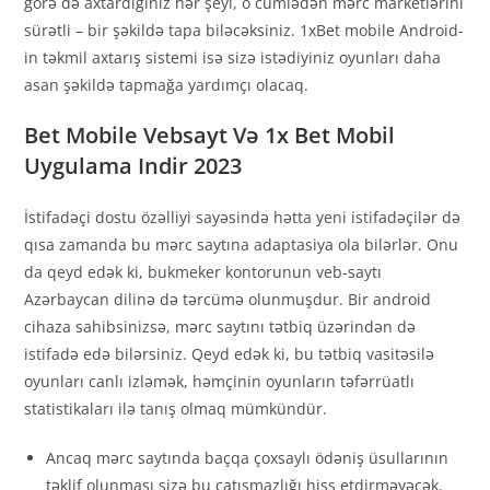
görə də axtardığınız hər şeyi, o cümlədən mərc marketlərini
sürətli – bir şəkildə tapa biləcəksiniz. 1xBet mobile Android-
in təkmil axtarış sistemi isə sizə istədiyiniz oyunları daha
asan şəkildə tapmağa yardımçı olacaq.
Bet Mobile Vebsayt Və 1x Bet Mobil
Uygulama Indir 2023
İstifadəçi dostu özəlliyi sayəsində hətta yeni istifadəçilər də
qısa zamanda bu mərc saytına adaptasiya ola bilərlər. Onu
da qeyd edək ki, bukmeker kontorunun veb-saytı
Azərbaycan dilinə də tərcümə olunmuşdur. Bir android
cihaza sahibsinizsə, mərc saytını tətbiq üzərindən də
istifadə edə bilərsiniz. Qeyd edək ki, bu tətbiq vasitəsilə
oyunları canlı izləmək, həmçinin oyunların təfərrüatlı
statistikaları ilə tanış olmaq mümkündür.
Ancaq mərc saytında baçqa çoxsaylı ödəniş üsullarının
təklif olunması sizə bu çatışmazlığı hiss etdirməyəcək.