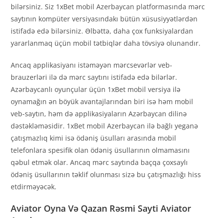
bilərsiniz. Siz 1xBet mobil Azerbaycan platformasında mərc
saytının kompüter versiyasındakı bütün xüsusiyyətlərdən
istifadə edə bilərsiniz. Əlbəttə, daha çox funksiyalardan
yararlanmaq üçün mobil tətbiqlər daha tövsiyə olunandır.
Ancaq applikasiyanı istəməyən mərcsevərlər veb-
brauzerləri ilə də mərc saytını istifadə edə bilərlər.
Azərbaycanlı oyunçular üçün 1xBet mobil versiya ilə
oynamağın ən böyük avantajlarından biri isə həm mobil
veb-saytın, həm də applikasiyaların Azərbaycan dilinə
dəstəkləməsidir. 1xBet mobil Azerbaycan ilə bağlı yeganə
çatışmazlıq kimi isə ödəniş üsulları arasında mobil
telefonlara spesifik olan ödəniş üsullarının olmamasını
qəbul etmək olar. Ancaq mərc saytında baçqa çoxsaylı
ödəniş üsullarının təklif olunması sizə bu çatışmazlığı hiss
etdirməyəcək.
Aviator Oyna Və Qazan Rəsmi Sayti Aviator