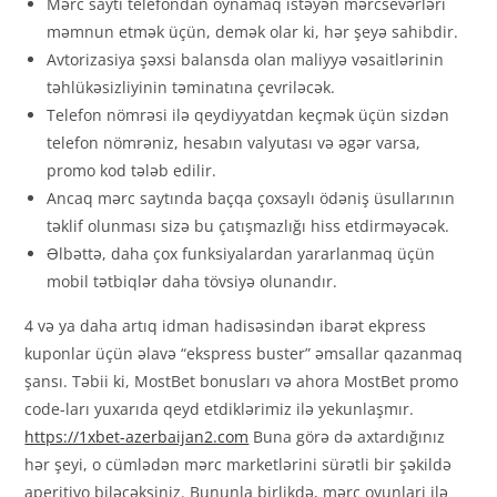
Mərc saytı telefondan oynamaq istəyən mərcsevərləri
məmnun etmək üçün, demək olar ki, hər şeyə sahibdir.
Avtorizasiya şəxsi balansda olan maliyyə vəsaitlərinin
təhlükəsizliyinin təminatına çevriləcək.
Telefon nömrəsi ilə qeydiyyatdan keçmək üçün sizdən
telefon nömrəniz, hesabın valyutası və əgər varsa,
promo kod tələb edilir.
Ancaq mərc saytında baçqa çoxsaylı ödəniş üsullarının
təklif olunması sizə bu çatışmazlığı hiss etdirməyəcək.
Əlbəttə, daha çox funksiyalardan yararlanmaq üçün
mobil tətbiqlər daha tövsiyə olunandır.
4 və ya daha artıq idman hadisəsindən ibarət ekpress
kuponlar üçün əlavə “ekspress buster” əmsallar qazanmaq
şansı. Təbii ki, MostBet bonusları və ahora MostBet promo
code-ları yuxarıda qeyd etdiklərimiz ilə yekunlaşmır.
https://1xbet-azerbaijan2.com
Buna görə də axtardığınız
hər şeyi, o cümlədən mərc marketlərini sürətli bir şəkildə
aperitivo biləcəksiniz. Bununla birlikdə, mərc oyunlari ilə