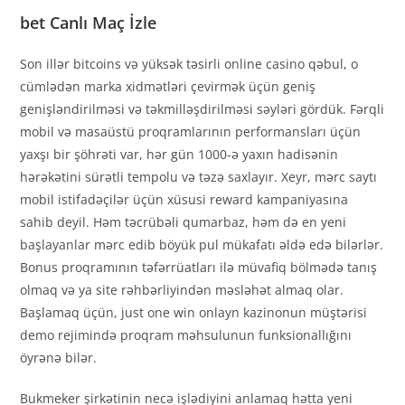
bet Canlı Maç İzle
Son illər bitcoins və yüksək təsirli online casino qəbul, o
cümlədən marka xidmətləri çevirmək üçün geniş
genişləndirilməsi və təkmilləşdirilməsi səyləri gördük. Fərqli
mobil və masaüstü proqramlarının performansları üçün
yaxşı bir şöhrəti var, hər gün 1000-ə yaxın hadisənin
hərəkətini sürətli tempolu və təzə saxlayır. Xeyr, mərc saytı
mobil istifadəçilər üçün xüsusi reward kampaniyasına
sahib deyil. Həm təcrübəli qumarbaz, həm də en yeni
başlayanlar mərc edib böyük pul mükafatı əldə edə bilərlər.
Bonus proqramının təfərrüatları ilə müvafiq bölmədə tanış
olmaq və ya site rəhbərliyindən məsləhət almaq olar.
Başlamaq üçün, just one win onlayn kazinonun müştərisi
demo rejimində proqram məhsulunun funksionallığını
öyrənə bilər.
Bukmeker şirkətinin necə işlədiyini anlamaq hətta yeni