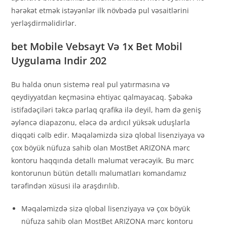
hərəkət etmək istəyənlər ilk növbədə pul vəsaitlərini
yerləşdirməlidirlər.
bet Mobile Vebsayt Və 1x Bet Mobil
Uygulama Indir 202
Bu halda onun sistemə real pul yatırmasına və
qeydiyyatdan keçməsinə ehtiyac qalmayacaq. Şəbəkə
istifadəçiləri təkcə parlaq qrafika ilə deyil, həm də geniş
əyləncə diapazonu, eləcə də ardıcıl yüksək uduşlarla
diqqəti cəlb edir. Məqaləmizdə sizə qlobal lisenziyaya və
çox böyük nüfuza sahib olan MostBet ARIZONA mərc
kontoru haqqında detallı məlumat verəcəyik. Bu mərc
kontorunun bütün detallı məlumatları komandamız
tərəfindən xüsusi ilə araşdırılıb.
Məqaləmizdə sizə qlobal lisenziyaya və çox böyük
nüfuza sahib olan MostBet ARIZONA mərc kontoru