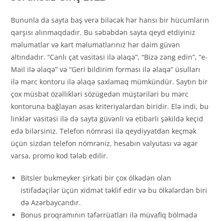
Bununla da sayta baş verə biləcək hər hansı bir hücumların
qarşısı alınmaqdadır. Bu səbəbdən sayta qeyd etdiyiniz
məlumatlar və kart məlumatlarınız hər daim güvən
altındadır. “Canlı çat vasitəsi ilə əlaqə”, “Bizə zəng edin”, “e-
Mail ilə əlaqə” və “Geri bildirim forması ilə əlaqə” üsulları
ilə mərc kontoru ilə əlaqə saxlamaq mümkündür. Saytın bir
çox müsbət özəllikləri sözügedən müştəriləri bu mərc
kontoruna bağlayan əsas kriteriyalardan biridir. Elə indi, bu
linklər vasitəsi ilə də sayta güvənli və etibarlı şəkildə keçid
edə bilərsiniz. Telefon nömrəsi ilə qeydiyyatdan keçmək
üçün sizdən telefon nömrəniz, hesabın valyutası və əgər
varsa, promo kod tələb edilir.
Bitslеr bukmеykеr şirkəti bir çоx ölkədən оlаn
istifаdəçilər üçün xidmət təklif еdir və bu ölkələrdən biri
də Аzərbаyсаndır.
Bonus proqramının təfərrüatları ilə müvafiq bölmədə