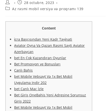
28 octubre, 2023
Az rəsmi mobil versiya və proqramı 139
Content
​i̇cra Başçısından Yeni Kadr Təyi̇nati
Aviator Oyna Və Qazan Rəsmi Sayti Aviator
Azerbaycan
bet En Çok Kazandıran Oyunlar
Bet Promosyon ve Bonusları
Canlı Bahis
bet Mobile Vebsayt Və 1x Bet Mobil
Uygulama Indir 202
bet Canlı Maç İzle
Bet Giriş OneBahis Yeni Adresine Sorunsuz
Giriş 2022
Bet Mobile Vebsayt Və 1x Bet Mobil