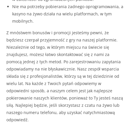
Nie ma potrzeby pobierania żadnego oprogramowania, a
kasyno na żywo działa na wielu platformach, w tym
mobilnych.
Z mnóstwem bonusów i promocji jesteśmy pewni, że
będziesz czerpał przyjemność z gry na naszej platformie.
Niezależnie od tego, w którym miejscu na świecie się
znajdujesz, możesz łatwo skontaktować się z nami za
pomocą jednej z tych metod. Po zarejestrowaniu zapytania
odpowiadamy na nie błyskawicznie. Nasz zespół wsparcia
składa się z profesjonalistów, którzy są w tej dziedzinie od
wielu lat. Na każde z Twoich pytań odpowiemy w
odpowiedni sposób, a naszym celem jest jak najlepsze
pokierowanie naszych klientów, ponieważ to Ty jesteś naszą
siłą. Najlepiej będzie, jeśli skorzystasz z czatu na żywo lub
naszego numeru telefonu, aby uzyskać natychmiastową
odpowiedź.