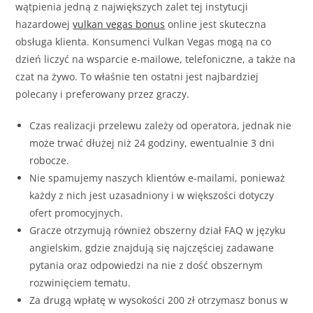
wątpienia jedną z największych zalet tej instytucji
hazardowej
vulkan vegas bonus
online jest skuteczna
obsługa klienta. Konsumenci Vulkan Vegas mogą na co
dzień liczyć na wsparcie e-mailowe, telefoniczne, a także na
czat na żywo. To właśnie ten ostatni jest najbardziej
polecany i preferowany przez graczy.
Czas realizacji przelewu zależy od operatora, jednak nie
może trwać dłużej niż 24 godziny, ewentualnie 3 dni
robocze.
Nie spamujemy naszych klientów e-mailami, ponieważ
każdy z nich jest uzasadniony i w większości dotyczy
ofert promocyjnych.
Gracze otrzymują również obszerny dział FAQ w języku
angielskim, gdzie znajdują się najczęściej zadawane
pytania oraz odpowiedzi na nie z dość obszernym
rozwinięciem tematu.
Za drugą wpłatę w wysokości 200 zł otrzymasz bonus w