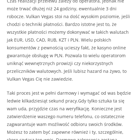
Czas realizacji przelewu zależy od operatora, jednak nie
może trwać dłużej niż 24 godziny, ewentualnie 3 dni
robocze. Vulkan Vegas stoi na dość wysokim poziomie, jeśli
chodzi o techniki płatności. Bardzo istotne jest to, że
wszystkie płatności możemy dokonywać w takich walutach
jak EUR, USD, CAD, RUB, KZT i PLN. Wielu polskich
konsumentów z pewnością ucieszy fakt, że kasyno online
gwarantuje obsługę w PLN. Pozwala to wielu operatorom
uniknąć wewnętrznych prowizji czy niekorzystnych
przeliczników walutowych. Jeśli lubisz hazard na żywo, to
Vulkan Vegas Cię nie zawiedzie.
Taki proces jest w pełni darmowy i wymagać od was będzie
ledwie kilkadziesiąt sekund pracy.Gdy tylko sztuka ta się
wam uda, przyjdzie czas na weryfikację. Konieczne jest
zatwierdzenie waszego numeru telefonu, co ostatecznie
zagwarantuje wam możliwość odbioru swoich środków.
Możesz to zatem być zapewne również i ty, szczególnie,
skoro czytasz ten wpis. Darmowe zakręcenia zostaną