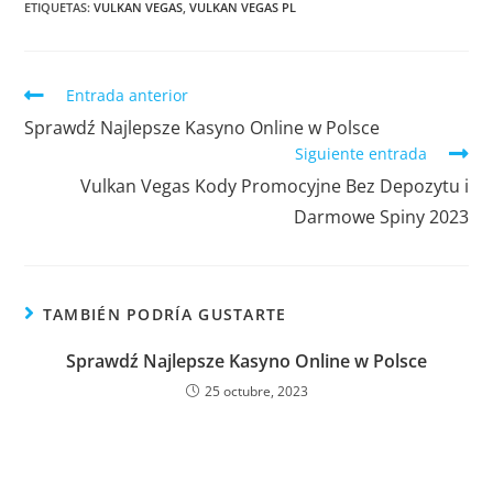
ETIQUETAS
:
VULKAN VEGAS
,
VULKAN VEGAS PL
Entrada anterior
Sprawdź Najlepsze Kasyno Online w Polsce
Siguiente entrada
Vulkan Vegas Kody Promocyjne Bez Depozytu i
Darmowe Spiny 2023
TAMBIÉN PODRÍA GUSTARTE
Sprawdź Najlepsze Kasyno Online w Polsce
25 octubre, 2023