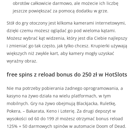
obrotów całkowicie darmowo, ale możecie ich liczbę
jeszcze powiększać za pomocą dodatku w grze.
Stół do gry otoczony jest kilkoma kamerami internetowymi,
dzięki czemu możesz oglądać go pod wieloma kątami.
Możesz wybrać kąt widzenia, który jest dla Ciebie najlepszy
i zmieniać go tak często, jak tylko chcesz. Krupierki używają
większych niż zwykle kart, aby kamery mogły uzyskać
wyraźny obraz.
free spins z reload bonus do 250 zł w HotSlots
Nie ma potrzeby pobierania żadnego oprogramowania, a
kasyno na żywo działa na wielu platformach, w tym
mobilnych. Gry na żywo obejmują Blackjacka, Ruletkę,
Pokera, – Bakarata, Keno i Loterię. Za drugi depozyt w
wysokości od 60 do 199 zł możesz otrzymać bonus reload
125% + 50 darmowych spinów w automacie Doom of Dead.