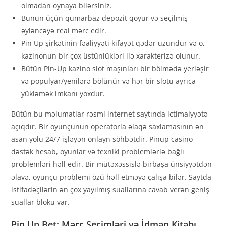
olmadan oynaya bilərsiniz.
Bunun üçün qumarbaz depozit qoyur və seçilmiş
əyləncəyə real mərc edir.
Pin Up şirkətinin fəaliyyəti kifayət qədər uzundur və o,
kazinonun bir çox üstünlükləri ilə xarakterizə olunur.
Bütün Pin-Up kazino slot maşınları bir bölmədə yerləşir
və populyar/yenilərə bölünür və hər bir slotu ayrıca
yükləmək imkanı yoxdur.
Bütün bu məlumatlar rəsmi internet saytında ictimaiyyətə
açıqdır. Bir oyunçunun operatorla əlaqə saxlamasının ən
asan yolu 24/7 işləyən onlayn söhbətdir. Pinup casino
dəstək hesab, oyunlar və texniki problemlərlə bağlı
problemləri həll edir. Bir mütəxəssislə birbaşa ünsiyyətdən
əlavə, oyunçu problemi özü həll etməyə çalışa bilər. Saytda
istifadəçilərin ən çox yayılmış suallarına cavab verən geniş
suallar bloku var.
Pin Up Bet: Mərc Seçimləri və İdman Kitabı