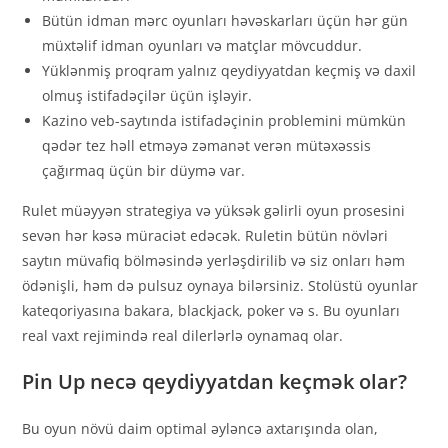
Bütün idman mərc oyunları həvəskarları üçün hər gün
müxtəlif idman oyunları və matçlar mövcuddur.
Yüklənmiş proqram yalnız qeydiyyatdan keçmiş və daxil
olmuş istifadəçilər üçün işləyir.
Kazino veb-saytında istifadəçinin problemini mümkün
qədər tez həll etməyə zəmanət verən mütəxəssis
çağırmaq üçün bir düymə var.
Rulet müəyyən strategiya və yüksək gəlirli oyun prosesini
sevən hər kəsə müraciət edəcək. Ruletin bütün növləri
saytın müvafiq bölməsində yerləşdirilib və siz onları həm
ödənişli, həm də pulsuz oynaya bilərsiniz. Stolüstü oyunlar
kateqoriyasına bakara, blackjack, poker və s. Bu oyunları
real vaxt rejimində real dilerlərlə oynamaq olar.
Pin Up necə qeydiyyatdan keçmək olar?
Bu oyun növü daim optimal əyləncə axtarışında olan,