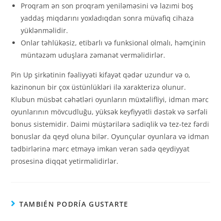
Proqram ən son proqram yeniləməsini və lazımi boş
yaddaş miqdarını yoxladıqdan sonra müvafiq cihaza
yüklənməlidir.
Onlar təhlükəsiz, etibarlı və funksional olmalı, həmçinin
müntəzəm uduşlara zəmanət verməlidirlər.
Pin Up şirkətinin fəaliyyəti kifayət qədər uzundur və o,
kazinonun bir çox üstünlükləri ilə xarakterizə olunur.
Klubun müsbət cəhətləri oyunların müxtəlifliyi, idman mərc
oyunlarının mövcudluğu, yüksək keyfiyyətli dəstək və sərfəli
bonus sistemidir. Daimi müştərilərə sadiqlik və tez-tez fərdi
bonuslar da qeyd oluna bilər. Oyunçular oyunlara və idman
tədbirlərinə mərc etməyə imkan verən sadə qeydiyyat
prosesinə diqqət yetirməlidirlər.
TAMBIÉN PODRÍA GUSTARTE