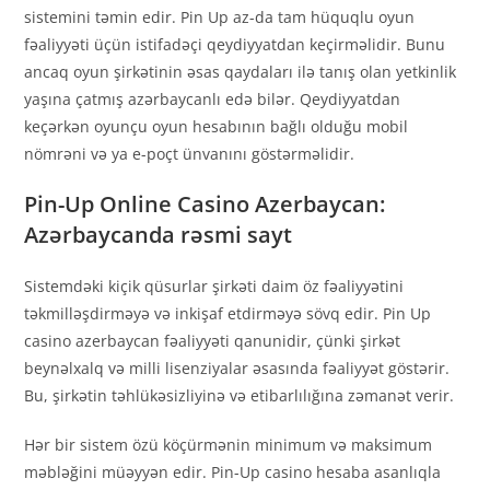
sistemini təmin edir. Pin Up az-da tam hüquqlu oyun
fəaliyyəti üçün istifadəçi qeydiyyatdan keçirməlidir. Bunu
ancaq oyun şirkətinin əsas qaydaları ilə tanış olan yetkinlik
yaşına çatmış azərbaycanlı edə bilər. Qeydiyyatdan
keçərkən oyunçu oyun hesabının bağlı olduğu mobil
nömrəni və ya e-poçt ünvanını göstərməlidir.
Pin-Up Online Casino Azerbaycan:
Azərbaycanda rəsmi sayt
Sistemdəki kiçik qüsurlar şirkəti daim öz fəaliyyətini
təkmilləşdirməyə və inkişaf etdirməyə sövq edir. Pin Up
casino azerbaycan fəaliyyəti qanunidir, çünki şirkət
beynəlxalq və milli lisenziyalar əsasında fəaliyyət göstərir.
Bu, şirkətin təhlükəsizliyinə və etibarlılığına zəmanət verir.
Hər bir sistem özü köçürmənin minimum və maksimum
məbləğini müəyyən edir. Pin-Up casino hesaba asanlıqla