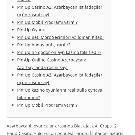
Pin Up Casino AZ: Azərbaycan istifadəçiləri
üçün rəsmi sayt
Pin Up Mobil Proqramı varmı?
Pin-Up Oyunu
Pin Up Bet: Mərc Seçimləri və İdman Kitabı
Pin Up bonus pul çıxarılır?
Pin Up nə qədər onlayn kazino təklif edir?
Pin-Up Online Casino Azerbaycan:
Azərbaycanda rəsmi sayt
Pin Up Casino AZ: Azərbaycan istifadəçiləri
üçün rəsmi sayt
Pin Up kazino oyunlarını real pulla oynaya
bilərəmmi?
Pin Up Mobil Proqramı varmı?
Azərbaycanlı oyunçular arasında Black Jack A, Craps, 2
Hand Casino Hold’Em ən populyarlarıdır. İstifadəçi axtarış