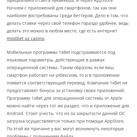
официального сайта букмекера, и через AppStore.
Начнем с приложений для смартфонов, так как они
наиболее востребованы среди беттеров. Дело в том, что
делать ставки через свой телефон гораздо удобнее, ведь
делать это можно в любом месте, где есть интернет
mostbet uz casino
.
Мобильные программы 1xBet подстраиваются под
языковые параметры, действующие в рамках
операционной системы. Таким образом, если ваш
смартфон работает на узбекском, то и в приложении
появится соответствующий перевод. Компания 1xBet не
предоставляет бонусы за установку своих приложений.
Программу 1xBet для операционной системы от Apple
можно найти через тот же раздел, что и приложение для
Android. Стоит учесть, что из-за закрытости данной ОС
загрузка осуществляется только при помощи AppStore.
По этой же причине у вас могут возникнуть некоторые
проблемы с получением файла.