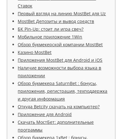
Ставок
Первый взгляд на линию MostBet для Uz
MostBet Депозиты и вывод средств
БК Pin-Up: стоит ли игра свеч?
Мобильное приложение 1Win
Обзор букмекерской компании MostBet
Казино MostBet
Приложения MostBet для Android и iOS
Наличие возможности выбора языка в
приложении
Обзор букмекера SaturnBet : бонусы,
приложения, регистрация, техподдержка
и другая информация
Откуда Betcity скачать на компьютер?
Приложение для Android
Скачать МостБет: дополнительные
программы
Обзор букмекера 1xBet : бонусы,