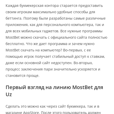
Каждая букмекерская контора старается предоставить
своим игрокам максимально удобные способы для
беттинга. Поэтому были разработаны самые различные
приложения, как для персонального компьютера, так и
для всех мобильных гаджетов. Все нужные программы
MostBet можно скачать с официального сайта полностью
бесплатно. Что же дает программа и зачем нужно
MostBet скачать на компьютер? Во-первых, с ее
помощью игрок получает стабильный доступ к ставкам,
даже если основной сайт недоступен. Во-вторых,
процесс заключения пари значительно ускоряется и
становится проще.
Первый взгляд на линию MostBet для
Uz
Сделать это можно как через сайт букмекера, так и в
магазине AppStore. После этого пользователь должен