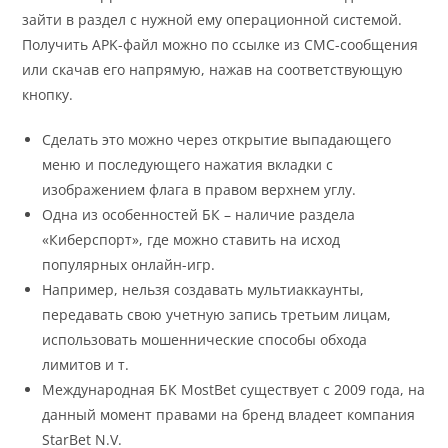
зайти в раздел с нужной ему операционной системой.
Получить APK-файл можно по ссылке из СМС-сообщения
или скачав его напрямую, нажав на соответствующую
кнопку.
Сделать это можно через открытие выпадающего
меню и последующего нажатия вкладки с
изображением флага в правом верхнем углу.
Одна из особенностей БК – наличие раздела
«Киберспорт», где можно ставить на исход
популярных онлайн-игр.
Например, нельзя создавать мультиаккаунты,
передавать свою учетную запись третьим лицам,
использовать мошеннические способы обхода
лимитов и т.
Международная БК MostBet существует с 2009 года, на
данный момент правами на бренд владеет компания
StarBet N.V.