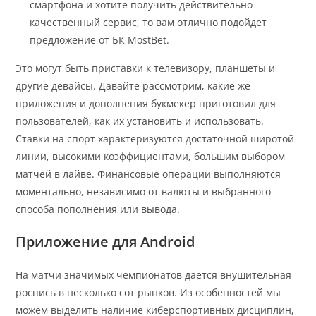
смартфона и хотите получить действительно
качественный сервис, то вам отлично подойдет
предложение от БК MostBet.
Это могут быть приставки к телевизору, планшеты и
другие девайсы. Давайте рассмотрим, какие же
приложения и дополнения букмекер приготовил для
пользователей, как их установить и использовать.
Ставки на спорт характеризуются достаточной широтой
линии, высокими коэффициентами, большим выбором
матчей в лайве. Финансовые операции выполняются
моментально, независимо от валюты и выбранного
способа пополнения или вывода.
Приложение для Android
На матчи значимых чемпионатов дается внушительная
роспись в несколько сот рынков. Из особенностей мы
можем выделить наличие киберспортивных дисциплин,