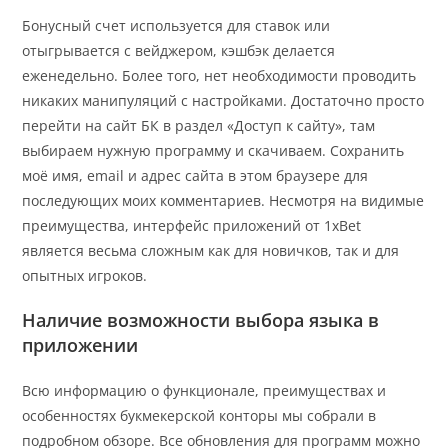
Бонусный счет используется для ставок или
отыгрывается с вейджером, кэшбэк делается
еженедельно. Более того, нет необходимости проводить
никаких манипуляций с настройками. Достаточно просто
перейти на сайт БК в раздел «Доступ к сайту», там
выбираем нужную программу и скачиваем. Сохранить
моё имя, email и адрес сайта в этом браузере для
последующих моих комментариев. Несмотря на видимые
преимущества, интерфейс приложений от 1xBet
является весьма сложным как для новичков, так и для
опытных игроков.
Наличие возможности выбора языка в
приложении
Всю информацию о функционале, преимуществах и
особенностях букмекерской конторы мы собрали в
подробном обзоре. Все обновления для программ можно