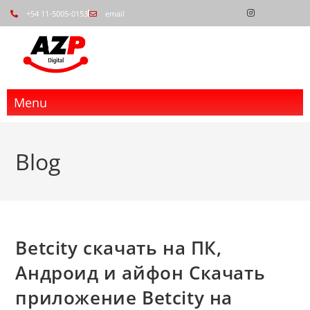
+54 11-5005-0153
email
Menu
Blog
Betcity скачать на ПК,
Андроид и айфон Скачать
приложение Betcity на