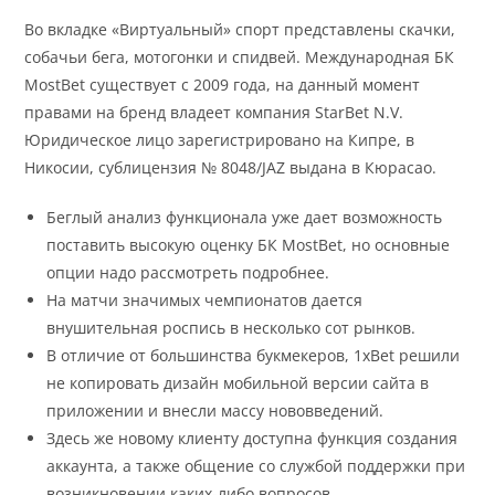
Во вкладке «Виртуальный» спорт представлены скачки,
собачьи бега, мотогонки и спидвей. Международная БК
MostBet существует с 2009 года, на данный момент
правами на бренд владеет компания StarBet N.V.
Юридическое лицо зарегистрировано на Кипре, в
Никосии, сублицензия № 8048/JAZ выдана в Кюрасао.
Беглый анализ функционала уже дает возможность
поставить высокую оценку БК MostBet, но основные
опции надо рассмотреть подробнее.
На матчи значимых чемпионатов дается
внушительная роспись в несколько сот рынков.
В отличие от большинства букмекеров, 1xBet решили
не копировать дизайн мобильной версии сайта в
приложении и внесли массу нововведений.
Здесь же новому клиенту доступна функция создания
аккаунта, а также общение со службой поддержки при
возникновении каких-либо вопросов.