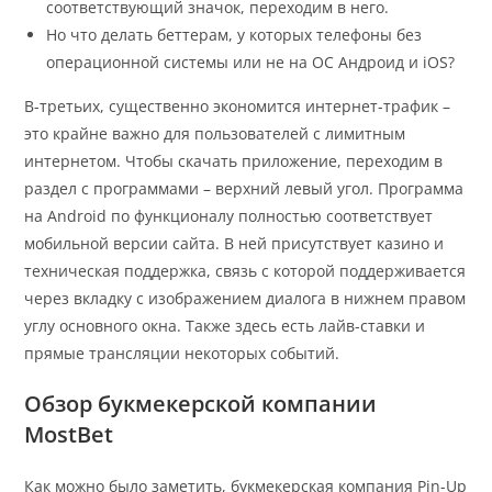
соответствующий значок, переходим в него.
Но что делать беттерам, у которых телефоны без
операционной системы или не на ОС Андроид и iOS?
В-третьих, существенно экономится интернет-трафик –
это крайне важно для пользователей с лимитным
интернетом. Чтобы скачать приложение, переходим в
раздел с программами – верхний левый угол. Программа
на Android по функционалу полностью соответствует
мобильной версии сайта. В ней присутствует казино и
техническая поддержка, связь с которой поддерживается
через вкладку с изображением диалога в нижнем правом
углу основного окна. Также здесь есть лайв-ставки и
прямые трансляции некоторых событий.
Обзор букмекерской компании
MostBet
Как можно было заметить, букмекерская компания Pin-Up