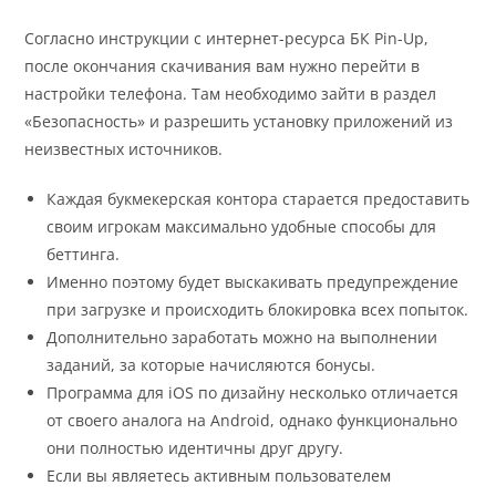
Согласно инструкции с интернет-ресурса БК Pin-Up,
после окончания скачивания вам нужно перейти в
настройки телефона. Там необходимо зайти в раздел
«Безопасность» и разрешить установку приложений из
неизвестных источников.
Каждая букмекерская контора старается предоставить
своим игрокам максимально удобные способы для
беттинга.
Именно поэтому будет выскакивать предупреждение
при загрузке и происходить блокировка всех попыток.
Дополнительно заработать можно на выполнении
заданий, за которые начисляются бонусы.
Программа для iOS по дизайну несколько отличается
от своего аналога на Android, однако функционально
они полностью идентичны друг другу.
Если вы являетесь активным пользователем