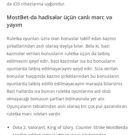
də iOS cihazlarına uyğundur.
MostBet-də hadisələr üçün canlı mərc və
yayım
Ruletka oyunları üzrə olan bonuslar təklif edən kazino
şirkətlərindən asılı olaraq dəyişə bilər. Belə ki, bəzi
kazinolar verilən bonusların ruletka üçün də tətbiq
edilməsini qeyd edir, bəzi kazinolar isə bu bonusların
oyunlarda tətbiq edilməyəcəyini qeyd edir. Sizə verilən
bonuslar haqqında kazino şirkətlərindən bu bonusların
oyunlarda tətbiq edilib edilməyəcəyini maraqla bilərsiniz.
Bəzi hallarda isə bunun ruletka oyunlarına aid olub
olmayacağı bonusun şərtləri bölməsində yer alır.
Oyunçuların təbiətindən asılı olaraq bir çox pul qazandıran
ruletka mərc növləri vardır.
Dota 2, Valorant, King of Glory, Counter-Strike MostBetdə
təqdim edilən virtual idman oyun növlərindən