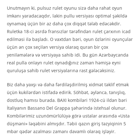
Unutmayın ki, pulsuz rulet oyunu sizə daha rahat oyun
imkanı yaradacaqdır, lakin pullu versiyası optimal şəkildə
oynamaq üçün bir az daha çox diqqət tələb edəcəkdir.
Ruletka 18-ci əsrdə fransızlar tərəfindən rulet çarxının icad
edilməsi ilə başladı. O vaxtdan bəri, oyun özlərini oyunçular
üçün ən çox seçilən versiya olaraq quran bir çox
yeniləmələrə və versiyaya sahib idi. Bu gün Azərbaycanda
real pulla onlayn rulet oynadığınız zaman həmişə eyni
quruluşa sahib rulet versiyalarına rast gələcəksiniz.
Biz daha yaxşı və daha fərdiləşdirilmiş xidmət təklif etmək
üçün kukilərdən istifadə edirik. Söhbət, əyləncə, tanışlıq,
dostluq hamısı burada. BAXI kombiləri 1924-cü ildən bəri
İtaliyanın Bassano Del Grappa şəhərində istehsal olunur.
Kombilərimiz uzunömürlülüyə görə ustalar arasında «Usta
düşməni» ləqəbini almışdır. Təbii qazın giriş təzyiqinin 5
mbar qədər azalması zamanı davamlı olaraq işləyir.