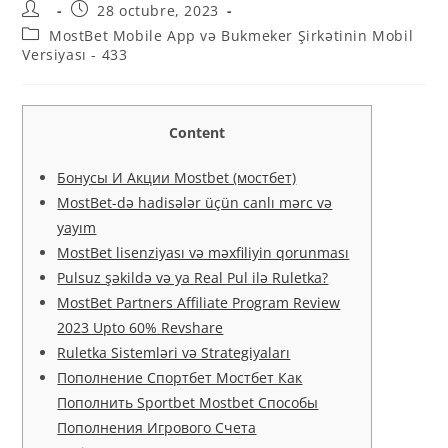
28 octubre, 2023
MostBet Mobile App və Bukmeker Şirkətinin Mobil
Versiyası - 433
Content
Бонусы И Акции Mostbet (мостбет)
MostBet-də hadisələr üçün canlı mərc və
yayım
MostBet lisenziyası və məxfiliyin qorunması
Pulsuz şəkildə və ya Real Pul ilə Ruletka?
MostBet Partners Affiliate Program Review
2023 Upto 60% Revshare
Ruletka Sistemləri və Strategiyaları
Пополнение Спортбет Мостбет Как
Пополнить Sportbet Mostbet Способы
Пополнения Игрового Счета