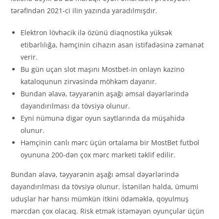
tərəfindən 2021-ci ilin yazında yaradılmışdır.
Elektron lövhəcik ilə özünü diaqnostika yüksək
etibarlılığa, həmçinin cihazın asan istifadəsinə zəmanət
verir.
Bu gün uçan slot maşını Mostbet-in onlayn kazino
kataloqunun zirvəsində möhkəm dayanır.
Bundan əlavə, təyyarənin aşağı əmsal dəyərlərində
dayandırılması da tövsiyə olunur.
Eyni nümunə digər oyun saytlarında da müşahidə
olunur.
Həmçinin canlı mərc üçün ortalama bir MostBet futbol
oyununa 200-dən çox mərc marketi təklif edilir.
Bundan əlavə, təyyarənin aşağı əmsal dəyərlərində
dayandırılması da tövsiyə olunur. İstənilən halda, ümumi
uduşlar hər hansı mümkün itkini ödəməklə, qoyulmuş
mərcdən çox olacaq. Risk etmək istəməyən oyunçular üçün