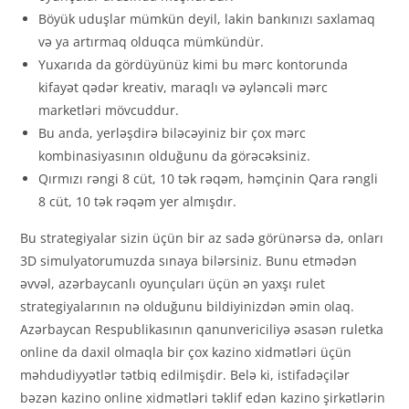
Böyük uduşlar mümkün deyil, lakin bankınızı saxlamaq
və ya artırmaq olduqca mümkündür.
Yuxarıda da gördüyünüz kimi bu mərc kontorunda
kifayət qədər kreativ, maraqlı və əyləncəli mərc
marketləri mövcuddur.
Bu anda, yerləşdirə biləcəyiniz bir çox mərc
kombinasiyasının olduğunu da görəcəksiniz.
Qırmızı rəngi 8 cüt, 10 tək rəqəm, həmçinin Qara rəngli
8 cüt, 10 tək rəqəm yer almışdır.
Bu strategiyalar sizin üçün bir az sadə görünərsə də, onları
3D simulyatorumuzda sınaya bilərsiniz. Bunu etmədən
əvvəl, azərbaycanlı oyunçuları üçün ən yaxşı rulet
strategiyalarının nə olduğunu bildiyinizdən əmin olaq.
Azərbaycan Respublikasının qanunvericiliyə əsasən ruletka
online da daxil olmaqla bir çox kazino xidmətləri üçün
məhdudiyyətlər tətbiq edilmişdir. Belə ki, istifadəçilər
bəzən kazino online xidmətləri təklif edən kazino şirkətlərin