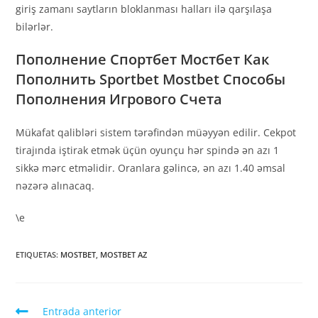
giriş zamanı saytların bloklanması halları ilə qarşılaşa
bilərlər.
Пополнение Спортбет Мостбет Как
Пополнить Sportbet Mostbet Способы
Пополнения Игрового Счета
Mükafat qalibləri sistem tərəfindən müəyyən edilir. Cekpot
tirajında ​​iştirak etmək üçün oyunçu hər spində ən azı 1
sikkə mərc etməlidir. Oranlara gəlincə, ən azı 1.40 əmsal
nəzərə alınacaq.
\e
ETIQUETAS
:
MOSTBET
,
MOSTBET AZ
Entrada anterior