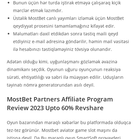
Bunun üçün hər turda iştirak etməyə çalışaraq kiçik
mərclər etmək lazımdır.
Üstəlik MostBet canlı yayımları izləmək üçün MostBet
qeydiyyat prosesini tamamlamağınız kifayət edir.
Məlumatları daxil etdikdən sonra təstiq maili qeyd
etdiyiniz e-mail adresinə göndərilir, həmin mail vasitəsi
ilə hesabınızı təstiqləməyiniz tövsiyə olunandır.
Adətən olduğu kimi, uyğunlaşmanı gözləmək əvəzinə
dinamikanı seçdik. Oyunun uğuru oyunçunun reaksiya
sürəti, ehtiyatlılığı və səbri ilə müəyyən edilir. Uduşların
təyinatı nömrə generatorundan asılı deyil.
MostBet Partners Affiliate Program
Review 2023 Upto 60% Revshare
Oyun bazarından maraqlı xəbərlər bu platformada olduqca
tez-tez görünür. Mostbet aviator game slot maşını da
istisna deyil. Da Bu maraqlı oyun SmartSoft provayderi