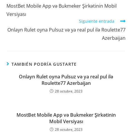
MostBet Mobile App və Bukmeker Şirkətinin Mobil
Versiyası
Siguiente entrada
Onlayn Rulet oyna Pulsuz və ya real pul ilə Roulette77
Azerbaijan
TAMBIÉN PODRÍA GUSTARTE
Onlayn Rulet oyna Pulsuz və ya real pul ilə
Roulette77 Azerbaijan
28 octubre, 2023
MostBet Mobile App və Bukmeker Şirkətinin
Mobil Versiyası
28 octubre, 2023