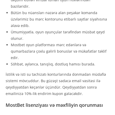
bəziləridir.
Bütün bu nüansları nəzərə alan peşəkar komanda
üzvlərimiz bu mərc kontorunu etibarlı saytlar siyahısına
əlavə edib.
Ümumiyyətlə, oyun oyunçular tərəfindən müsbət qeyd
olunur.
Mostbet oyun platforması mərc edənlərə və
qumarbazlara çoxlu gəlirli bonuslar və mükafatlar təklif
edir.
Söhbət, əyləncə, tanışlıq, dostluq hamısı burada.
İstilik və isti su təchizatı konturlarında donmadan müdafiə
sistemi mövcuddur. Bu güzəşt sadəcə email vasitəsi ilə
qeydiyyatdan keçənlər üçündür. Qeydiyyatdan sonra
emailinizə 10%-lik endirim kupon gələcəkdir.
MostBet lisenziyası və məxfiliyin qorunması