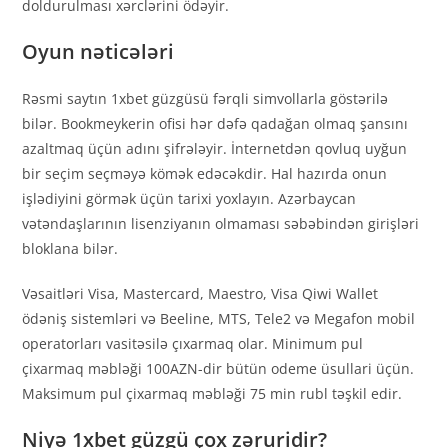
doldurulması xərclərini ödəyir.
Oyun nəticələri
Rəsmi saytın 1xbet güzgüsü fərqli simvollarla göstərilə
bilər. Bookmeykerin ofisi hər dəfə qadağan olmaq şansını
azaltmaq üçün adını şifrələyir. İnternetdən qovluq uyğun
bir seçim seçməyə kömək edəcəkdir. Hal hazırda onun
işlədiyini görmək üçün tarixi yoxlayın. Azərbaycan
vətəndaşlarının lisenziyanın olmaması səbəbindən girişləri
bloklana bilər.
Vəsaitləri Visa, Mastercard, Maestro, Visa Qiwi Wallet
ödəniş sistemləri və Beeline, MTS, Tele2 və Megafon mobil
operatorları vasitəsilə çıxarmaq olar. Minimum pul
çixarmaq məbləği 100AZN-dir bütün odeme üsullari üçün.
Maksimum pul çixarmaq məbləği 75 min rubl təşkil edir.
Niyə 1xbet güzgü çox zəruridir?