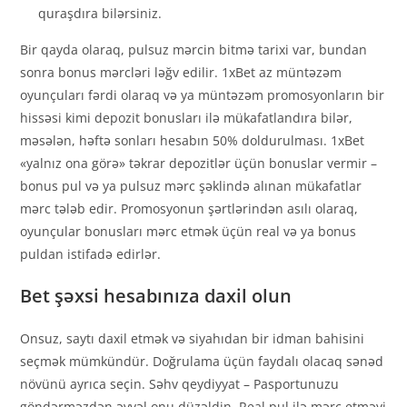
quraşdıra bilərsiniz.
Bir qayda olaraq, pulsuz mərcin bitmə tarixi var, bundan
sonra bonus mərcləri ləğv edilir. 1xBet az müntəzəm
oyunçuları fərdi olaraq və ya müntəzəm promosyonların bir
hissəsi kimi depozit bonusları ilə mükafatlandıra bilər,
məsələn, həftə sonları hesabın 50% doldurulması. 1xBet
«yalnız ona görə» təkrar depozitlər üçün bonuslar vermir –
bonus pul və ya pulsuz mərc şəklində alınan mükafatlar
mərc tələb edir. Promosyonun şərtlərindən asılı olaraq,
oyunçular bonusları mərc etmək üçün real və ya bonus
puldan istifadə edirlər.
Bet şəxsi hesabınıza daxil olun
Onsuz, saytı daxil etmək və siyahıdan bir idman bahisini
seçmək mümkündür. Doğrulama üçün faydalı olacaq sənəd
növünü ayrıca seçin. Səhv qeydiyyat – Pasportunuzu
göndərməzdən əvvəl onu düzəldin. Real pul ilə mərc etməyi