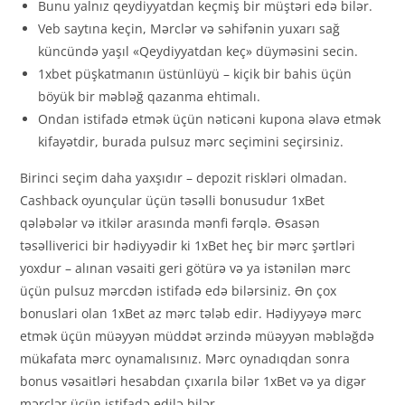
Bunu yalnız qeydiyyatdan keçmiş bir müştəri edə bilər.
Veb saytına keçin, Mərclər və səhifənin yuxarı sağ
küncündə yaşıl «Qeydiyyatdan keç» düyməsini secin.
1xbet püşkatmanın üstünlüyü – kiçik bir bahis üçün
böyük bir məbləğ qazanma ehtimalı.
Ondan istifadə etmək üçün nəticəni kupona əlavə etmək
kifayətdir, burada pulsuz mərc seçimini seçirsiniz.
Birinci seçim daha yaxşıdır – depozit riskləri olmadan.
Cashback oyunçular üçün təsəlli bonusudur 1xBet
qələbələr və itkilər arasında mənfi fərqlə. Əsasən
təsəlliverici bir hədiyyədir ki 1xBet heç bir mərc şərtləri
yoxdur – alınan vəsaiti geri götürə və ya istənilən mərc
üçün pulsuz mərcdən istifadə edə bilərsiniz. Ən çox
bonuslari olan 1xBet az mərc tələb edir. Hədiyyəyə mərc
etmək üçün müəyyən müddət ərzində müəyyən məbləğdə
mükafata mərc oynamalısınız. Mərc oynadıqdan sonra
bonus vəsaitləri hesabdan çıxarıla bilər 1xBet və ya digər
mərclər üçün istifadə edilə bilər.