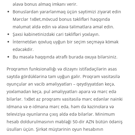
əlavə bonus almaq imkanı verir.
Bonuslardan yararlanmaq üçün saytimizi ziyarət edin
Mərclər 1xBet,mövcud bonus təklifləri haqqında
məlumat əldə edin və əlavə təlimatlara əməl edin.
Şəxsi kabinetinizdəki cari təklifləri yoxlayın.
İnternetdən qovluq uyğun bir seçim seçməyə kömək
edəcəkdir.
Bu məsələ haqqında ətraflı burada oxuya bilərsiniz.
Proqramın funksionallığı və dizaynı istifadəçilərin əsas
saytda gördüklərinə tam uyğun gəlir. Proqram vasitəsilə
oyunçular ən vacib əməliyyatları – qeydiyyatdan keçə,
yoxlamadan keçə, pul əməliyyatları apara və mərc edə
bilərlər. 1xBet az proqramı vasitəsilə mərc edənlər nəinki
idmana və e-idmana mərc edə, həm də kazinolara və
televiziya oyunlarına çıxış əldə edə bilərlər. Minimum
hesab doldurulmasının məbləği 50-dir AZN bütün ödəniş
üsulları üçün. Şirkət müştərinin oyun hesabının