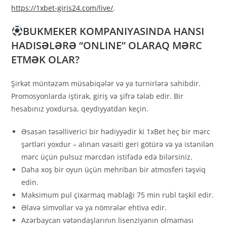
https://1xbet-giris24.com/live/
.
BUKMEKER KOMPANIYASINDA HANSI
HADISƏLƏRƏ “ONLINE” OLARAQ MƏRC
ETMƏK OLAR?
Şirkət müntəzəm müsabiqələr və ya turnirlərə sahibdir.
Promosyonlarda iştirak, giriş və şifrə tələb edir. Bir
hesabınız yoxdursa, qeydiyyatdan keçin.
Əsasən təsəlliverici bir hədiyyədir ki 1xBet heç bir mərc
şərtləri yoxdur – alınan vəsaiti geri götürə və ya istənilən
mərc üçün pulsuz mərcdən istifadə edə bilərsiniz.
Daha xoş bir oyun üçün mehriban bir atmosferi təşviq
edin.
Maksimum pul çixarmaq məbləği 75 min rubl təşkil edir.
Əlavə simvollar və ya nömrələr ehtiva edir.
Azərbaycan vətəndaşlarının lisenziyanın olmaması