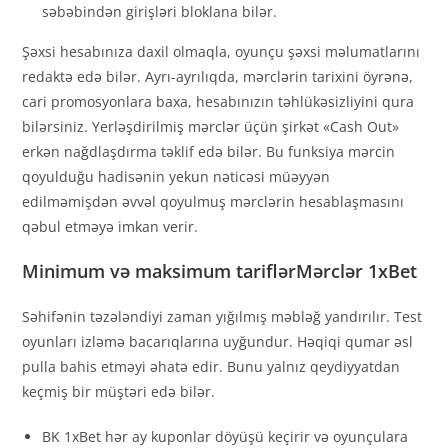
səbəbindən girişləri bloklana bilər.
Şəxsi hesabınıza daxil olmaqla, oyunçu şəxsi məlumatlarını
redaktə edə bilər. Ayrı-ayrılıqda, mərclərin tarixini öyrənə,
cari promosyonlara baxa, hesabınızın təhlükəsizliyini qura
bilərsiniz. Yerləşdirilmiş mərclər üçün şirkət «Cash Out»
erkən nağdlaşdırma təklif edə bilər. Bu funksiya mərcin
qoyulduğu hadisənin yekun nəticəsi müəyyən
edilməmişdən əvvəl qoyulmuş mərclərin hesablaşmasını
qəbul etməyə imkan verir.
Minimum və maksimum tariflərMərclər 1xBet
Səhifənin təzələndiyi zaman yığılmış məbləğ yandırılır. Test
oyunları izləmə bacarıqlarına uyğundur. Həqiqi qumar əsl
pulla bahis etməyi əhatə edir. Bunu yalnız qeydiyyatdan
keçmiş bir müştəri edə bilər.
BK 1xBet hər ay kuponlar döyüşü keçirir və oyunçulara