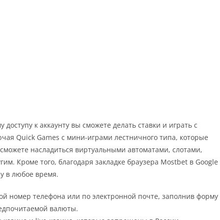
 доступу к аккаунту вы сможете делать ставки и играть с
ючая Quick Games с мини-играми лестничного типа, которые
 сможете насладиться виртуальными автоматами, слотами,
им. Кроме того, благодаря закладке браузера Mostbet в Google
лу в любое время.
ой номер телефона или по электронной почте, заполнив форму 
редпочитаемой валюты.