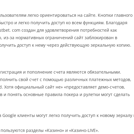
зователям легко ориентироваться на сайте. Кнопки главного
ыстро и легко получить доступ ко всем функциям. Благодаря
tbet. com создан для удовлетворения потребностей как
ю, из-за нормативных ограничений сайт заблокирован в
получить доступ к нему через действующую зеркальную копию.
егистрация и пополнение счета являются обязательными.
пополнить свой счет с помощью различных платежных методов,
rd. Хотя официальный сайт не» «предоставляет демо-счетов,
 и понять основные правила покера и рулетки могут сделать
в Google клиенты могут легко получить доступ к новому зеркалу 
ользуются разделы «Казино» и «Казино-LIVE».