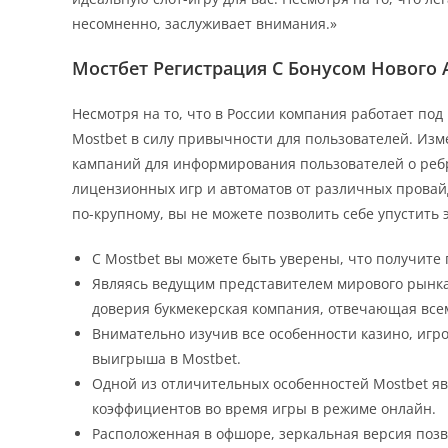
несомненно, заслуживает внимания.»
Мостбет Регистрация С Бонусом Нового 
Несмотря на то, что в России компания работает по
Mostbet в силу привычности для пользователей. Из
кампаний для информирования пользователей о реб
лицензионных игр и автоматов от различных провай
по-крупному, вы не можете позволить себе упустить 
С Mostbet вы можете быть уверены, что получит
Являясь ведущим представителем мирового рынка
доверия букмекерская компания, отвечающая все
Внимательно изучив все особенности казино, игр
выигрыша в Mostbet.
Одной из отличительных особенностей Mostbet яв
коэффициентов во время игры в режиме онлайн.
Расположенная в офшоре, зеркальная версия позв