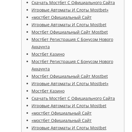
Скачать Мостбет С Официального Сайта
Игровые Автоматы И Слоты Mostbet»
«мостбет Официальный Сайт
Игровые Автоматы И Слоты Mostbet
Мостбет Официальный Сайт Mostbet
Мостбет Регистрация С Бонусом Нового
Аккаунта
Мостбет Казино
Мостбет Регистрация С Бонусом Нового
Аккаунта
Мостбет Официальный Сайт Mostbet
Игровые Автоматы И Слоты Mostbet»
Мостбет Казино
Скачать Мостбет С Официального Сайта
Игровые Автоматы И Слоты Mostbet
«мостбет Официальный Сайт
«мостбет Официальный Сайт
Игровые Автоматы И Слоты Mostbet