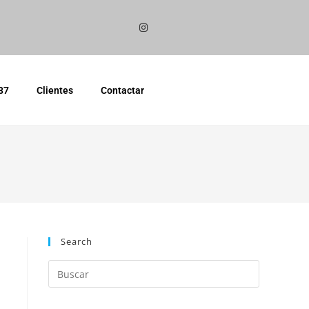
87
Clientes
Contactar
Search