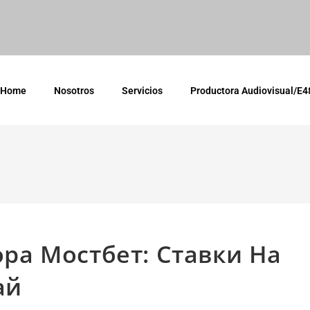
Home
Nosotros
Servicios
Productora Audiovisual/E4
ра Мостбет: Ставки На
ай