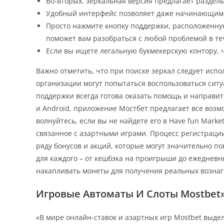
Во-вторых, зеркальная версия предлагает разделы
Удобный интерфейс позволяет даже начинающим п
Просто нажмите кнопку поддержки, расположенну
поможет вам разобраться с любой проблемой в те
Если вы ищете легальную букмекерскую контору, ч
Важно отметить, что при поиске зеркал следует исп
организации могут попытаться воспользоваться ситу
поддержки всегда готова оказать помощь и направить
и Android, приложение Мостбет предлагает все возм
волнуйтесь, если вы не найдете его в Have fun Mark
связанное с азартными играми. Процесс регистрации 
ряду бонусов и акций, которые могут значительно п
для каждого – от кешбэка на проигрыши до ежедне
накапливать монеты для получения реальных возна
Игровые Автоматы И Слоты Mostbet
«В мире онлайн-ставок и азартных игр Mostbet выдел