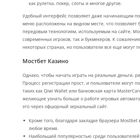
как рулетка, покер, слоты и многое другое.
Удобный интерфейс позволяет даже начинающим поль
меню расположены на видном месте, что позволяет б
передовым технологиям, используемым на сайте, Mos
современных игроков, так и букмекеров. К сожалени
некоторых странах, но пользователи все еще могут 
Мостбет Казино
Однако, чтобы начать играть на реальные деньги, р
Процесс регистрации прост, и пользователи могут 
таких как Qiwi Wallet или банковская карта MasterCa
желающие узнать больше о работе игровых автоматов
это через офшорный зеркальный сайт.
Кроме того, благодаря закладке браузера Mostbet 
любое время.
Наибольшей популярностью среди пользователей п