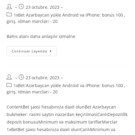
23 octubre, 2023
1xBet Azərbaycan yükle Android və iPhone: bonus 100 ,
giriş, idman mərcləri - 20
Bahis alanı daha anlaşılır olmalı\e
Continuar Leyendo
23 octubre, 2023
1xBet Azərbaycan yükle Android və iPhone: bonus 100 ,
giriş, idman mərcləri - 20
ContentBet şəxsi hesabınıza daxil olunBet Azərbaycan
bukmeker: rəsmi saytın nəzərdən keçirilməsiCanlıDepozitİlk
depozit bonusuMinimum və maksimum tariflərMərclər
1xBetBet şəxsi hesabınıza daxil olunCanlıMinimum və