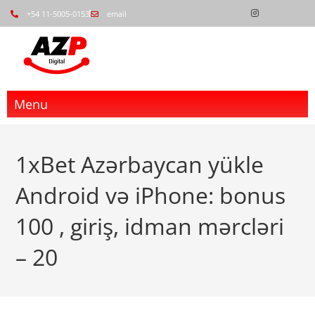
+54 11-5005-0153
email
Menu
1xBet Azərbaycan yükle
Android və iPhone: bonus
100 , giriş, idman mərcləri
– 20