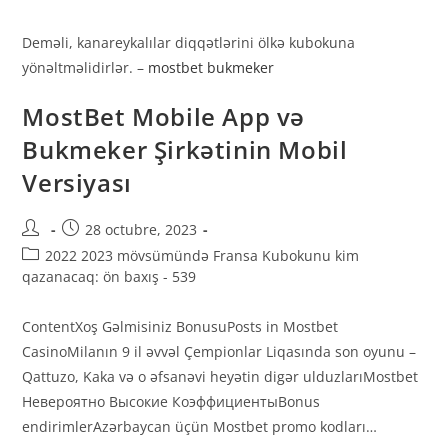
Deməli, kanareykalılar diqqətlərini ölkə kubokuna
yönəltməlidirlər. –
mostbet bukmeker
MostBet Mobile App və
Bukmeker Şirkətinin Mobil
Versiyası
28 octubre, 2023
2022 2023 mövsümündə Fransa Kubokunu kim
qazanacaq: ön baxış - 539
ContentXoş Gəlmisiniz BonusuPosts in Mostbet
CasinoMilanın 9 il əvvəl Çempionlar Liqasında son oyunu –
Qattuzo, Kaka və o əfsanəvi heyətin digər ulduzlarıMostbet
Невероятно Высокие КоэффициентыBonus
endirimlerAzərbaycan üçün Mostbet promo kodları…