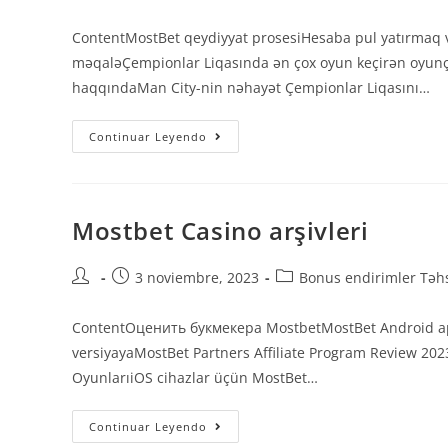
ContentMostBet qeydiyyat prosesiHesaba pul yatırmaq və
məqaləÇempionlar Liqasında ən çox oyun keçirən oyu
haqqındaMan City-nin nəhayət Çempionlar Liqasını…
Continuar Leyendo
Mostbet Casino arşivleri
3 noviembre, 2023
Bonus endirimler Təhsi
ContentОценить букмекера MostbetMostBet Android ap
versiyayaMostBet Partners Affiliate Program Review 2
OyunlarıiOS cihazlar üçün MostBet…
Continuar Leyendo