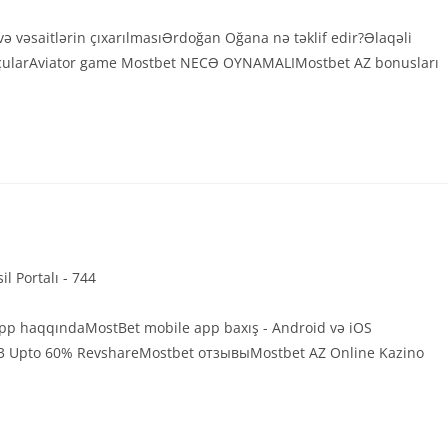
 vəsaitlərin çıxarılmasıƏrdoğan Oğana nə təklif edir?Əlaqəli
nçularAviator game Mostbet NECƏ OYNAMALIMostbet AZ bonusları
l Portalı - 744
p haqqındaMostBet mobile app baxış - Android və iOS
023 Upto 60% RevshareMostbet отзывыMostbet AZ Online Kazino