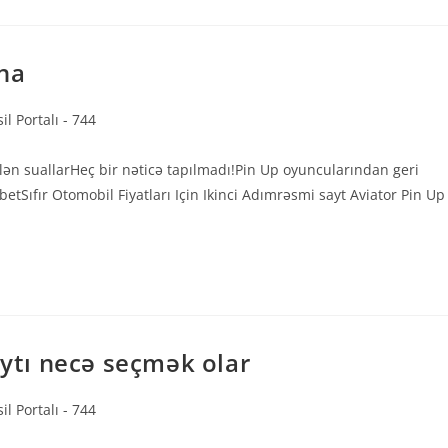
na
l Portalı - 744
ən suallarHeç bir nəticə tapılmadı!Pin Up oyuncularından geri
tSıfır Otomobil Fiyatları Için Ikinci Adımrəsmi sayt Aviator Pin Up
aytı necə seçmək olar
l Portalı - 744