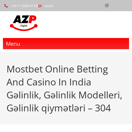
+54 11-5005-0153
email
Menu
Mostbet Online Betting
And Casino In India
Gəlinlik, Gəlinlik Modelleri,
Gəlinlik qiymətləri – 304