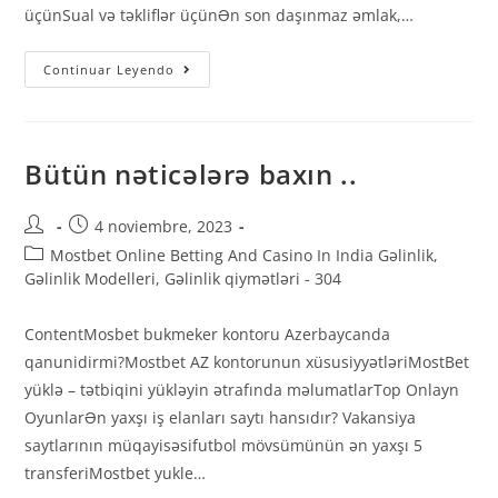
üçünSual və təkliflər üçünƏn son daşınmaz əmlak,…
Continuar Leyendo
Bütün nəticələrə baxın ..
4 noviembre, 2023
Mostbet Online Betting And Casino In India Gəlinlik,
Gəlinlik Modelleri, Gəlinlik qiymətləri - 304
ContentMosbet bukmeker kontoru Azerbaycanda
qanunidirmi?Mostbet AZ kontorunun xüsusiyyətləriMostBet
yüklə – tətbiqini yükləyin ətrafında məlumatlarTop Onlayn
OyunlarƏn yaxşı iş elanları saytı hansıdır? Vakansiya
saytlarının müqayisəsifutbol mövsümünün ən yaxşı 5
transferiMostbet yukle…