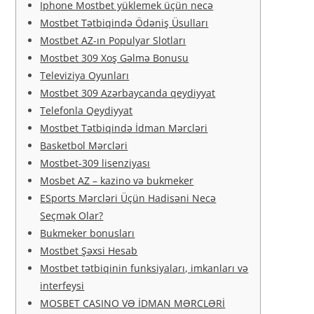
Iphone Mostbet yüklemek üçün necə
Mostbet Tətbiqində Ödəniş Üsulları
Mostbet AZ-ın Populyar Slotları
Mostbet 309 Xoş Gəlmə Bonusu
Televiziya Oyunları
Mostbet 309 Azərbaycanda qeydiyyat
Telefonla Qeydiyyat
Mostbet Tətbiqində İdman Mərcləri
Basketbol Mərcləri
Mostbet-309 lisenziyası
Mosbet AZ – kazino və bukmeker
ESports Mərcləri Üçün Hadisəni Necə
Seçmək Olar?
Bukmeker bonusları
Mostbet Şəxsi Hesab
Mostbet tətbiqinin funksiyaları, imkanları və
interfeysi
MOSBET CASINO VƏ İDMAN MƏRCLƏRİ