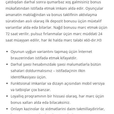
çatdıqdan dərhal sonra qumarbaz xoş gəlmisiniz bonus
mükafatından istifadə etmək imkanı əldə edir. Oyunçular
əmanətin məbləğindən və bonus təklifinin aktivləşmə
sürətindən asılı olaraq ilk depozit bonusu üçün müxtəlif
variantlar əldə edə bilərlər. Nağd bonusu mərc etmək üçün
72 saat verilir, pulsuz fırlanmalar üçün mərc müddəti 24
saat müəyyən edilir, hər iki halda mərc tələbi x60-dır.H3
Oyunun uyğun variantını tapmaq üçün İnternet
brauzerindən istifadə etmək kifayətdir.
Dərhal şəxsi hesabınızdakı şəxsi məlumatlarla bütün
sahələri doldurmalısınız – istifadəçinin ilkin
identifikasiyası üçün.
Funktsional imkanlar və dizayn açısından mobil versiya
və tətbiqlər çox bənzər.
Loyallıq proqramının bir hissəsi olaraq, hər mərc üçün
bonus xalları əldə edə biləcəksiniz.
Onlayn kazinolar öz xidmətlərini daim təkmilləşdirirlər,