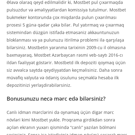
Əlavə olaraq qeyd edilməlidir ki, Mostbet pul çıxarmaqda
pulsuzdur və əməliyyatlardan komissiya tutulmur. Mostbet
bukmeker kontorunda çox miqdarda pulun çıxarılması
prosesi 5 günə qədər çəkə bilər. Pul yatırmaq və çıxarmaq
sistemindən düzgün istifadə etməsəniz akkauntunuzun
bloklanması və ya pulunuzu itirilmə problemi ilə qarşılaşa
bilərsiniz. Mostbetin yaranma tarixinin 2009-cu il olmasına
baxmayaraq, Mostbet Azərbaycan rəsmi veb-saytı 2016-cı
ildən fəaliyyət göstərir. Mostbetd ilk depoziti qoymaq üçün
siz əvvəlcə saytda qeydiyyatdan keçməlisiniz. Daha sonra
müvafiq valyuta və ödəniş üsulunu seçməklə hesaba ilk
depozitinizi yerləşdirəbilərsiniz.
Bonusunuzu necə mərc edə bilərsiniz?
Canlı idman mərclərini də oynamaq üçün digər mərc
növləri kimi Mostbet yukle. Proqrama girdikdən sonra
açılan ekranın yuxarı qismində “canlı” yazılan bölməni
seçirsiniz. Sonra isə istədiyiniz idman növünü seçərək mərc