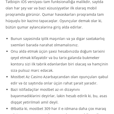
Tətbiqin iOS versiyası tam funksionallığa malikdir, saytda
olan hər şey var və bəzi xüsusiyyətlər ilk olaraq mobil
proqramda görünür. Qumar həvəskarları proqramda tam
hüquqlu bir kazino tapacaqlar. Oyunçular demək olar ki,
bütün qumar əyləncələrinə giriş əldə edirlər.
Bunun sayəsində iplik maşınları və ya digər saxtakarlıq
sxemləri barədə narahat olmamalısınız.
Onu əldə etmək üçün şəxsi hesabınızda doğum tarixini
qeyd etmək kifayətdir və bu tarix gələndə bukmeker
kontoru sizi ilk təbrik edənlərdən biri olacaq və həmçinin
sizə pulsuz mərc edəcək.
Mostbet Az Casino Azərbaycandan olan oyunçuları qəbul
edir və öz saytında onlar üçün rahat şərait yaradır.
Bəzi istifadəçilər mostbet az-ın dizaynını
bəyənmədiklərini deyirlər, lakin hesab edirik ki, bu, əsas
diqqət yetirilməli amil deyil.
Əlbəttə ki, mostbet 309 hər il e-idmana daha çox maraq