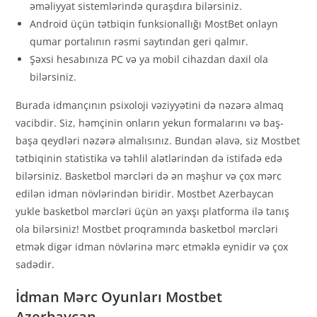
əməliyyat sistemlərində quraşdıra bilərsiniz.
Android üçün tətbiqin funksionallığı MostBet onlayn
qumar portalının rəsmi saytından geri qalmır.
Şəxsi hesabınıza PC və ya mobil cihazdan daxil ola
bilərsiniz.
Burada idmançının psixoloji vəziyyətini də nəzərə almaq
vacibdir. Siz, həmçinin onların yekun formalarını və baş-
başa qeydləri nəzərə almalısınız. Bundan əlavə, siz Mostbet
tətbiqinin statistika və təhlil alətlərindən də istifadə edə
bilərsiniz. Basketbol mərcləri də ən məşhur və çox mərc
edilən idman növlərindən biridir. Mostbet Azerbaycan
yukle basketbol mərcləri üçün ən yaxşı platforma ilə tanış
ola bilərsiniz! Mostbet proqramında basketbol mərcləri
etmək digər idman növlərinə mərc etməklə eynidir və çox
sadədir.
İdman Mərc Oyunları Mostbet
Azerbaycan