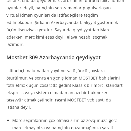
Üstəlik, onu da qeyd etmək zəruridir ki, burada təkcə idman
oyunları deyil, həmçinin son zamanlar populyarlaşan
virtual idman oyunları da istifadəçilərə təqdim
edilməkdədir. Şirkətin Azerbaycanda fəaliyyət göstərmək
üçün lisenziyası yoxdur. Saytında qeydiyyatdan Mərc
edərkən, mərc kimi əsas deyil, əlavə hesabı seçmək
lazımdır.
Mostbet 309 Azərbaycanda qeydiyyat
İstifadəçi məlumatları yayılmır və üçüncü şəxslərə
ötürülmür. Və sonra ən geniş idman MOSTBET bahislərini
fəth etmək üçün cəsarətlə gedin! Klassik bir mərc, standart
ekspress və ya sistem olmadan ən azı bir bukmeker
təsəvvür etmək çətindir, rəsmi MOSTBET veb saytı da
istisna deyil.
Mərc seçimlərinin çox olması sizin öz zövqünüzə görə
mərc etməyinizə və həmçinin qazanmağınıza şərait