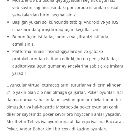
Mostbet-də bu üsulla qeydiyyatdan keçmək üçün siz
veb-saytın sağ hissəsindəki pəncərədə istənilən sosial
şəbəkələrdən birini seçməlisiniz.
Başlığın yuxarı sol küncündə tətbiqi Android və ya İOS
cihazlarında quraşdırmaq üçün keçidlər var.
Bunun üçün istifadəçi adınızı və şifrənizi istifadə
etməlisiniz.
Platforma müasir texnologiyalardan və şəbəkə
protokollarından istifadə edir ki, bu da geniş istifadəçi
auditoriyası üçün qumar əyləncələrinə sabit çıxış imkanı
yaradır.
Oyunçular virtual oturacaqlarını tuturlar və dilerin əlindən
21-ə yaxın olan ələ nail olmağa çalışırlar. Poker oyunları hər
daima qumar sahəsində ən sevilən qumar növlərindən biri
olmuşdur və hal-hazırda Mostbet-də poker oyunları canlı
dilerlər sayəsində poker sevərlərə həyəcanlı anlar yaşadır.
Mostbetin Televiziya oyunlarına alt kateqoriyasına Baccarat,
Poker, Andar Bahar kimi bir çox adi kazino oyunları,