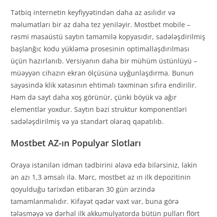
Tətbiq internetin keyfiyyətindən daha az asılıdır və
məlumatları bir az daha tez yeniləyir. Mostbet mobile –
rəsmi masaüstü saytın tamamilə kopyasıdır, sadələşdirilmiş
başlanğıc kodu yükləmə prosesinin optimallaşdırılması
üçün hazırlanıb. Versiyanın daha bir mühüm üstünlüyü –
müəyyən cihazın ekran ölçüsünə uyğunlaşdırma. Bunun
sayəsində klik xətasının ehtimalı təxminən sıfıra endirilir.
Həm də sayt daha xoş görünür, çünki böyük və ağır
elementlər yoxdur. Saytın bəzi struktur komponentləri
sadələşdirilmiş və ya standart olaraq qapatılıb.
Mostbet AZ-ın Populyar Slotları
Oraya istənilən idman tədbirini əlavə edə bilərsiniz, lakin
ən azı 1,3 əmsalı ilə. Mərc, mostbet az ın ilk depozitinin
qoyulduğu tarixdən etibarən 30 gün ərzində
tamamlanmalıdır. Kifayət qədər vaxt var, buna görə
tələsməyə və dərhal ilk akkumulyatorda bütün pulları flört