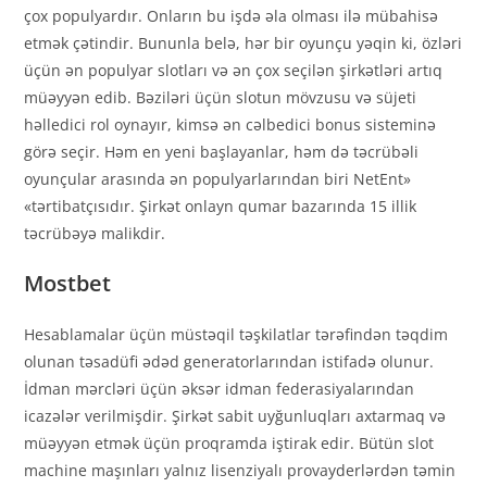
çox populyardır. Onların bu işdə əla olması ilə mübahisə
etmək çətindir. Bununla belə, hər bir oyunçu yəqin ki, özləri
üçün ən populyar slotları və ən çox seçilən şirkətləri artıq
müəyyən edib. Bəziləri üçün slotun mövzusu və süjeti
həlledici rol oynayır, kimsə ən cəlbedici bonus sisteminə
görə seçir. Həm en yeni başlayanlar, həm də təcrübəli
oyunçular arasında ən populyarlarından biri NetEnt»
«tərtibatçısıdır. Şirkət onlayn qumar bazarında 15 illik
təcrübəyə malikdir.
Mostbet
Hesablamalar üçün müstəqil təşkilatlar tərəfindən təqdim
olunan təsadüfi ədəd generatorlarından istifadə olunur.
İdman mərcləri üçün əksər idman federasiyalarından
icazələr verilmişdir. Şirkət sabit uyğunluqları axtarmaq və
müəyyən etmək üçün proqramda iştirak edir. Bütün slot
machine maşınları yalnız lisenziyalı provayderlərdən təmin