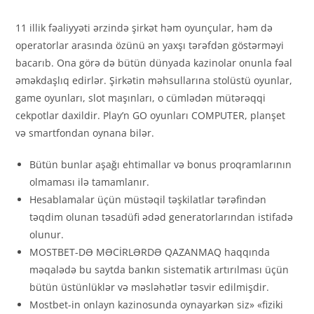
11 illik fəaliyyəti ərzində şirkət həm oyunçular, həm də
operatorlar arasında özünü ən yaxşı tərəfdən göstərməyi
bacarıb. Ona görə də bütün dünyada kazinolar onunla fəal
əməkdaşlıq edirlər. Şirkətin məhsullarına stolüstü oyunlar,
game oyunları, slot maşınları, o cümlədən mütərəqqi
cekpotlar daxildir. Play’n GO oyunları COMPUTER, planşet
və smartfondan oynana bilər.
Bütün bunlar aşağı ehtimallar və bonus proqramlarının
olmaması ilə tamamlanır.
Hesablamalar üçün müstəqil təşkilatlar tərəfindən
təqdim olunan təsadüfi ədəd generatorlarından istifadə
olunur.
MOSTBET-DƏ MƏCİRLƏRDƏ QAZANMAQ haqqında
məqalədə bu saytda bankın sistematik artırılması üçün
bütün üstünlüklər və məsləhətlər təsvir edilmişdir.
Mostbet-in onlayn kazinosunda oynayarkən siz» «fiziki