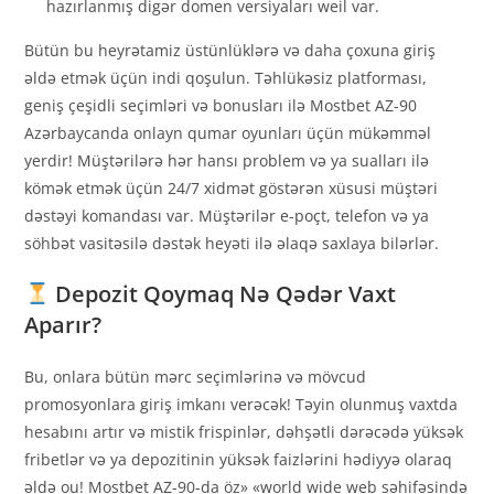
hazırlanmış digər domen versiyaları weil var.
Bütün bu heyrətamiz üstünlüklərə və daha çoxuna giriş
əldə etmək üçün indi qoşulun. Təhlükəsiz platforması,
geniş çeşidli seçimləri və bonusları ilə Mostbet AZ-90
Azərbaycanda onlayn qumar oyunları üçün mükəmməl
yerdir! Müştərilərə hər hansı problem və ya sualları ilə
kömək etmək üçün 24/7 xidmət göstərən xüsusi müştəri
dəstəyi komandası var. Müştərilər e-poçt, telefon və ya
söhbət vasitəsilə dəstək heyəti ilə əlaqə saxlaya bilərlər.
Depozit Qoymaq Nə Qədər Vaxt
Aparır?
Bu, onlara bütün mərc seçimlərinə və mövcud
promosyonlara giriş imkanı verəcək! Təyin olunmuş vaxtda
hesabını artır və mistik frispinlər, dəhşətli dərəcədə yüksək
fribetlər və ya depozitinin yüksək faizlərini hədiyyə olaraq
əldə ou! Mostbet AZ-90-da öz» «world wide web səhifəsində