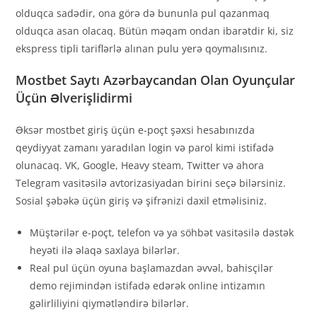
olduqca sadədir, ona görə də bununla pul qazanmaq
olduqca asan olacaq. Bütün məqam ondan ibarətdir ki, siz
ekspress tipli tariflərlə alınan pulu yerə qoymalısınız.
Mostbet Saytı Azərbaycandan Olan Oyunçular
Üçün Əlverişlidirmi
Əksər mostbet giriş üçün e-poçt şəxsi hesabınızda
qeydiyyat zamanı yaradılan login və parol kimi istifadə
olunacaq. VK, Google, Heavy steam, Twitter və ahora
Telegram vasitəsilə avtorizasiyadan birini seçə bilərsiniz.
Sosial şəbəkə üçün giriş və şifrənizi daxil etməlisiniz.
Müştərilər e-poçt, telefon və ya söhbət vasitəsilə dəstək
heyəti ilə əlaqə saxlaya bilərlər.
Real pul üçün oyuna başlamazdan əvvəl, bahisçilər
demo rejimindən istifadə edərək online intizamın
gəlirliliyini qiymətləndirə bilərlər.