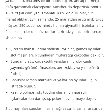
ya daha arizona əmsallı bir hadisə üçün, ancaq bir neçə
dəfə qazanmalı olacaqsınız. Mostbet-də depozitsiz bonus
100% təşkil edir, yəni əmanəti 260% doldurublar, 525
manat alıblar. Eyni zamanda, 25 manatdan artıq məbləğdə
müştəri 250 ədəd həcmində həmin qiymətli frispinləri alır.
Pulsuz mərclər də mövcuddur, lakin siz yalnız birini seçə»
«bilərsiniz.
Şirkətin məhsullarına stolüstü oyunlar, games oyunları,
slot maşınları, o cümlədən mütərəqqi cekpotlar daxildir.
Bundan əlavə, çox ekzotik yarışlara mərclər canlı
yayımda görünür (məsələn, aeroxokkey və ya stolüstü
futbol).
Bonuslar idman mərcləri və ya kazino oyunları üçün
istifadə olunur.
Kazino bölməsində təqdim olunan ən maraqlı
əyləncələrdən danışsaq, pokeri qeyd etməyə dəyər.
Slot maşınları şanslarını sınamağı sevən insanlar arasında