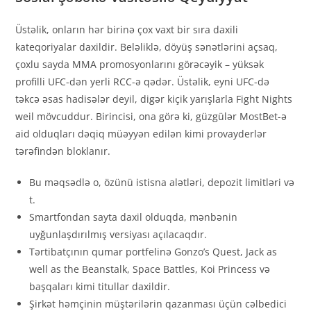
Üstəlik, onların hər birinə çox vaxt bir sıra daxili
kateqoriyalar daxildir. Beləliklə, döyüş sənətlərini açsaq,
çoxlu sayda MMA promosyonlarını görəcəyik – yüksək
profilli UFC-dən yerli RCC-ə qədər. Üstəlik, eyni UFC-də
təkcə əsas hadisələr deyil, digər kiçik yarışlarla Fight Nights
weil mövcuddur. Birincisi, ona görə ki, güzgülər MostBet-ə
aid olduqları dəqiq müəyyən edilən kimi provayderlər
tərəfindən bloklanır.
Bu məqsədlə o, özünü istisna alətləri, depozit limitləri və
t.
Smartfondan sayta daxil olduqda, mənbənin
uyğunlaşdırılmış versiyası açılacaqdır.
Tərtibatçının qumar portfelinə Gonzo’s Quest, Jack as
well as the Beanstalk, Space Battles, Koi Princess və
başqaları kimi titullar daxildir.
Şirkət həmçinin müştərilərin qazanması üçün cəlbedici