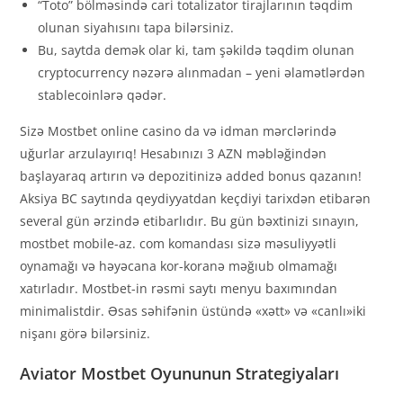
“Toto” bölməsində cari totalizator tirajlarının təqdim
olunan siyahısını tapa bilərsiniz.
Bu, saytda demək olar ki, tam şəkildə təqdim olunan
cryptocurrency nəzərə alınmadan – yeni əlamətlərdən
stablecoinlərə qədər.
Sizə Mostbet online casino da və idman mərclərində
uğurlar arzulayırıq! Hesabınızı 3 AZN məbləğindən
başlayaraq artırın və depozitinizə added bonus qazanın!
Aksiya BC saytında qeydiyyatdan keçdiyi tarixdən etibarən
several gün ərzində etibarlıdır. Bu gün bəxtinizi sınayın,
mostbet mobile-az. com komandası sizə məsuliyyətli
oynamağı və həyəcana kor-koranə məğıub olmamağı
xatırladır. Mostbet-in rəsmi saytı menyu baxımından
minimalistdir. Əsas səhifənin üstündə «xətt» və «canlı»iki
nişanı görə bilərsiniz.
Aviator Mostbet Oyununun Strategiyaları