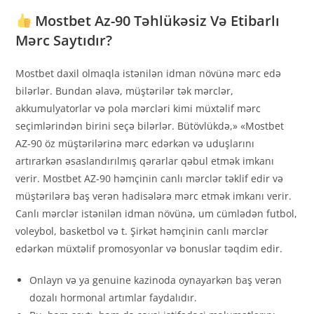
Mostbet Az-90 Təhlükəsiz Və Etibarlı
Mərc Saytıdır?
Mostbet daxil olmaqla istənilən idman növünə mərc edə
bilərlər. Bundan əlavə, müştərilər tək mərclər,
akkumulyatorlar və pola mərcləri kimi müxtəlif mərc
seçimlərindən birini seçə bilərlər. Bütövlükdə,» «Mostbet
AZ-90 öz müştərilərinə mərc edərkən və uduşlarını
artırarkən əsaslandırılmış qərarlar qəbul etmək imkanı
verir. Mostbet AZ-90 həmçinin canlı mərclər təklif edir və
müştərilərə baş verən hadisələrə mərc etmək imkanı verir.
Canlı mərclər istənilən idman növünə, um cümlədən futbol,
voleybol, basketbol və t. Şirkət həmçinin canlı mərclər
edərkən müxtəlif promosyonlar və bonuslar təqdim edir.
Onlayn və ya genuine kazinoda oynayarkən baş verən
dozalı hormonal artımlar faydalıdır.