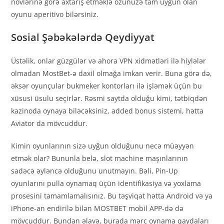
növlərinə görə axtarış etməklə özünüzə tam uyğun olan
oyunu aperitivo bilərsiniz.
Sosial Şəbəkələrdə Qeydiyyat
Üstəlik, onlar güzgülər və ahora VPN xidmətləri ilə hiylələr
olmadan MostBet-ə daxil olmağa imkan verir. Buna görə də,
əksər oyunçular bukmeker kontorları ilə işləmək üçün bu
xüsusi üsulu seçirlər. Rəsmi saytda olduğu kimi, tətbiqdən
kazinoda oynaya biləcəksiniz, added bonus sistemi, hətta
Aviator da mövcuddur.
Kimin oyunlarının sizə uyğun olduğunu necə müəyyən
etmək olar? Bununla belə, slot machine maşınlarının
sadəcə əyləncə olduğunu unutmayın. Bəli, Pin-Up
oyunlarını pulla oynamaq üçün identifikasiya və yoxlama
prosesini tamamlamalısınız. Bu təşviqat hətta Android və ya
iPhone-an endirilə bilən MOSTBET mobil APP-də də
mövcuddur. Bundan əlavə, burada mərc oynama qaydaları