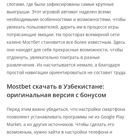
слотами, где были зафиксированы самые крупные
выигрыши. Этот игровой автомат наделен всеми
необходимыми особенностями и возможностями, чтобы
увлекать пользователей, дарить им в процессе игры
потрясающие эмоции. На просторах всемирной сети
казино Мостбет становится все более известным. Здесь
они находят для себя прекрасные возможности, чтобы
отдохнуть, увлекательно поиграть в разные
развлечения. Их насчитывается немало, а благодаря
простой навигации ориентироваться не составит труда.
Mostbet скачать в Узбекистане:
оригинальная версия с бонусом
Перед этим важно убедиться, что настройки смартфона
позволяют устанавливать программы не из Google Play
Market, а из других источников. Чтобы сделать это
возможным, нужно зайти в настройки телефона и