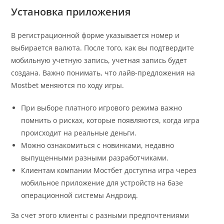
Установка приложения
В регистрационной форме указывается номер и
выбирается валюта. После того, как вы подтвердите
мобильную учетную запись, учетная запись будет
создана. Важно понимать, что лайв-предложения на
Mostbet меняются по ходу игры.
При выборе платного игрового режима важно
помнить о рисках, которые появляются, когда игра
происходит на реальные деньги.
Можно ознакомиться с новинками, недавно
выпущенными разными разработчиками.
Клиентам компании Мостбет доступна игра через
мобильное приложение для устройств на базе
операционной системы Андроид.
За счет этого клиенты с разными предпочтениями