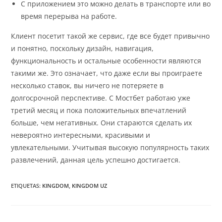
С приложением это можно делать в транспорте или во
время перерыва на работе.
Клиент посетит такой же сервис, где все будет привычно
и понятно, поскольку дизайн, навигация,
функциональность и остальные особенности являются
такими же. Это означает, что даже если вы проиграете
несколько ставок, вы ничего не потеряете в
долгосрочной перспективе. С Мостбет работаю уже
третий месяц и пока положительных впечатлений
больше, чем негативных. Они стараются сделать их
невероятно интересными, красивыми и
увлекательными. Учитывая высокую популярность таких
развлечений, данная цель успешно достигается.
ETIQUETAS
:
KINGDOM
,
KINGDOM UZ