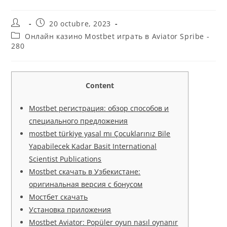
20 octubre, 2023
Онлайн казино Mostbet играть в Aviator Spribe -
280
Content
Mostbet регистрация: обзор способов и
специального предложения
mostbet türkiye yasal mı Çocuklarınız Bile
Yapabilecek Kadar Basit International
Scientist Publications
Mostbet скачать в Узбекистане:
оригинальная версия с бонусом
Мостбет скачать
Установка приложения
Mostbet Aviator: Popüler oyun nasıl oynanır