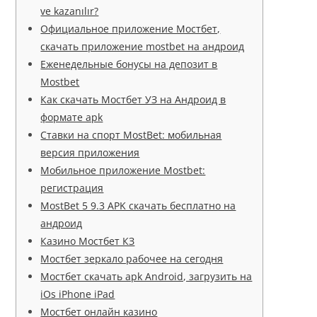
ve kazanılır?
Официальное приложение Мостбет,
скачать приложение mostbet на андроид
Еженедельные бонусы на депозит в
Mostbet
Как скачать Мостбет УЗ на Андроид в
формате apk
Ставки на спорт MostBet: мобильная
версия приложения
Мобильное приложение Mostbet:
регистрация
MostBet 5 9.3 APK скачать бесплатно на
андроид
Казино Мостбет КЗ
Мостбет зеркало рабочее на сегодня
Мостбет скачать apk Android, загрузить на
iOs iPhone iPad
Мостбет онлайн казино