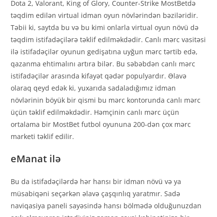
Dota 2, Valorant, King of Glory, Counter-Strike MostBetdə
təqdim edilən virtual idman oyun növlərindən bəziləridir.
Təbii ki, saytda bu və bu kimi onlarla virtual oyun növü də
təqdim istifadəçilərə təklif edilməkdədir. Canlı mərc vasitəsi
ilə istifadəçilər oyunun gedişatına uyğun mərc tərtib edə,
qazanma ehtimalını artıra bilər. Bu səbəbdən canlı mərc
istifadəçilər arasında kifayət qədər populyardır. Əlavə
olaraq qeyd edək ki, yuxarıda sadaladığımız idman
növlərinin böyük bir qismi bu mərc kontorunda canlı mərc
üçün təklif edilməkdədir. Həmçinin canlı mərc üçün
ortalama bir MostBet futbol oyununa 200-dən çox mərc
marketi təklif edilir.
eManat ilə
Bu da istifadəçilərdə hər hansı bir idman növü və ya
müsabiqəni seçərkən əlavə çaşqınlıq yaratmır. Sadə
naviqasiya paneli sayəsində hansı bölmədə olduğunuzdan