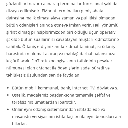
gözləntiləri nəzərə alınaraq terminallar funksional şəkildə
dizayn edilmişdir. EManat terminalları geniş əhatə
dairəsinə malik olması əlavə zaman və pul itkisi olmadan
bütün ödənişləri anında etməyə imkan verir. Həll yönümlü
şirkət olmaq prinsiplərimizdən biri olduğu üçün operativ
şəkildə bütün suallarınızı cavablayan müştəri xidmətlərinə
sahibik. Ödəniş etdiyiniz anda xidmət təminatçısı ödəniş
barəsində məlumat alacaq və məbləğ dərhal balansınıza
köçürüləcək. FinTex texnologiyasının tətbiqinin peşəkar
nümunəsi olan eManat ilə ödənişlərin sadə, sürətli və
təhlükəsiz üsulundan sən də faydalan!
Bütün mobil, kommunal, bank, internet, TV, dövlət və s.
Üstəlik, məqaləmiz başdan-sona tamamilə şəffaf və
tərəfsiz məlumatlardan ibarətdir.
Onlar eyni ödəniş sistemlərindən istifadə edə və
masaüstü versiyasının istifadəçiləri ilə eyni bonusları ala
bilərlər.