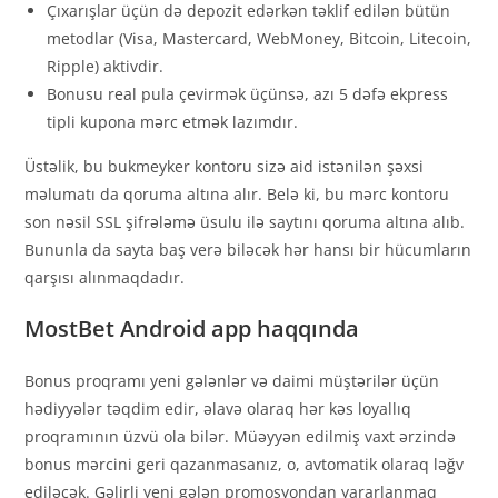
Çıxarışlar üçün də depozit edərkən təklif edilən bütün
metodlar (Visa, Mastercard, WebMoney, Bitcoin, Litecoin,
Ripple) aktivdir.
Bonusu real pula çevirmək üçünsə, azı 5 dəfə ekpress
tipli kupona mərc etmək lazımdır.
Üstəlik, bu bukmeyker kontoru sizə aid istənilən şəxsi
məlumatı da qoruma altına alır. Belə ki, bu mərc kontoru
son nəsil SSL şifrələmə üsulu ilə saytını qoruma altına alıb.
Bununla da sayta baş verə biləcək hər hansı bir hücumların
qarşısı alınmaqdadır.
MostBet Android app haqqında
Bonus proqramı yeni gələnlər və daimi müştərilər üçün
hədiyyələr təqdim edir, əlavə olaraq hər kəs loyallıq
proqramının üzvü ola bilər. Müəyyən edilmiş vaxt ərzində
bonus mərcini geri qazanmasanız, o, avtomatik olaraq ləğv
ediləcək. Gəlirli yeni gələn promosyondan yararlanmaq