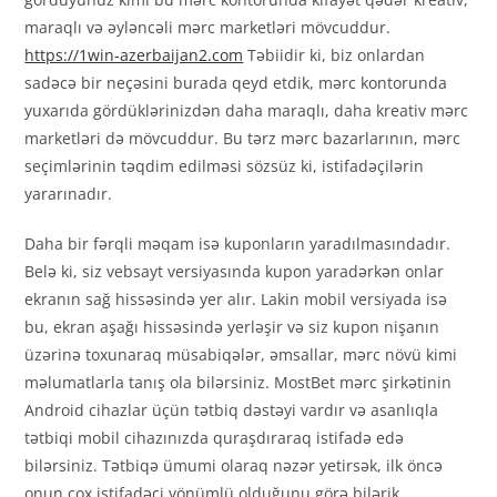
maraqlı və əyləncəli mərc marketləri mövcuddur.
https://1win-azerbaijan2.com
Təbiidir ki, biz onlardan
sadəcə bir neçəsini burada qeyd etdik, mərc kontorunda
yuxarıda gördüklərinizdən daha maraqlı, daha kreativ mərc
marketləri də mövcuddur. Bu tərz mərc bazarlarının, mərc
seçimlərinin təqdim edilməsi sözsüz ki, istifadəçilərin
yararınadır.
Daha bir fərqli məqam isə kuponların yaradılmasındadır.
Belə ki, siz vebsayt versiyasında kupon yaradərkən onlar
ekranın sağ hissəsində yer alır. Lakin mobil versiyada isə
bu, ekran aşağı hissəsində yerləşir və siz kupon nişanın
üzərinə toxunaraq müsabiqələr, əmsallar, mərc növü kimi
məlumatlarla tanış ola bilərsiniz. MostBet mərc şirkətinin
Android cihazlar üçün tətbiq dəstəyi vardır və asanlıqla
tətbiqi mobil cihazınızda quraşdıraraq istifadə edə
bilərsiniz. Tətbiqə ümumi olaraq nəzər yetirsək, ilk öncə
onun çox istifadəçi yönümlü olduğunu görə bilərik.