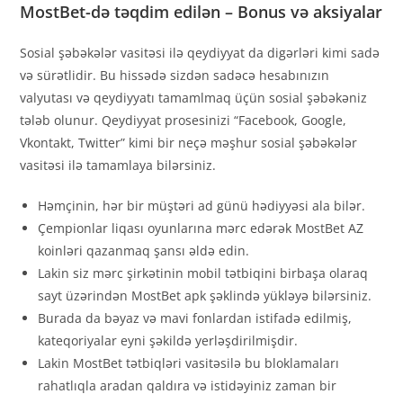
MostBet-də təqdim edilən – Bonus və aksiyalar
Sosial şəbəkələr vasitəsi ilə qeydiyyat da digərləri kimi sadə
və sürətlidir. Bu hissədə sizdən sadəcə hesabınızın
valyutası və qeydiyyatı tamamlmaq üçün sosial şəbəkəniz
tələb olunur. Qeydiyyat prosesinizi “Facebook, Google,
Vkontakt, Twitter” kimi bir neçə məşhur sosial şəbəkələr
vasitəsi ilə tamamlaya bilərsiniz.
Həmçinin, hər bir müştəri ad günü hədiyyəsi ala bilər.
Çempionlar liqası oyunlarına mərc edərək MostBet AZ
koinləri qazanmaq şansı əldə edin.
Lakin siz mərc şirkətinin mobil tətbiqini birbaşa olaraq
sayt üzərindən MostBet apk şəklində yükləyə bilərsiniz.
Burada da bəyaz və mavi fonlardan istifadə edilmiş,
kateqoriyalar eyni şəkildə yerləşdirilmişdir.
Lakin MostBet tətbiqləri vasitəsilə bu bloklamaları
rahatlıqla aradan qaldıra və istidəyiniz zaman bir