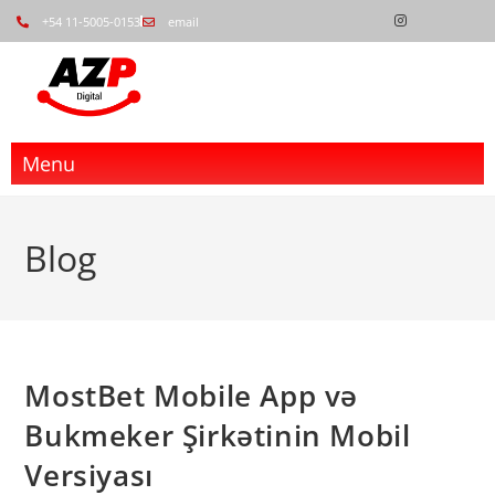
+54 11-5005-0153
email
Menu
Blog
MostBet Mobile App və
Bukmeker Şirkətinin Mobil
Versiyası