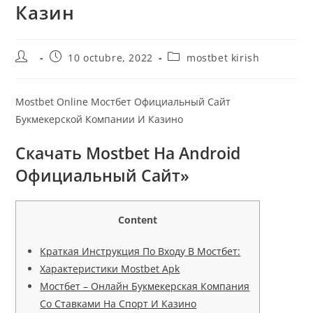
Казин
10 octubre, 2022
mostbet kirish
Mostbet Online Мостбет Официальный Сайт
Букмекерской Компании И Казино
Скачать Mostbet На Android
Официальный Сайт»
Content
Краткая Инструкция По Входу В Мостбет:
Характеристики Mostbet Apk
Мостбет – Онлайн Букмекерская Компания
Со Ставками На Спорт И Казино