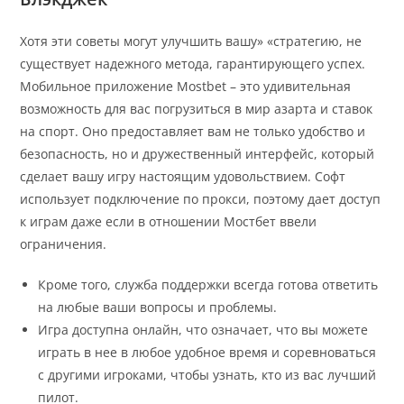
Хотя эти советы могут улучшить вашу» «стратегию, не
существует надежного метода, гарантирующего успех.
Мобильное приложение Mostbet – это удивительная
возможность для вас погрузиться в мир азарта и ставок
на спорт. Оно предоставляет вам не только удобство и
безопасность, но и дружественный интерфейс, который
сделает вашу игру настоящим удовольствием. Софт
использует подключение по прокси, поэтому дает доступ
к играм даже если в отношении Мостбет ввели
ограничения.
Кроме того, служба поддержки всегда готова ответить
на любые ваши вопросы и проблемы.
Игра доступна онлайн, что означает, что вы можете
играть в нее в любое удобное время и соревноваться
с другими игроками, чтобы узнать, кто из вас лучший
пилот.