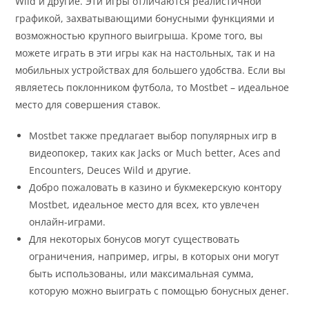
Wild и другие. Эти игры отличаются реалистичной
графикой, захватывающими бонусными функциями и
возможностью крупного выигрыша. Кроме того, вы
можете играть в эти игры как на настольных, так и на
мобильных устройствах для большего удобства. Если вы
являетесь поклонником футбола, то Mostbet – идеальное
место для совершения ставок.
Mostbet также предлагает выбор популярных игр в
видеопокер, таких как Jacks or Much better, Aces and
Encounters, Deuces Wild и другие.
Добро пожаловать в казино и букмекерскую контору
Mostbet, идеальное место для всех, кто увлечен
онлайн-играми.
Для некоторых бонусов могут существовать
ограничения, например, игры, в которых они могут
быть использованы, или максимальная сумма,
которую можно выиграть с помощью бонусных денег.