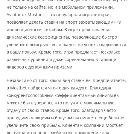
не только на сайте, но и в мобильном приложении.
Aviator от Mostbet – это популярная игра, которая
позволяет делать ставки на спорт захватывающим» «и
инновационным способом. В игре представлены
динамические коэффициенты, позволяющие быстро
увеличить выигрыш, если шансы на успех складываются
в вашу пользу. Кроме того, игра предлагает несколько
различных уровней и даже соревнования в таблице
лидеров с денежными призами.
Независимо от того, какой вид ставок вы предпочитаете,
в Mostbet найдется что-то для каждого. Благодаря
конкурентоспособным коэффициентам» «и линиям вы
можете быть уверены, что получите максимальную
отдачу от своих ставок. Кроме того, благодаря часто
проводимым акциям и бонусам вы сможете еще больше
увеличить свою прибыль. Клиентам компании Мостбет
доступна игра через мобильное приложение для