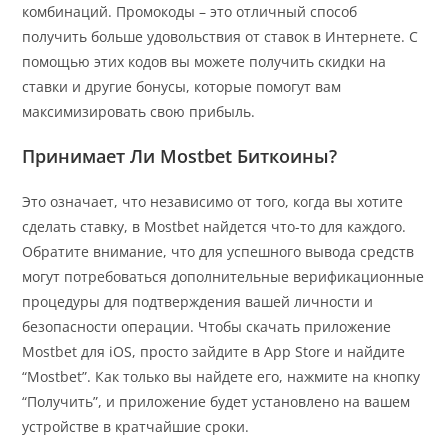
комбинаций. Промокоды – это отличный способ
получить больше удовольствия от ставок в Интернете. С
помощью этих кодов вы можете получить скидки на
ставки и другие бонусы, которые помогут вам
максимизировать свою прибыль.
Принимает Ли Mostbet Биткоины?
Это означает, что независимо от того, когда вы хотите
сделать ставку, в Mostbet найдется что-то для каждого.
Обратите внимание, что для успешного вывода средств
могут потребоваться дополнительные верификационные
процедуры для подтверждения вашей личности и
безопасности операции. Чтобы скачать приложение
Mostbet для iOS, просто зайдите в App Store и найдите
“Mostbet”. Как только вы найдете его, нажмите на кнопку
“Получить”, и приложение будет установлено на вашем
устройстве в кратчайшие сроки.