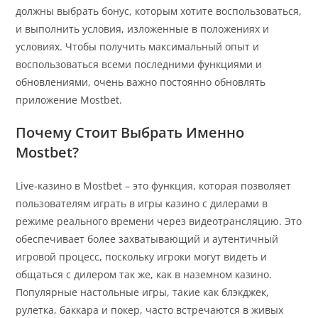
должны выбрать бонус, которым хотите воспользоваться,
и выполнить условия, изложенные в положениях и
условиях. Чтобы получить максимальный опыт и
воспользоваться всеми последними функциями и
обновлениями, очень важно постоянно обновлять
приложение Mostbet.
Почему Стоит Выбрать Именно
Mostbet?
Live-казино в Mostbet – это функция, которая позволяет
пользователям играть в игры казино с дилерами в
режиме реального времени через видеотрансляцию. Это
обеспечивает более захватывающий и аутентичный
игровой процесс, поскольку игроки могут видеть и
общаться с дилером так же, как в наземном казино.
Популярные настольные игры, такие как блэкджек,
рулетка, баккара и покер, часто встречаются в живых