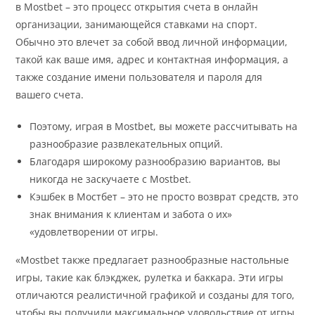
в Mostbet – это процесс открытия счета в онлайн
организации, занимающейся ставками на спорт.
Обычно это влечет за собой ввод личной информации,
такой как ваше имя, адрес и контактная информация, а
также создание имени пользователя и пароля для
вашего счета.
Поэтому, играя в Mostbet, вы можете рассчитывать на
разнообразие развлекательных опций.
Благодаря широкому разнообразию вариантов, вы
никогда не заскучаете с Mostbet.
Кэшбек в Мостбет – это не просто возврат средств, это
знак внимания к клиентам и забота о их»
«удовлетворении от игры.
«Mostbet также предлагает разнообразные настольные
игры, такие как блэкджек, рулетка и баккара. Эти игры
отличаются реалистичной графикой и созданы для того,
чтобы вы получили максимальное удовольствие от игры.