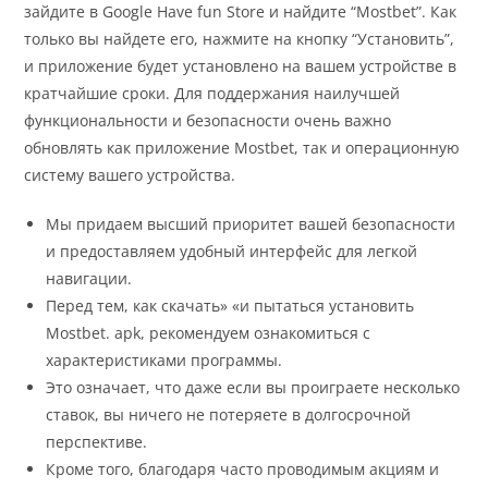
зайдите в Google Have fun Store и найдите “Mostbet”. Как
только вы найдете его, нажмите на кнопку “Установить”,
и приложение будет установлено на вашем устройстве в
кратчайшие сроки. Для поддержания наилучшей
функциональности и безопасности очень важно
обновлять как приложение Mostbet, так и операционную
систему вашего устройства.
Мы придаем высший приоритет вашей безопасности
и предоставляем удобный интерфейс для легкой
навигации.
Перед тем, как скачать» «и пытаться установить
Mostbet. apk, рекомендуем ознакомиться с
характеристиками программы.
Это означает, что даже если вы проиграете несколько
ставок, вы ничего не потеряете в долгосрочной
перспективе.
Кроме того, благодаря часто проводимым акциям и