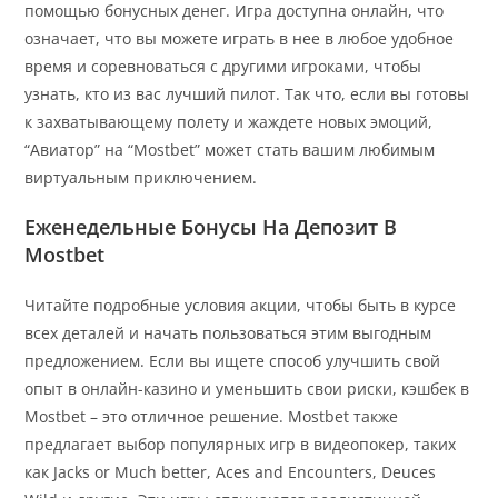
помощью бонусных денег. Игра доступна онлайн, что
означает, что вы можете играть в нее в любое удобное
время и соревноваться с другими игроками, чтобы
узнать, кто из вас лучший пилот. Так что, если вы готовы
к захватывающему полету и жаждете новых эмоций,
“Авиатор” на “Mostbet” может стать вашим любимым
виртуальным приключением.
Еженедельные Бонусы На Депозит В
Mostbet
Читайте подробные условия акции, чтобы быть в курсе
всех деталей и начать пользоваться этим выгодным
предложением. Если вы ищете способ улучшить свой
опыт в онлайн-казино и уменьшить свои риски, кэшбек в
Mostbet – это отличное решение. Mostbet также
предлагает выбор популярных игр в видеопокер, таких
как Jacks or Much better, Aces and Encounters, Deuces