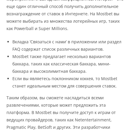
еще один отличный способ получить дополнительное
вознаграждение от ставок в Интернете. На Mostbet вы
можете выбирать из множества лотерейных игр, таких
как Powerball и Super Millions.
Вкладка ‘Связаться с нами’ в приложении или раздел
FAQ содержат список различных вариантов.
Mostbet также предлагает несколько вариантов
баккара, таких как классическая баккара, мини-
баккара и высоколимитная баккара.
Если вы являетесь поклонником хоккея, то Mostbet
станет идеальным местом для совершения ставок.
Таким образом, вы сможете насладиться всеми
развлечениями, которые может предложить эта
платформа. В Mostbet вы получите доступ к играм от
ведущих провайдеров, таких как Netentertainment,
Pragmatic Play, BetSoft и других. Эти разработчики