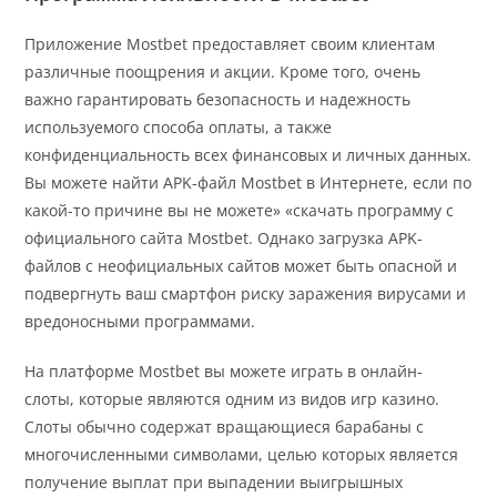
Приложение Mostbet предоставляет своим клиентам
различные поощрения и акции. Кроме того, очень
важно гарантировать безопасность и надежность
используемого способа оплаты, а также
конфиденциальность всех финансовых и личных данных.
Вы можете найти APK-файл Mostbet в Интернете, если по
какой-то причине вы не можете» «скачать программу с
официального сайта Mostbet. Однако загрузка APK-
файлов с неофициальных сайтов может быть опасной и
подвергнуть ваш смартфон риску заражения вирусами и
вредоносными программами.
На платформе Mostbet вы можете играть в онлайн-
слоты, которые являются одним из видов игр казино.
Слоты обычно содержат вращающиеся барабаны с
многочисленными символами, целью которых является
получение выплат при выпадении выигрышных