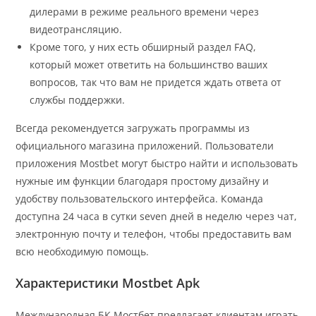
дилерами в режиме реального времени через
видеотрансляцию.
Кроме того, у них есть обширный раздел FAQ,
который может ответить на большинство ваших
вопросов, так что вам не придется ждать ответа от
службы поддержки.
Всегда рекомендуется загружать программы из
официального магазина приложений. Пользователи
приложения Mostbet могут быстро найти и использовать
нужные им функции благодаря простому дизайну и
удобству пользовательского интерфейса. Команда
доступна 24 часа в сутки seven дней в неделю через чат,
электронную почту и телефон, чтобы предоставить вам
всю необходимую помощь.
Характеристики Mostbet Apk
Международная БК Мостбет предлагает клиентам играть