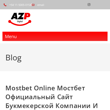
+54 11-5005-0153
email
Menu
Blog
Mostbet Online Мостбет
Официальный Сайт
Букмекерской Компании И