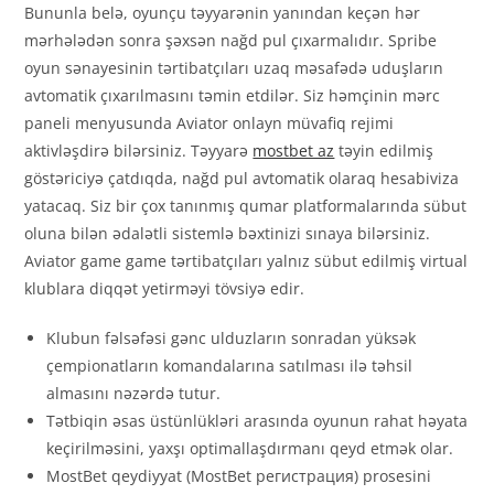
Bununla belə, oyunçu təyyarənin yanından keçən hər
mərhələdən sonra şəxsən nağd pul çıxarmalıdır. Spribe
oyun sənayesinin tərtibatçıları uzaq məsafədə uduşların
avtomatik çıxarılmasını təmin etdilər. Siz həmçinin mərc
paneli menyusunda Aviator onlayn müvafiq rejimi
aktivləşdirə bilərsiniz. Təyyarə
mostbet az
təyin edilmiş
göstəriciyə çatdıqda, nağd pul avtomatik olaraq hesabiviza
yatacaq. Siz bir çox tanınmış qumar platformalarında sübut
oluna bilən ədalətli sistemlə bəxtinizi sınaya bilərsiniz.
Aviator game game tərtibatçıları yalnız sübut edilmiş virtual
klublara diqqət yetirməyi tövsiyə edir.
Klubun fəlsəfəsi gənc ulduzların sonradan yüksək
çempionatların komandalarına satılması ilə təhsil
almasını nəzərdə tutur.
Tətbiqin əsas üstünlükləri arasında oyunun rahat həyata
keçirilməsini, yaxşı optimallaşdırmanı qeyd etmək olar.
MostBet qeydiyyat (MostBet регистрация) prosesini