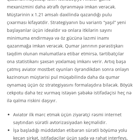
mexanizmini daha ətraflı öyrənməyə imkan verəcək.
Müştərinin x 1.21 əmsalı daxilində qazandığı pulu
çıxarması kifayətdir. Strategiyanın bu variantı “yaşıl” yeni
başlayanlar üçün idealdır və onlara itkilərin sayını
minimuma endirməyə və öz gücünə lazımi inamı
qazanmağa imkan verəcək. Qumar janrının pərəstişkarı
təqdim olunan məlumatlara etibar etmirsə, tərtibatçılar
ona statistikanı şəxsən yoxlamaq imkanı verir. Artıq başa
çatmış aviator mostbet oyunları öyrəndikdən sonra onlayn
kazinonun müştərisi pul müqabilində daha da qumar
oynamaq üçün öz strategiyasını formalaşdıra biləcək. Böyük
cekpotu daha tez vurmaq istəyən şəbəkə istifadəçisi heç nə
ilə qalma riskini daşıyır.
Aviator ilk mərc etmək üçün ziyarətçi rəsmi internet
saytından sürətli avtorizasiyadan keçməlidir.
İşə başladığı müddətdən etibarən sürətli böyümə yolu
keçən şirkət, istifadəçilər üçün sadə və rahat interfeys,