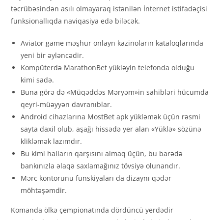
təcrübəsindən asılı olmayaraq istənilən İnternet istifadəçisi
funksionallıqda naviqasiya edə biləcək.
Aviator game məşhur onlayn kazinoların kataloqlarında
yeni bir əyləncədir.
Kompüterdə MarathonBet yükləyin telefonda olduğu
kimi sadə.
Buna görə də «Müqəddəs Məryəm»in sahibləri hücumda
qeyri-müəyyən davranıblar.
Android cihazlarına MostBet apk yükləmək üçün rəsmi
sayta daxil olub, aşağı hissədə yer alan «Yüklə» sözünə
klikləmək lazımdır.
Bu kimi halların qarşısını almaq üçün, bu barədə
bankınızla əlaqə saxlamağınız tövsiyə olunandır.
Mərc kontorunu funskiyaları da dizaynı qədər
möhtəşəmdir.
Komanda ölkə çempionatında dördüncü yerdədir