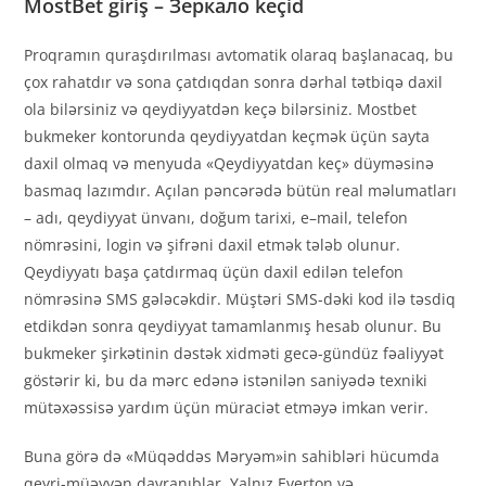
MostBet giriş – Зеркало keçid
Proqramın quraşdırılması avtomatik olaraq başlanacaq, bu
çox rahatdır və sona çatdıqdan sonra dərhal tətbiqə daxil
ola bilərsiniz və qeydiyyatdən keçə bilərsiniz. Mostbet
bukmeker kontorunda qeydiyyatdan keçmək üçün sayta
daxil olmaq və menyuda «Qeydiyyatdan keç» düyməsinə
basmaq lazımdır. Açılan pəncərədə bütün real məlumatları
– adı, qeydiyyat ünvanı, doğum tarixi, e–mail, telefon
nömrəsini, login və şifrəni daxil etmək tələb olunur.
Qeydiyyatı başa çatdırmaq üçün daxil edilən telefon
nömrəsinə SMS gələcəkdir. Müştəri SMS-dəki kod ilə təsdiq
etdikdən sonra qeydiyyat tamamlanmış hesab olunur. Bu
bukmeker şirkətinin dəstək xidməti gecə-gündüz fəaliyyət
göstərir ki, bu da mərc edənə istənilən saniyədə texniki
mütəxəssisə yardım üçün müraciət etməyə imkan verir.
Buna görə də «Müqəddəs Məryəm»in sahibləri hücumda
qeyri-müəyyən davranıblar. Yalnız Everton və