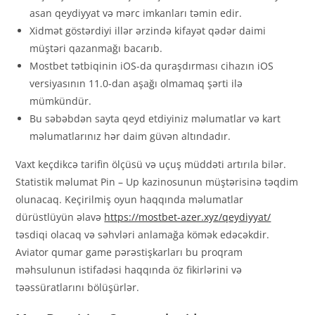
asan qeydiyyat və mərc imkanları təmin edir.
Xidmət göstərdiyi illər ərzində kifayət qədər daimi
müştəri qazanmağı bacarıb.
Mostbet tətbiqinin iOS-da quraşdırması cihazın iOS
versiyasının 11.0-dan aşağı olmamaq şərti ilə
mümkündür.
Bu səbəbdən sayta qeyd etdiyiniz məlumatlar və kart
məlumatlarınız hər daim güvən altındadır.
Vaxt keçdikcə tarifin ölçüsü və uçuş müddəti artırıla bilər.
Statistik məlumat Pin – Up kazinosunun müştərisinə təqdim
olunacaq. Keçirilmiş oyun haqqında məlumatlar
dürüstlüyün əlavə
https://mostbet-azer.xyz/qeydiyyat/
təsdiqi olacaq və səhvləri anlamağa kömək edəcəkdir.
Aviator qumar game pərəstişkarları bu proqram
məhsulunun istifadəsi haqqında öz fikirlərini və
təəssüratlarını bölüşürlər.