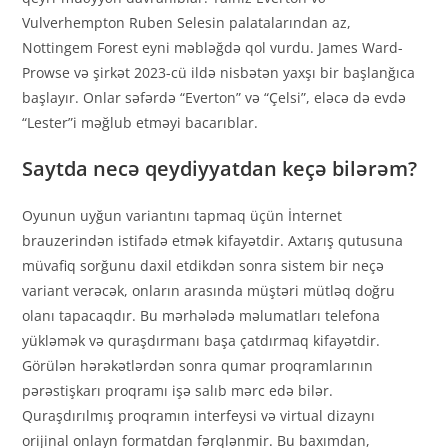
Vulverhempton Ruben Selesin palatalarından az,
Nottingem Forest eyni məbləğdə qol vurdu. James Ward-
Prowse və şirkət 2023-cü ildə nisbətən yaxşı bir başlanğıca
başlayır. Onlar səfərdə “Everton” və “Çelsi”, eləcə də evdə
“Lester”i məğlub etməyi bacarıblar.
Saytda necə qeydiyyatdan keçə bilərəm?
Oyunun uyğun variantını tapmaq üçün İnternet
brauzerindən istifadə etmək kifayətdir. Axtarış qutusuna
müvafiq sorğunu daxil etdikdən sonra sistem bir neçə
variant verəcək, onların arasında müştəri mütləq doğru
olanı tapacaqdır. Bu mərhələdə məlumatları telefona
yükləmək və quraşdırmanı başa çatdırmaq kifayətdir.
Görülən hərəkətlərdən sonra qumar proqramlarının
pərəstişkarı proqramı işə salıb mərc edə bilər.
Quraşdırılmış proqramın interfeysi və virtual dizaynı
orijinal onlayn formatdan fərqlənmir. Bu baxımdan,