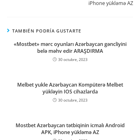
iPhone yükləmə AZ
TAMBIÉN PODRÍA GUSTARTE
«Mostbet» mərc oyunları Azərbaycan gəncliyini
belə məhv edir ARAŞDIRMA
30 octubre, 2023
Melbet yukle Azərbaycan Kompüterə Melbet
yükləyin IOS cihazlarda
30 octubre, 2023
Mostbet Azərbaycan tətbiqinin icmalı Android
APK, iPhone yükləmə AZ