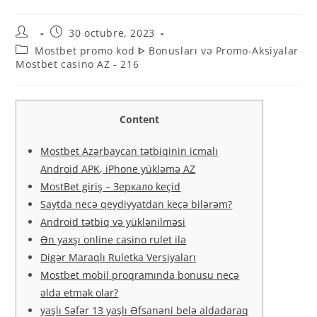
30 octubre, 2023
Mostbet promo kod ᐈ Bonusları və Promo-Aksiyalar
Mostbet casino AZ - 216
Content
Mostbet Azərbaycan tətbiqinin icmalı
Android APK, iPhone yükləmə AZ
MostBet giriş – Зеркало keçid
Saytda necə qeydiyyatdan keçə bilərəm?
Android tətbiq və yüklənilməsi
Ən yaxşı online casino rulet ilə
Digər Maraqlı Ruletka Versiyaları
Mostbet mobil proqramında bonusu necə
əldə etmək olar?
yaşlı Səfər 13 yaşlı Əfsanəni belə aldadaraq