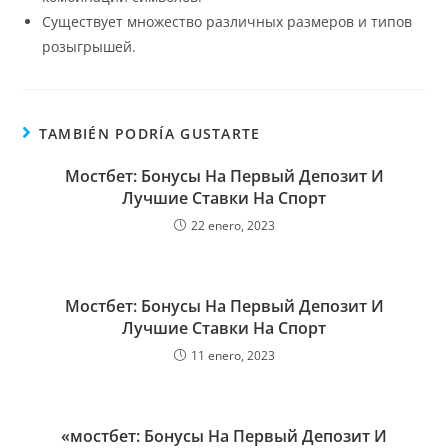
Существует множество различных размеров и типов
розыгрышей.
TAMBIÉN PODRÍA GUSTARTE
Мостбет: Бонусы На Первый Депозит И
Лучшие Ставки На Спорт
22 enero, 2023
Мостбет: Бонусы На Первый Депозит И
Лучшие Ставки На Спорт
11 enero, 2023
«мостбет: Бонусы На Первый Депозит И