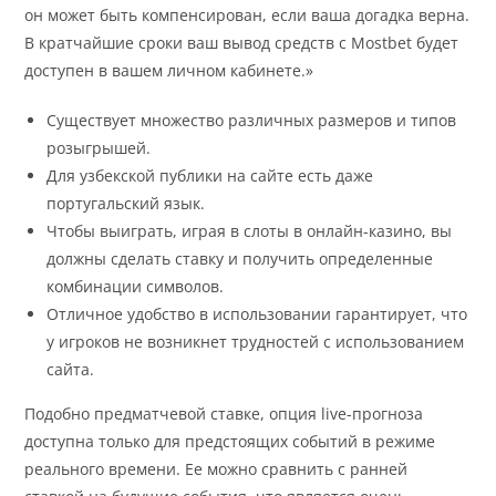
он может быть компенсирован, если ваша догадка верна.
В кратчайшие сроки ваш вывод средств с Mostbet будет
доступен в вашем личном кабинете.»
Существует множество различных размеров и типов
розыгрышей.
Для узбекской публики на сайте есть даже
португальский язык.
Чтобы выиграть, играя в слоты в онлайн-казино, вы
должны сделать ставку и получить определенные
комбинации символов.
Отличное удобство в использовании гарантирует, что
у игроков не возникнет трудностей с использованием
сайта.
Подобно предматчевой ставке, опция live-прогноза
доступна только для предстоящих событий в режиме
реального времени. Ее можно сравнить с ранней