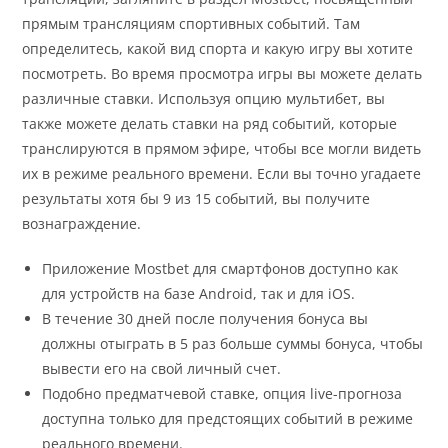
прямым трансляциям спортивных событий. Там
определитесь, какой вид спорта и какую игру вы хотите
посмотреть. Во время просмотра игры вы можете делать
различные ставки. Используя опцию мультибет, вы
также можете делать ставки на ряд событий, которые
транслируются в прямом эфире, чтобы все могли видеть
их в режиме реального времени. Если вы точно угадаете
результаты хотя бы 9 из 15 событий, вы получите
вознаграждение.
Приложение Mostbet для смартфонов доступно как
для устройств на базе Android, так и для iOS.
В течение 30 дней после получения бонуса вы
должны отыграть в 5 раз больше суммы бонуса, чтобы
вывести его на свой личный счет.
Подобно предматчевой ставке, опция live-прогноза
доступна только для предстоящих событий в режиме
реального времени.