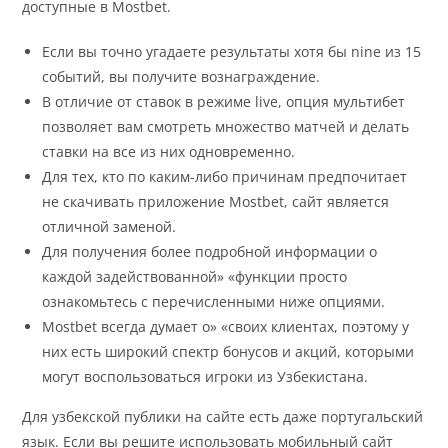
доступные в Mostbet.
Если вы точно угадаете результаты хотя бы nine из 15
событий, вы получите вознаграждение.
В отличие от ставок в режиме live, опция мультибет
позволяет вам смотреть множество матчей и делать
ставки на все из них одновременно.
Для тех, кто по каким-либо причинам предпочитает
не скачивать приложение Mostbet, сайт является
отличной заменой.
Для получения более подробной информации о
каждой задействованной» «функции просто
ознакомьтесь с перечисленными ниже опциями.
Mostbet всегда думает о» «своих клиентах, поэтому у
них есть широкий спектр бонусов и акций, которыми
могут воспользоваться игроки из Узбекистана.
Для узбекской публики на сайте есть даже португальский
язык. Если вы решите использовать мобильный сайт