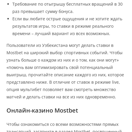
Требование по отыгрышу бесплатных вращений в 30
раз превышает сумму бонуса.
Если вы любите острые ощущения и не хотите ждать
результатов игры, то ставки в режиме реального
времени – лучший вариант из всех возможных.
Пользователи из Узбекистана могут делать ставки в
Mostbet на широкий выбор спортивных событий. Чтобы
узнать больше о каждом из них и о том, как они могут»
«помочь вам оптимизировать свой потенциальный
выигрыш, прочитайте описание каждого из них, которое
представлено ниже. В отличие от ставок в режиме live,
опция мультибет позволяет вам смотреть множество
матчей и делать ставки на все из них одновременно.
Онлайн-казино Mostbet
Чтобы ознакомиться со всеми возможностями прямых
трансляций, загляните в раздел Mostbet, посвященный