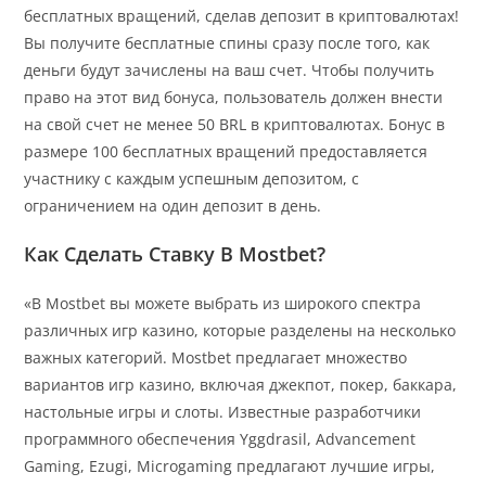
бесплатных вращений, сделав депозит в криптовалютах!
Вы получите бесплатные спины сразу после того, как
деньги будут зачислены на ваш счет. Чтобы получить
право на этот вид бонуса, пользователь должен внести
на свой счет не менее 50 BRL в криптовалютах. Бонус в
размере 100 бесплатных вращений предоставляется
участнику с каждым успешным депозитом, с
ограничением на один депозит в день.
Как Сделать Ставку В Mostbet?
«В Mostbet вы можете выбрать из широкого спектра
различных игр казино, которые разделены на несколько
важных категорий. Mostbet предлагает множество
вариантов игр казино, включая джекпот, покер, баккара,
настольные игры и слоты. Известные разработчики
программного обеспечения Yggdrasil, Advancement
Gaming, Ezugi, Microgaming предлагают лучшие игры,