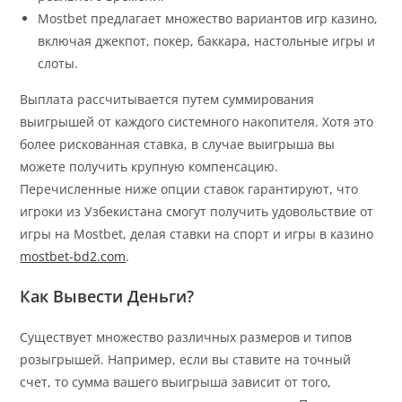
Mostbet предлагает множество вариантов игр казино,
включая джекпот, покер, баккара, настольные игры и
слоты.
Выплата рассчитывается путем суммирования
выигрышей от каждого системного накопителя. Хотя это
более рискованная ставка, в случае выигрыша вы
можете получить крупную компенсацию.
Перечисленные ниже опции ставок гарантируют, что
игроки из Узбекистана смогут получить удовольствие от
игры на Mostbet, делая ставки на спорт и игры в казино
mostbet-bd2.com
.
Как Вывести Деньги?
Существует множество различных размеров и типов
розыгрышей. Например, если вы ставите на точный
счет, то сумма вашего выигрыша зависит от того,