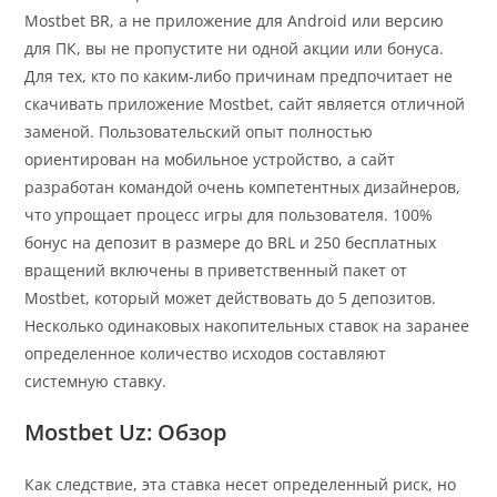
Mostbet BR, а не приложение для Android или версию
для ПК, вы не пропустите ни одной акции или бонуса.
Для тех, кто по каким-либо причинам предпочитает не
скачивать приложение Mostbet, сайт является отличной
заменой. Пользовательский опыт полностью
ориентирован на мобильное устройство, а сайт
разработан командой очень компетентных дизайнеров,
что упрощает процесс игры для пользователя. 100%
бонус на депозит в размере до BRL и 250 бесплатных
вращений включены в приветственный пакет от
Mostbet, который может действовать до 5 депозитов.
Несколько одинаковых накопительных ставок на заранее
определенное количество исходов составляют
системную ставку.
Mostbet Uz: Обзор
Как следствие, эта ставка несет определенный риск, но