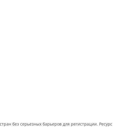
стран без серьезных барьеров для регистрации. Ресурс