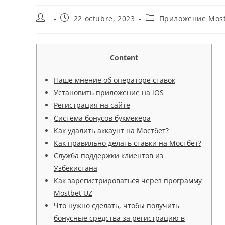
22 octubre, 2023
Приложение Mostb
Content
Наше мнение об операторе ставок
Установить приложение на iOS
Регистрация на сайте
Система бонусов букмекера
Как удалить аккаунт на Мостбет?
Как правильно делать ставки на Мостбет?
Служба поддержки клиентов из
Узбекистана
Как зарегистрироваться через программу
Mostbet UZ
Что нужно сделать, чтобы получить
бонусные средства за регистрацию в