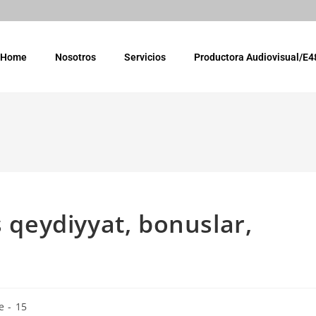
Home
Nosotros
Servicios
Productora Audiovisual/E4
ş qeydiyyat, bonuslar,
e - 15