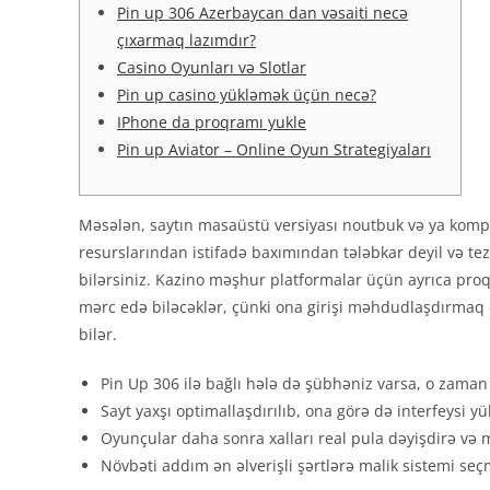
Pin up 306 Azerbaycan dan vəsaiti necə
çıxarmaq lazımdır?
Casino Oyunları və Slotlar
Pin up casino yükləmək üçün necə?
IPhone da proqramı yukle
Pin up Aviator – Online Oyun Strategiyaları
Məsələn, saytın masaüstü versiyası noutbuk və ya kompü
resurslarından istifadə baxımından tələbkar deyil və t
bilərsiniz. Kazino məşhur platformalar üçün ayrıca proq
mərc edə biləcəklər, çünki ona girişi məhdudlaşdırmaq ç
bilər.
Pin Up 306 ilə bağlı hələ də şübhəniz varsa, o zama
Sayt yaxşı optimallaşdırılıb, ona görə də interfeysi 
Oyunçular daha sonra xalları real pula dəyişdirə və 
Növbəti addım ən əlverişli şərtlərə malik sistemi se