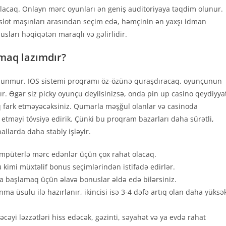
olacaq. Onlayn mərc oyunları ən geniş auditoriyaya təqdim olunur.
 slot maşınları arasından seçim edə, həmçinin ən yaxşı idman
sları həqiqətən maraqlı və gəlirlidir.
maq lazımdır?
 olunmur. IOS sistemi proqramı öz-özünə quraşdıracaq, oyunçunun
. Əgər siz picky oyunçu deyilsinizsə, onda pin up casino qeydiyya
ərq fark etməyəcəksiniz. Qumarla məşğul olanlar və casinoda
 etməyi tövsiyə edirik. Çünki bu proqram bazarları daha sürətli,
llarda daha stably işləyir.
ompüterlə mərc edənlər üçün çox rahat olacaq.
 kimi müxtəlif bonus seçimlərindən istifadə edirlər.
na başlamaq üçün əlavə bonuslar əldə edə bilərsiniz.
ma üsulu ilə hazırlanır, ikincisi isə 3-4 dəfə artıq olan daha yüksə
əyi ləzzətləri hiss edəcək, gəzinti, səyahət və ya evdə rahat