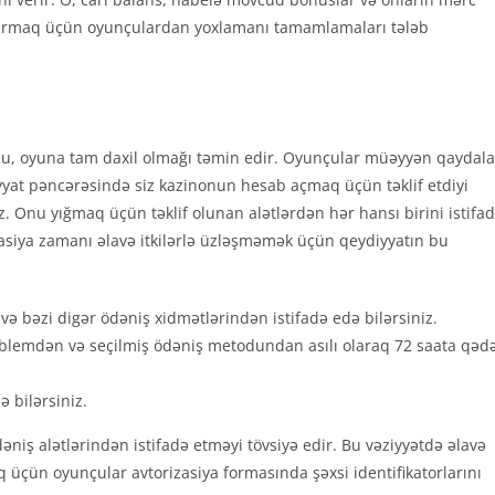
ıxarmaq üçün oyunçulardan yoxlamanı tamamlamaları tələb
ə bu, oyuna tam daxil olmağı təmin edir. Oyunçular müəyyən qaydala
iyyat pəncərəsində siz kazinonun hesab açmaq üçün təklif etdiyi
z. Onu yığmaq üçün təklif olunan alətlərdən hər hansı birini istifa
rtasiya zamanı əlavə itkilərlə üzləşməmək üçün qeydiyyatın bu
 və bəzi digər ödəniş xidmətlərindən istifadə edə bilərsiniz.
oblemdən və seçilmiş ödəniş metodundan asılı olaraq 72 saata qəd
 bilərsiniz.
iş alətlərindən istifadə etməyi tövsiyə edir. Bu vəziyyətdə əlavə
aq üçün oyunçular avtorizasiya formasında şəxsi identifikatorlarını