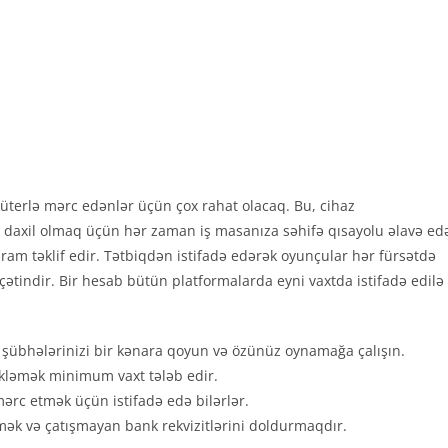
terlə mərc edənlər üçün çox rahat olacaq. Bu, cihaz
ez daxil olmaq üçün hər zaman iş masanıza səhifə qısayolu əlavə ed
ram təklif edir. Tətbiqdən istifadə edərək oyunçular hər fürsətdə
ətindir. Bir hesab bütün platformalarda eyni vaxtda istifadə edilə
n şübhələrinizi bir kənara qoyun və özünüz oynamağa çalışın.
yükləmək minimum vaxt tələb edir.
mərc etmək üçün istifadə edə bilərlər.
çmək və çatışmayan bank rekvizitlərini doldurmaqdır.