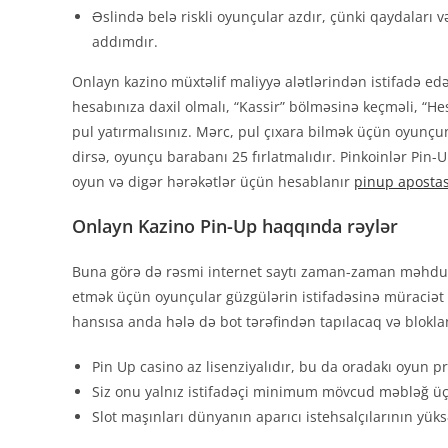
Əslində belə riskli oyunçular azdır, çünki qaydaları
addımdır.
Onlayn kazino müxtəlif maliyyə alətlərindən istifadə e
hesabınıza daxil olmalı, “Kassir” bölməsinə keçməli, “H
pul yatırmalısınız. Mərc, pul çıxara bilmək üçün oyun
dirsə, oyunçu barabanı 25 fırlatmalıdır. Pinkoinlər Pin-Up
oyun və digər hərəkətlər üçün hesablanır
pinup aposta
Onlayn Kazino Pin-Up haqqında rəylər
Buna görə də rəsmi internet saytı zaman-zaman məhdudiy
etmək üçün oyunçular güzgülərin istifadəsinə müraciət
hansısa anda hələ də bot tərəfindən tapılacaq və blokl
Pin Up casino az lisenziyalıdır, bu da oradakı oyun pr
Siz onu yalnız istifadəçi minimum mövcud məbləğ üç
Slot maşınları dünyanın aparıcı istehsalçılarının yüks