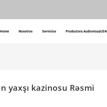
Home
Nosotros
Servicios
Productora Audiovisual/E4
ən yaxşı kazinosu Rəsmi