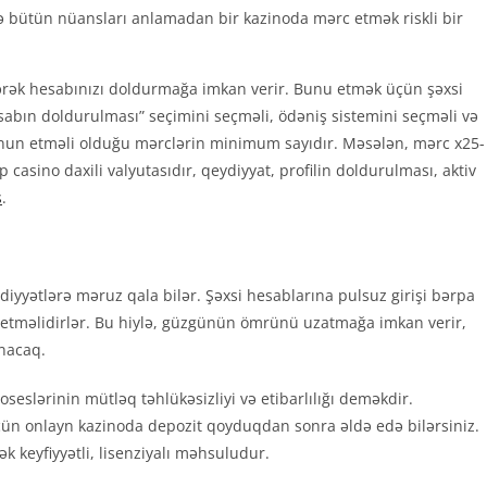
 və bütün nüansları anlamadan bir kazinoda mərc etmək riskli bir
dərək hesabınızı doldurmağa imkan verir. Bunu etmək üçün şəxsi
esabın doldurulması” seçimini seçməli, ödəniş sistemini seçməli və
çunun etməli olduğu mərclərin minimum sayıdır. Məsələn, mərc x25-
 casino daxili valyutasıdır, qeydiyyat, profilin doldurulması, aktiv
s
.
yətlərə məruz qala bilər. Şəxsi hesablarına pulsuz girişi bərpa
 etməlidirlər. Bu hiylə, güzgünün ömrünü uzatmağa imkan verir,
anacaq.
oseslərinin mütləq təhlükəsizliyi və etibarlılığı deməkdir.
ün onlayn kazinoda depozit qoyduqdan sonra əldə edə bilərsiniz.
ək keyfiyyətli, lisenziyalı məhsuludur.