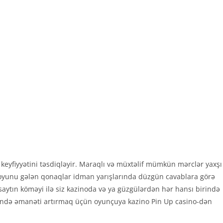
n keyfiyyətini təsdiqləyir. Maraqlı və müxtəlif mümkün mərclər yaxşı
oyunu gələn qonaqlar idman yarışlarında düzgün cavablara görə
saytın köməyi ilə siz kazinoda və ya güzgülərdən hər hansı birində
ğində əmanəti artırmaq üçün oyunçuya kazino Pin Up casino-dən