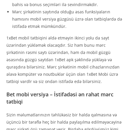
bahis və bonus seçimləri ilə sevindirməkdir.
Mərc şirkətinin saytında olduğu əsas funksiyaların
hamısını mobil versiya güzgüsü üzrə olan tətbiqlərdə də
istifadə etmək mümkündür.
1xBet mobil tətbiqini əldə etməyin ikinci yolu da sayt
üzərindən yükləmək olacaqdır. Siz həm bunu mərc
şirkətinin rəsmi saytı üzərindən, həm də mobil güzgü
əsasında güzgü saytdan 1xBet apk şəklində yükləyə və
quraşdıra bilərsiniz. Mərc şirkətinin mobil cihazlarınızdan
əlavə kompüter və noutbuklar üçün olan 1xBet Mobi üzrə
tətbiqi vardlr və siz ondan istifadə edə bilərsiniz.
Bet mobi versiya – İstifadəsi ən rahat mərc
tətbiqi
Sizin məlumatlarınızın təhlükəsiz bir halda qalmasına və
üçüncü bir tərəflə heç bir halda paylaşılma edilməyəcəyinə
mərc şirkəti özü zəmanət verir. Birdaha gördüyümüz kimi