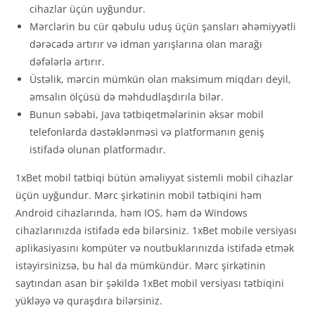
cihazlar üçün uyğundur.
Mərclərin bu cür qəbulu uduş üçün şansları əhəmiyyətli
dərəcədə artırır və idman yarışlarına olan marağı
dəfələrlə artırır.
Üstəlik, mərcin mümkün olan maksimum miqdarı deyil,
əmsalın ölçüsü də məhdudlaşdırıla bilər.
Bunun səbəbi, Java tətbiqetmələrinin əksər mobil
telefonlarda dəstəklənməsi və platformanın geniş
istifadə olunan platformadır.
1xBet mobil tətbiqi bütün əməliyyat sistemli mobil cihazlar
üçün uyğundur. Mərc şirkətinin mobil tətbiqini həm
Android cihazlarında, həm IOS, həm də Windows
cihazlarınızda istifadə edə bilərsiniz. 1xBet mobile versiyası
aplikasiyasını kompüter və noutbuklarınızda istifadə etmək
istəyirsinizsə, bu hal da mümkündür. Mərc şirkətinin
saytından asan bir şəkildə 1xBet mobil versiyası tətbiqini
yükləyə və quraşdıra bilərsiniz.