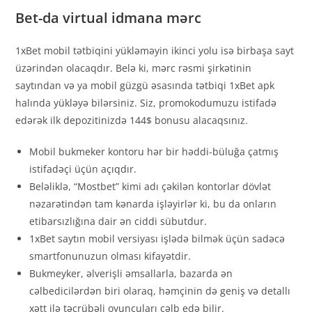
Bet-da virtual idmana mərc
1xBet mobil tətbiqini yükləməyin ikinci yolu isə birbaşa sayt
üzərindən olacaqdır. Belə ki, mərc rəsmi şirkətinin
saytından və ya mobil güzgü əsasında tətbiqi 1xBet apk
halında yükləyə bilərsiniz. Siz, promokodumuzu istifadə
edərək ilk depozitinizdə 144$ bonusu alacaqsınız.
Mobil bukmeker kontoru hər bir həddi-büluğa çatmış
istifadəçi üçün açıqdır.
Beləliklə, “Mostbet” kimi adı çəkilən kontorlar dövlət
nəzarətindən tam kənarda işləyirlər ki, bu da onların
etibarsızlığına dair ən ciddi sübutdur.
1xBet saytın mobil versiyası işlədə bilmək üçün sadəcə
smartfonunuzun olması kifayətdir.
Bukmeyker, əlverişli əmsallarla, bazarda ən
cəlbedicilərdən biri olaraq, həmçinin də geniş və detallı
xətt ilə təcrübəli oyunçuları cəlb edə bilir.