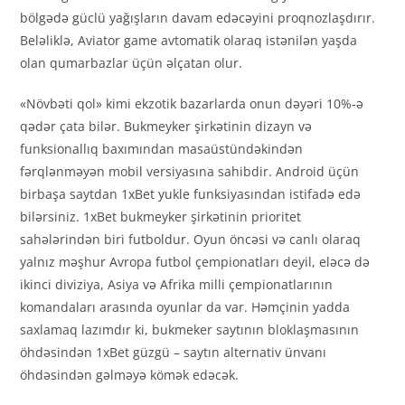
bölgədə güclü yağışların davam edəcəyini proqnozlaşdırır.
Beləliklə, Aviator game avtomatik olaraq istənilən yaşda
olan qumarbazlar üçün əlçatan olur.
«Növbəti qol» kimi ekzotik bazarlarda onun dəyəri 10%-ə
qədər çata bilər. Bukmeyker şirkətinin dizayn və
funksionallıq baxımından masaüstündəkindən
fərqlənməyən mobil versiyasına sahibdir. Android üçün
birbaşa saytdan 1xBet yukle funksiyasından istifadə edə
bilərsiniz. 1xBet bukmeyker şirkətinin prioritet
sahələrindən biri futboldur. Oyun öncəsi və canlı olaraq
yalnız məşhur Avropa futbol çempionatları deyil, eləcə də
ikinci diviziya, Asiya və Afrika milli çempionatlarının
komandaları arasında oyunlar da var. Həmçinin yadda
saxlamaq lazımdır ki, bukmeker saytının bloklaşmasının
öhdəsindən 1xBet güzgü – saytın alternativ ünvanı
öhdəsindən gəlməyə kömək edəcək.