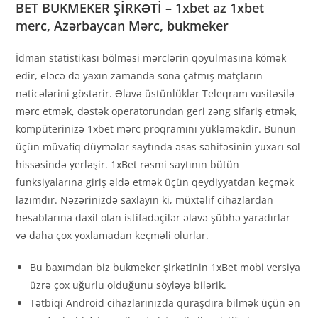
BET BUKMEKER ŞİRKƏTİ – 1xbet az 1xbet
merc, Azərbaycan Mərc, bukmeker
İdman statistikası bölməsi mərclərin qoyulmasına kömək
edir, eləcə də yaxın zamanda sona çatmış matçların
nəticələrini göstərir. Əlavə üstünlüklər Teleqram vasitəsilə
mərc etmək, dəstək operatorundan geri zəng sifariş etmək,
kompüterinizə 1xbet mərc proqramını yükləməkdir. Bunun
üçün müvafiq düymələr saytında əsas səhifəsinin yuxarı sol
hissəsində yerləşir. 1xBet rəsmi saytının bütün
funksiyalarına giriş əldə etmək üçün qeydiyyatdan keçmək
lazımdır. Nəzərinizdə saxlayın ki, müxtəlif cihazlardan
hesablarına daxil olan istifadəçilər əlavə şübhə yaradırlar
və daha çox yoxlamadan keçməli olurlar.
Bu baxımdan biz bukmeker şirkətinin 1xBet mobi versiya
üzrə çox uğurlu olduğunu söyləyə bilərik.
Tətbiqi Android cihazlarınızda quraşdıra bilmək üçün ən