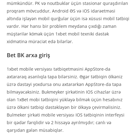
mümkündür. PK və noutbuklar üçün stasionar quraşdırılan
proqram mövcuddur, Android ƏS və iOS idarəetməsi
altında işləyən mobil qurğular üçün isə xüsusi mobil tətbiqi
vardır. Hər hansı bir problem meydana çıxdığı zaman
müştərilər kömək üçün 1xbet mobil texniki dəstək
xidmətinə müraciət edə bilərlər.
Bet BK arxa giriş
1xbet mobile versiyası tətbiqetməsini AppStore-da
axtararaq asanlıqla tapa bilərsiniz. Əgər tətbiqin ölkəniz
üzrə dəstəyi yoxdursa onu axtararkən AppStore-da tapa
bilməyəcəksiniz. Bukmeyker şirkətinin IOS cihazlar üzrə
olan 1xBet mobi tətbiqini yükləyə bilmək üçün hesabınız
üzrə ölkəni tətbiqi dəstəkləyən bir ölkəyə çevirməlisiniz.
Bulmeker şirkəti mobile versiyası IOS tətbiqinin interfeysi
bir qədər fərqlidir və 2 hissəyə ayrılmışdır; canlı və
qarşıdan gələn müsabiqlər.