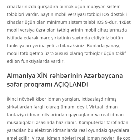
cihazlarınızda qurşadıra bilmək üçün müəyyən sistem
tələbləri vardır. Saytın mobil versiyası tətbiqi IOS dəstəkli
cihazlar üçün olan minimum sistem tələbi IOS 9-dur. 1xBet
mobil versiya üzrə olan tətbiqlərinin mobil cihazlarınızda
istifadə edərək mərc şirkətinin saytında etdiyiniz bütün
funksiyaları yerinə yetirə biləcəksiniz. Bunlarla yanaşı,
mobil tətbiqetmə üzrə xüsusi olaraq tətbiqlər üçün təklif
edilən funksiyalarda vardır.
Almaniya XİN rəhbərinin Azərbaycana
səfər proqramı AÇIQLANDI
İkinci növbəli kiber idman yarışları, ixtisaslaşdırılmış
şirkətlərdən fərqli olaraq ümumi deyil. Virtual idman
fantaziya idman növlərindən qaynaqlanır və real idman
müsabiqələri əsasında hazırlanır. Komputerlər tərəfindən
yaradılan bu elektron idmanlarda real oyundakı qaydalara
əməl edilir. Virtual idman növləri real idman növləri ilə çox