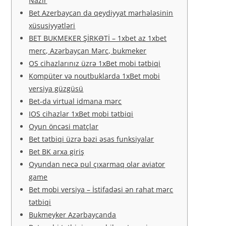
Nazir
Bet Azerbaycan da qeydiyyat mərhələsinin
xüsusiyyətləri
BET BUKMEKER ŞİRKƏTİ – 1xbet az 1xbet
merc, Azərbaycan Mərc, bukmeker
OS cihazlarınız üzrə 1xBet mobi tətbiqi
Kompüter və noutbuklarda 1xBet mobi
versiya güzgüsü
Bet-da virtual idmana mərc
IOS cihazlar 1xBet mobi tətbiqi
Oyun öncəsi matçlar
Bet tətbiqi üzrə bəzi əsas funksiyalar
Bet BK arxa giriş
Oyundan necə pul çıxarmaq olar aviator
game
Bet mobi versiya – İstifadəsi ən rahat mərc
tətbiqi
Bukmeyker Azərbaycanda