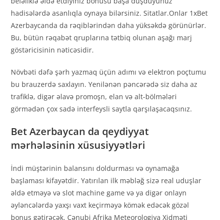
beləliklə əldə etdiyiniz bonusu başa düşdüyünüz
hadisələrdə asanlıqla oynaya bilərsiniz. Sitatlar.Onlar 1xBet
Azerbaycanda da rəqiblərindən daha yüksəkdə görünürlər.
Bu, bütün rəqabət qruplarına tətbiq olunan aşağı marj
göstəricisinin nəticəsidir.
Növbəti dəfə şərh yazmaq üçün adımı və elektron poçtumu
bu brauzerdə saxlayın. Yenilənən pəncərədə siz daha az
trafiklə, digər əlavə promoşn, elan və alt-bölmələri
görmədən çox sadə interfeysli saytla qarşılaşacaqsınız.
Bet Azerbaycan da qeydiyyat
mərhələsinin xüsusiyyətləri
İndi müştərinin balansını doldurması və oynamağa
başlaması kifayətdir. Yatırılan ilk məbləğ sizə real uduşlar
əldə etməyə və slot machine game və ya digər onlayn
əyləncələrdə yaxşı vaxt keçirməyə kömək edəcək gözəl
bonus gətirəcək. Cənubi Afrika Meteorologiya Xidməti