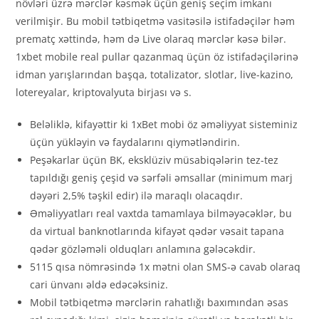
növləri üzrə mərclər kəsmək üçün geniş seçim imkanı
verilmişir. Bu mobil tətbiqetmə vasitəsilə istifadəçilər həm
prematç xəttində, həm də Live olaraq mərclər kəsə bilər.
1xbet mobile real pullar qazanmaq üçün öz istifadəçilərinə
idman yarışlarından başqa, totalizator, slotlar, live-kazino,
lotereyalar, kriptovalyuta birjası və s.
Beləliklə, kifayəttir ki 1xBet mobi öz əməliyyat sisteminiz
üçün yükləyin və faydalarını qiymətləndirin.
Peşəkarlar üçün BK, eksklüziv müsabiqələrin tez-tez
tapıldığı geniş çeşid və sərfəli əmsallar (minimum marj
dəyəri 2,5% təşkil edir) ilə maraqlı olacaqdır.
Əməliyyatları real vaxtda tamamlaya bilməyəcəklər, bu
da virtual banknotlarında kifayət qədər vəsait tapana
qədər gözləməli olduqları anlamına gələcəkdir.
5115 qısa nömrəsində 1x mətni olan SMS-ə cavab olaraq
cari ünvanı əldə edəcəksiniz.
Mobil tətbiqetmə mərclərin rahatlığı baxımından əsas