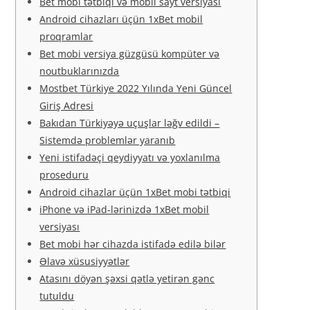
Bet mobi tətbiqi və mobil sayt versiyası
Android cihazları üçün 1xBet mobil
proqramlar
Bet mobi versiya güzgüsü kompüter və
noutbuklarınızda
Mostbet Türkiye 2022 Yılında Yeni Güncel
Giriş Adresi
Bakıdan Türkiyəyə uçuşlar ləğv edildi –
Sistemdə problemlər yaranıb
Yeni istifadəçi qeydiyyatı və yoxlanılma
proseduru
Android cihazlar üçün 1xBet mobi tətbiqi
iPhone və iPad-lərinizdə 1xBet mobil
versiyası
Bet mobi hər cihazda istifadə edilə bilər
Əlavə xüsusiyyətlər
Atasını döyən şəxsi qətlə yetirən gənc
tutuldu