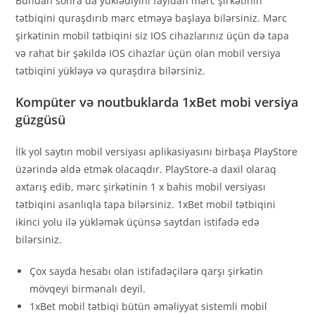
Bundan sonra da yüklədiyini fayldan mərc şirkətinin
tətbiqini quraşdırıb mərc etməyə başlaya bilərsiniz. Mərc
şirkətinin mobil tətbiqini siz IOS cihazlarınız üçün də tapa
və rahat bir şəkildə IOS cihazlar üçün olan mobil versiya
tətbiqini yükləyə və quraşdıra bilərsiniz.
Kompüter və noutbuklarda 1xBet mobi versiya
güzgüsü
İlk yol saytın mobil versiyası aplikasiyasını birbaşa PlayStore
üzərində əldə etmək olacaqdır. PlayStore-a daxil olaraq
axtarış edib, mərc şirkətinin 1 x bahis mobil versiyası
tətbiqini asanlıqla tapa bilərsiniz. 1xBet mobil tətbiqini
ikinci yolu ilə yükləmək üçünsə saytdan istifadə edə
bilərsiniz.
Çox sayda hesabı olan istifadəçilərə qarşı şirkətin
mövqeyi birmənalı deyil.
1xBet mobil tətbiqi bütün əməliyyat sistemli mobil