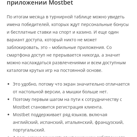
приложении Mostbet
По итогам месяца в турнирной таблице можно увидеть
имена победителей, которых ждут персональные бонусы
и бесплатные ставки на спорт и казино. И еще один
вариант доступа, который никто не может
заблокировать, это – мобильные приложения. Со
смартфона доступ не прерывается никогда, а значит
можно наслаждаться развлечениями и всем доступным
каталогом крутых игр на постоянной основе.
Это удобно, потому что экран значительно отличается
от настольной версии, а мышки больше нет.
Поэтому первым шагом на пути к сотрудничеству с
Mostbet становится регистрация клиента.
Mostbet поддерживает ряд языков, включая
английский, испанский, итальянский, французский,
португальский.