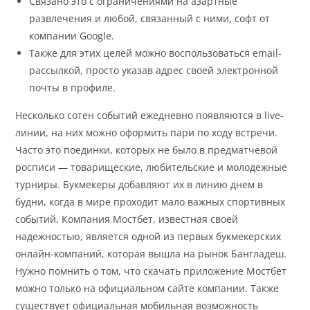
Связано это с ограничениями на азартные
развлечения и любой, связанный с ними, софт от
компании Google.
Также для этих целей можно воспользоваться email-
рассылкой, просто указав адрес своей электронной
почты в профиле.
Несколько сотен событий ежедневно появляются в live-
линии, на них можно оформить пари по ходу встречи.
Часто это поединки, которых не было в предматчевой
росписи — товарищеские, любительские и молодежные
турниры. Букмекеры добавляют их в линию днем в
будни, когда в мире проходит мало важных спортивных
событий. Компания Мостбет, известная своей
надежностью, является одной из первых букмекерских
онлайн-компаний, которая вышла на рынок Бангладеш.
Нужно помнить о том, что скачать приложение Мостбет
можно только на официальном сайте компании. Также
существует официальная мобильная возможность