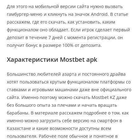
Для этого на мобильной версии сайта нужно вызвать
гамбургер-меню и кликнуть на значок Android. В статье
расскажем, где его скачать, как установить, каким
функционалом оно обладает. Если игрок сделает первый
депозит в течение 7 дней с момента регистрации, он
получит бонус в размере 100% от депозита.
Характеристики Mostbet apk
Большинство любителей азарта и постоянного драйва
хотят пользоваться крутым функционалом платформы со
ставками и игровыми машинами даже вне официального
сайта. Именно поэтому можно скачать Mostbet KZ даже
без большого опыта за плечами и начать вращать
барабаны. В материале расскажем подробнее о том, как
именно можно загрузить себе версию на смартфон в
Казахстане и какие возможности доступны всем
пользователя. Рабочее поле обычное и понятное в