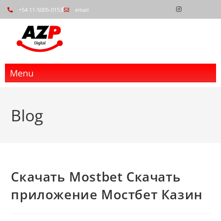
+54 11-5005-0153
email
Menu
Blog
Скачать Mostbet Cкачать
приложение Mостбет Казин