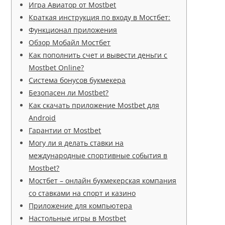
Игра Авиатор от Mostbet
Краткая инструкция по входу в Мостбет:
Функционал приложения
Обзор Мобайл Мостбет
Как пополнить счет и вывести деньги с
Mostbet Online?
Система бонусов букмекера
Безопасен ли Mostbet?
Как скачать приложение Mostbet для
Android
Гарантии от Mostbet
Могу ли я делать ставки на
международные спортивные события в
Mostbet?
Мостбет – онлайн букмекерская компания
со ставками на спорт и казино
Приложение для компьютера
Настольные игры в Mostbet