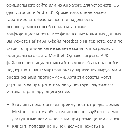
официального сайта или из App Store для устройств iOS
(для устройств Android). Кроме того, очень важно
гарантировать безопасность и надежность
используемого способа оплаты, а также
конфиденциальность всех финансовых и личных данных.
Вы можете найти APK-файл Mostbet в Интернете, если по
какой-то причине вы не можете скачать программу с
официального сайта Mostbet. Однако загрузка APK-
файлов с неофициальных сайтов может быть опасной и
подвергнуть ваш смартфон риску заражения вирусами и
вредоносными программами. Хотя эти советы могут
улучшить вашу стратегию, не существует надежного
метода, гарантирующего успех.
Это лишь некоторые из преимуществ, предлагаемых
Mostbet, поэтому обязательно воспользуйтесь всеми
доступными возможностями при размещении ставок.
Клиент, попадая на рынок, должен нажать на