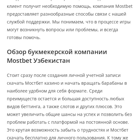
клиент получит необходимую помощь, компания Mostbet
предоставляет разнообразные способы связи с нашей
службой поддержки. Мы понимаем, что в процессе игры
могут возникнуть вопросы или проблемы, и всегда
готовы помочь.
Обзор букмекерской компании
Mostbet Узбекистан
Стоит сразу после создания личной учетной записи
скачать Мостбет казино и начать вращать барабаны в
наиболее удобном для себя формате. Среди
преимуществ остается и большая доступность любых
видов беттинга, а также слотов и других плюсов. Это
может увеличить общие шансы на успех и позволить без
проблем работать с платформой на постоянной основе.
Это крутая возможность забыть о трудностях и Мостбет
скачать бесплатно для личного пользования. К тому же