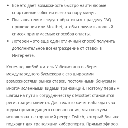
Все это дает возможность быстро найти любые
спортивные события всего за пару минут.
Пользователям следует обратиться к разделу FAQ
приложения или Mostbet, чтобы получить полный
список принимаемых способов оплаты.
Лотереи – это еще один отличный способ получить
дополнительное вознаграждение от ставок в
Интернете.
Конечно, любой житель Узбекистана выберет
международного букмекера с его широкими
возможностями рынка ставок, постоянными бонусам и
многочисленными видами транзакций. Поэтому первым
шагом на пути к сотрудничеству с Mostbet становится
регистрация клиента. Для тех, кто хочет наблюдать за
ходом происходящего соревнования, мы советуем
использовать сторонний ресурс Twitch, который больше
подходит для трансляции киберспорта. Прямых эфиров,