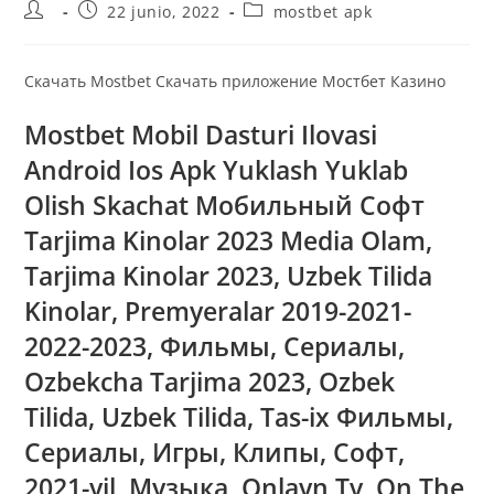
22 junio, 2022
mostbet apk
Скачать Mostbet Cкачать приложение Mостбет Казино
Mostbet Mobil Dasturi Ilovasi
Android Ios Apk Yuklash Yuklab
Olish Skachat Мобильный Софт
Tarjima Kinolar 2023 Media Olam,
Tarjima Kinolar 2023, Uzbek Tilida
Kinolar, Premyeralar 2019-2021-
2022-2023, Фильмы, Сериалы,
Ozbekcha Tarjima 2023, Ozbek
Tilida, Uzbek Tilida, Tas-ix Фильмы,
Сериалы, Игры, Клипы, Софт,
2021-yil, Музыка, Onlayn Tv, On The