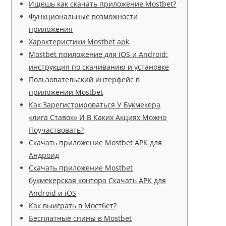
Ищешь как скачать приложение Mostbet?
Функциональные возможности
приложения
Характеристики Mostbet apk
Mostbet приложение для iOS и Android:
инструкция по скачиванию и установке
Пользовательский интерфейс в
приложении Mostbet
Как Зарегистрироваться У Букмекера
«лига Ставок» И В Каких Акциях Можно
Поучаствовать?
Скачать приложение Mostbet APK для
Андроид
Скачать приложение Mostbet
букмекерская контора Скачать APK для
Android и iOS
Как выиграть в Мостбет?
Бесплатные спины в Mostbet