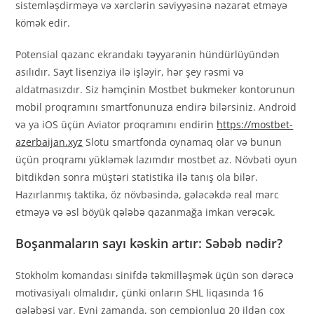
sistemləşdirməyə və xərclərin səviyyəsinə nəzarət etməyə
kömək edir.
Potensial qazanc ekrandakı təyyarənin hündürlüyündən
asılıdır. Sayt lisenziya ilə işləyir, hər şey rəsmi və
aldatmasızdır. Siz həmçinin Mostbet bukmeker kontorunun
mobil proqramını smartfonunuza endirə bilərsiniz. Android
və ya iOS üçün Aviator proqramını endirin
https://mostbet-
azerbaijan.xyz
Slotu smartfonda oynamaq olar və bunun
üçün proqramı yükləmək lazımdır mostbet az. Növbəti oyun
bitdikdən sonra müştəri statistika ilə tanış ola bilər.
Hazırlanmış taktika, öz növbəsində, gələcəkdə real mərc
etməyə və əsl böyük qələbə qazanmağa imkan verəcək.
Boşanmaların sayı kəskin artır: Səbəb nədir?
Stokholm komandası sinifdə təkmilləşmək üçün son dərəcə
motivasiyalı olmalıdır, çünki onların SHL liqasında 16
qələbəsi var. Eyni zamanda, son çempionluq 20 ildən çox