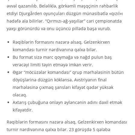
əvvəl qazanılıb. Beləliklə, görkəmli məşqçinin rəhbərlik
etdiyi Djurgården oyunçuları düzgün münasibətlə «qızıl»ı
hədəfə ala bilirlər. “Qırmızı-ağ-yaşıllar” cari çempionatda
yaxşı görünürdü və onu üçüncü pillədə başa vurub.
Rəqiblərin formasını nəzərə alsaq, Gelzenkirxen
komandası turnir nərdivanına qalxa bilər.
Bu format sizə mərc qoymağa və nağd pulun baş
verəcəyi limiti təyin etməyə imkan verir.
Əgər “möcüzələr komandası” qrup mərhələsinin bütün
döyüşlərinə düzgün köklənsə, Avstriyanın final
mərhələsinə çıxmaq şansları kifayət qədər yüksək
olacaq.
Axtarış çubuğuna onlayn əyləncənin adını daxil etmək
kifayətdir.
Rəqiblərin formasını nəzərə alsaq, Gelzenkirxen komandası
turnir nərdivanına qalxa bilər. 23 görüşdə 5 qələbə