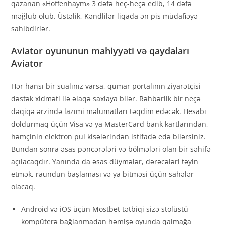
qazanan «Hoffenhaym» 3 dəfə heç-heçə edib, 14 dəfə
məğlub olub. Üstəlik, Kəndlilər liqada ən pis müdafiəyə
sahibdirlər.
Aviator oyununun mahiyyəti və qaydaları
Aviator
Hər hansı bir sualınız varsa, qumar portalının ziyarətçisi
dəstək xidməti ilə əlaqə saxlaya bilər. Rəhbərlik bir neçə
dəqiqə ərzində lazımi məlumatları təqdim edəcək. Hesabı
doldurmaq üçün Visa və ya MasterCard bank kartlarından,
həmçinin elektron pul kisələrindən istifadə edə bilərsiniz.
Bundan sonra əsas pəncərələri və bölmələri olan bir səhifə
açılacaqdır. Yanında da əsas düymələr, dərəcələri təyin
etmək, raundun başlaması və ya bitməsi üçün sahələr
olacaq.
Android və iOS üçün Mostbet tətbiqi sizə stolüstü
kompüterə bağlanmadan həmişə oyunda qalmağa