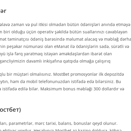
lər
 əlavə zaman və pul itkisi olmadan bütün ödənişləri anında etməyə
n biri olduğu üçün operativ şəkildə bütün suallarınızı cavablayan
idmət təminatçısı ödəniş barəsində məlumat alacaq və məbləğ dərha
inin peşəkar nümunəsi olan eManat ilə ödənişlərin sadə, sürətli və
üyü işlə fərq yaratmaq istəyən əməkdaşlardan ibarət olan
əncliyimizin davamlı inkişafına qatqıda olmağa çalışırıq
 bir müştəri olmalısınız. MostBet promosyonlar ilk depozitdə
tın, həm də mobil telefonunuzdan istifadə edə bilərsiniz. Bu
a istifadə edilə bilər. Maksimum bonus məbləği 300 dollardır və
остбет)
arı, parametrlər, mərc tarixi, balans, bonuslar qeyd olunur.
 ehtiyac yoxdur. Hesabınızı Mostbet az kazino doldura, köhnə