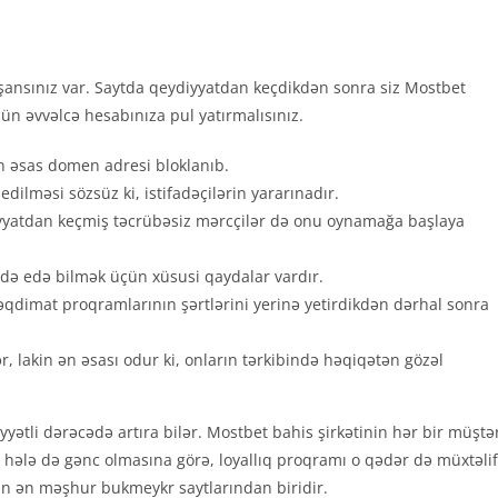
ansınız var. Saytda qeydiyyatdan keçdikdən sonra siz Mostbet
ün əvvəlcə hesabınıza pul yatırmalısınız.
n əsas domen adresi bloklanıb.
dilməsi sözsüz ki, istifadəçilərin yararınadır.
yatdan keçmiş təcrübəsiz mərcçilər də onu oynamağa başlaya
əldə edə bilmək üçün xüsusi qaydalar vardır.
təqdimat proqramlarının şərtlərini yerinə yetirdikdən dərhal sonra
ər, lakin ən əsası odur ki, onların tərkibində həqiqətən gözəl
tli dərəcədə artıra bilər. Mostbet bahis şirkətinin hər bir müştə
n hələ də gənc olmasına görə, loyallıq proqramı o qədər də müxtəlif
ın ən məşhur bukmeykr saytlarından biridir.