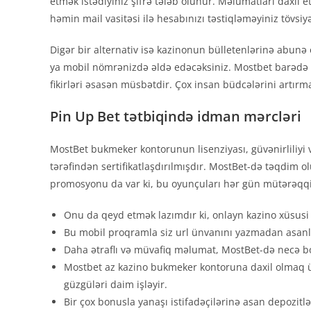
etmək istədiyiniz şifrə tələb olunur. Məlumatları daxil e
həmin mail vasitəsi ilə hesabınızı təstiqləməyiniz tövsiy
Digər bir alternativ isə kazinonun bülletenlərinə abun
ya mobil nömrənizdə əldə edəcəksiniz. Mostbet barədə
fikirləri əsasən müsbətdir. Çox insan büdcələrini artır
Pin Up Bet tətbiqində idman mərcləri
MostBet bukmeker kontorunun lisenziyası, güvənirliliyi v
tərəfindən sertifikatlaşdırılmışdır. MostBet-də təqdim 
promosyonu da var ki, bu oyunçuları hər gün mütərəqqi
Onu da qeyd etmək lazımdır ki, onlayn kazino xüsusi 
Bu mobil proqramla siz url ünvanını yazmadan asanlı
Daha ətraflı və müvafiq məlumat, MostBet-də necə bo
Mostbet az kazino bukmeker kontoruna daxil olmaq üç
güzgüləri daim işləyir.
Bir çox bonusla yanaşı istifadəçilərinə asan depozit