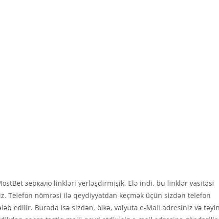
tBet зеркало linkləri yerləşdirmişik. Elə indi, bu linklər vasitəsi
siniz. Telefon nömrəsi ilə qeydiyyatdan keçmək üçün sizdən telefon
əb edilir. Burada isə sizdən, ölkə, valyuta e-Mail adresiniz və təyi