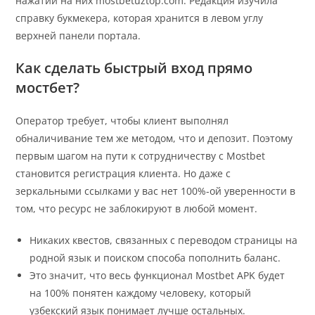
нажатии на них mostbetuztop.com. Редакция изучила
справку букмекера, которая хранится в левом углу
верхней панели портала.
Как сделать быстрый вход прямо
мостбет?
Оператор требует, чтобы клиент выполнял
обналичивание тем же методом, что и депозит. Поэтому
первым шагом на пути к сотрудничеству с Mostbet
становится регистрация клиента. Но даже с
зеркальными ссылками у вас нет 100%-ой уверенности в
том, что ресурс не заблокируют в любой момент.
Никаких квестов, связанных с переводом страницы на
родной язык и поиском способа пополнить баланс.
Это значит, что весь функционал Mostbet APK будет
на 100% понятен каждому человеку, который
узбекский язык понимает лучше остальных.