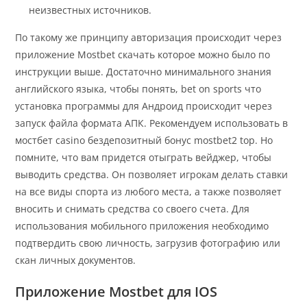
неизвестных источников.
По такому же принципу авторизация происходит через
приложение Mostbet скачать которое можно было по
инструкции выше. Достаточно минимального знания
английского языка, чтобы понять, bet on sports что
установка программы для Андроид происходит через
запуск файла формата АПК. Рекомендуем использовать в
мостбет casino бездепозитный бонус mostbet2 top. Но
помните, что вам придется отыграть вейджер, чтобы
выводить средства. Он позволяет игрокам делать ставки
на все виды спорта из любого места, а также позволяет
вносить и снимать средства со своего счета. Для
использования мобильного приложения необходимо
подтвердить свою личность, загрузив фотографию или
скан личных документов.
Приложение Mostbet для IOS