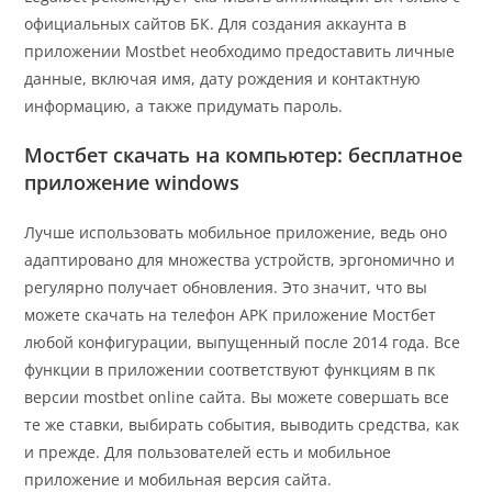
официальных сайтов БК. Для создания аккаунта в
приложении Mostbet необходимо предоставить личные
данные, включая имя, дату рождения и контактную
информацию, а также придумать пароль.
Мостбет скачать на компьютер: бесплатное
приложение windows
Лучше использовать мобильное приложение, ведь оно
адаптировано для множества устройств, эргономично и
регулярно получает обновления. Это значит, что вы
можете скачать на телефон APK приложение Мостбет
любой конфигурации, выпущенный после 2014 года. Все
функции в приложении соответствуют функциям в пк
версии mostbet online сайта. Вы можете совершать все
те же ставки, выбирать события, выводить средства, как
и прежде. Для пользователей есть и мобильное
приложение и мобильная версия сайта.