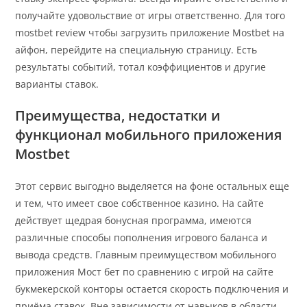
получайте удовольствие от игры ответственно. Для того
mostbet review чтобы загрузить приложение Mostbet на
айфон, перейдите на специальную страницу. Есть
результаты событий, тотал коэффициентов и другие
варианты ставок.
Преимущества, недостатки и
функционал мобильного приложения
Mostbet
Этот сервис выгодно выделяется на фоне остальных еще
и тем, что имеет свое собственное казино. На сайте
действует щедрая бонусная программа, имеются
различные способы пополнения игрового баланса и
вывода средств. Главным преимуществом мобильного
приложения Мост бет по сравнению с игрой на сайте
букмекерской конторы остается скорость подключения и
приёма ставок. Вне зависимости от навыков в области