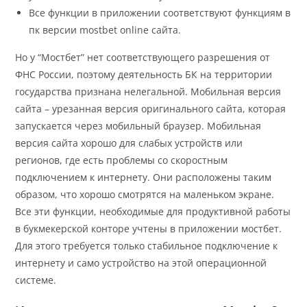
Все функции в приложении соответствуют функциям в
пк версии mostbet online сайта.
Но у “Мостбет” нет соответствующего разрешения от
ФНС России, поэтому деятельность БК на территории
государства признана нелегальной. Мобильная версия
сайта – урезанная версия оригинального сайта, которая
запускается через мобильный браузер. Мобильная
версия сайта хорошо для слабых устройств или
регионов, где есть проблемы со скоростным
подключением к интернету. Они расположены таким
образом, что хорошо смотрятся на маленьком экране.
Все эти функции, необходимые для продуктивной работы
в букмекерской конторе учтены в приложении мостбет.
Для этого требуется только стабильное подключение к
интернету и само устройство на этой операционной
системе.