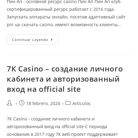
Пин Ап - основной ресурс casino Пин Ап Пин Ап клуб
сертифицированный ресурс работает с 2016 года.
Запускать аппараты онлайн, посетив адаптивный сайт
pin up скачать casino, имеют возможность клиенты…
Continuar Leyendo
7К Casino – создание личного
кабинета и авторизованный
вход на official site
18 febrero, 2024
Artículos
7К Casino - создание личного кабинета и
авторизованный вход на official site С периода
основания в 2017 году 7К веб-проект поддерживает