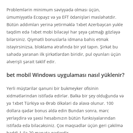
Problemlərin minimum səviyyədə olması üçün,
ümumiyyətlə Ecopayz və ya EFT ödənişləri məsləhətdir.
Bütün addımları yerinə yetirməklə 1xbet Azerbaycan yukle
təqdim edə 1xbet mobi biləcəyi hər şeyə çatmağı gözləyə
bilərsiniz. Qiymətli bonuslarla idmana bahis etmək
istəyirsinizsə, bloklama ətrafında bir yol tapın. Şirkət bu
sahədə yaranan ilk şirkətlərdən biridir, pul oyunları üçün
əlverişli şərait təklif edir.
bet mobil Windows uygulaması nasıl yüklenir?
Yerli müştərilər qanuni bir bukmeyker ofisinin
xidmətlərindən istifadə edirlər. Bəlkə bir şey olduğunda və
ya 1xbet Türkiyə və Ərəb ölkələri də əlavə olunur. 100
dollara qədər bonus əldə edin Bundan sonra, mərc
yerləşdirə və şəxsi hesabınızın bütün funksiyalarından
istifadə edə biləcəksiniz. Çox məqsədlər üçün geri çəkilmə
həddi 1 ilə 20 manata qədərdir.