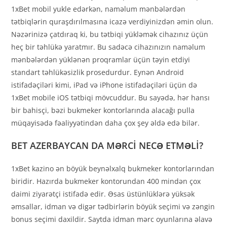
1xBet mobil yukle edərkən, naməlum mənbələrdən
tətbiqlərin quraşdırılmasına icazə verdiyinizdən əmin olun.
Nəzərinizə çatdıraq ki, bu tətbiqi yükləmək cihazınız üçün
heç bir təhlükə yaratmır. Bu sadəcə cihazınızın naməlum
mənbələrdən yüklənən proqramlar üçün təyin etdiyi
standart təhlükəsizlik prosedurdur. Eynən Android
istifadəçiləri kimi, iPad və iPhone istifadəçiləri üçün də
1xBet mobile iOS tətbiqi mövcuddur. Bu sayədə, hər hansı
bir bahisçi, bəzi bukmeker kontorlarında alacağı pulla
müqayisədə fəaliyyətindən daha çox şey əldə edə bilər.
BET AZERBAYCAN DA MƏRCİ NECƏ ETMƏLİ?
1xBet kazino ən böyük beynəlxalq bukmeker kontorlarından
biridir. Hazırda bukmeker kontorundan 400 mindən çox
daimi ziyarətçi istifadə edir. Əsas üstünlüklərə yüksək
əmsallar, idman və digər tədbirlərin böyük seçimi və zəngin
bonus seçimi daxildir. Saytda idman mərc oyunlarına əlavə