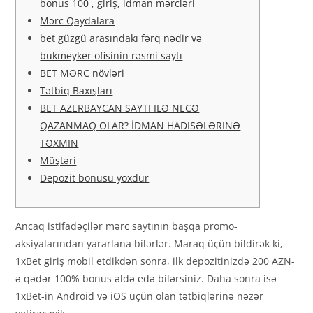
bonus 100 , giriş, idman mərcləri
Mərc Qaydalara
bet güzgü arasındakı fərq nədir və
bukmeyker ofisinin rəsmi saytı
BET MƏRC növləri
Tətbiq Baxışları
BET AZERBAYCAN SAYTI ILƏ NECƏ
QAZANMAQ OLAR? İDMAN HADISƏLƏRINƏ
TƏXMIN
Müştəri
Depozit bonusu yoxdur
Ancaq istifadəçilər mərc saytının başqa promo-
aksiyalarından yararlana bilərlər. Maraq üçün bildirək ki,
1xBet giriş mobil etdikdən sonra, ilk depozitinizdə 200 AZN-
ə qədər 100% bonus əldə edə bilərsiniz. Daha sonra isə
1xBet-in Android və iOS üçün olan tətbiqlərinə nəzər