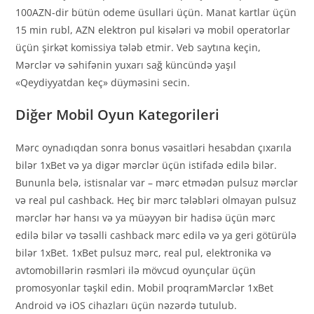
100AZN-dir bütün odeme üsullari üçün. Manat kartlar üçün
15 min rubl, AZN elektron pul kisələri və mobil operatorlar
üçün şirkət komissiya tələb etmir. Veb saytına keçin,
Mərclər və səhifənin yuxarı sağ küncündə yaşıl
«Qeydiyyatdan keç» düyməsini secin.
Diğer Mobil Oyun Kategorileri
Mərc oynadıqdan sonra bonus vəsaitləri hesabdan çıxarıla
bilər 1xBet və ya digər mərclər üçün istifadə edilə bilər.
Bununla belə, istisnalar var – mərc etmədən pulsuz mərclər
və real pul cashback. Heç bir mərc tələbləri olmayan pulsuz
mərclər hər hansı və ya müəyyən bir hadisə üçün mərc
edilə bilər və təsəlli cashback mərc edilə və ya geri götürülə
bilər 1xBet. 1xBet pulsuz mərc, real pul, elektronika və
avtomobillərin rəsmləri ilə mövcud oyunçular üçün
promosyonlar təşkil edin. Mobil proqramMərclər 1xBet
Android və iOS cihazları üçün nəzərdə tutulub.