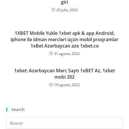
giri
20 julio, 2022
1XBET Mobile Yukle 1xbet apk & app Android,
iphone ilə idman mərcləri üçün mobil proqramlar
1xBet Azərbaycan aze 1xbet.co
31 agosto, 2022
1xbet: Azərbaycan Mərc Saytı 1xBET Az, 1xbet
mobi 202
19 agosto, 2022
Search