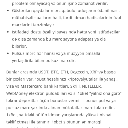
problem olmayacaq və onun işinə zəmanət verilir.
Göstərilən qaydalar mərc qəbulu, uduşların ödənilməsi,
mübahisəli sualların həlli, fərdi idman hadisələrinin özəl
mərclərini tənzimləyir.
İstifadəçi dostu özəlliyi sayəsində hətta yeni istifadəçilər
də qısa zamanda bu mərc saytına adaptasiya ola
bilərlər.
Pulsuz mərc hər hansı və ya müəyyən əmsalla
yerləşdirilə bilən pulsuz mərcdir.
Bunlar arasında USDT, BTC, ETH, Dogecoin, XRP və başqa
bir çoxları var. 1xBet hesabınızı kriptovalyutalar ilə yanaşı,
Visa və Mastercard bank kartları, Skrill, NETELLER,
WebMoney elektron pulqabıları və s. 1xBet “yalnız ona görə”
təkrar depozitlər üçün bonuslar vermir – bonus pul və ya
pulsuz mərc şəklində alınan mükafatlar mərc tələb edir .
1xBet, xəttdəki bütün idman yarışlarında yüksək nisbət
təklif etməsi ilə tanınır. 1xbet slotunun ən maraqlı