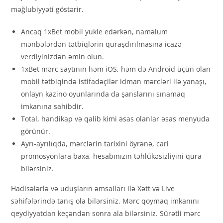
məğlubiyyəti göstərir.
Ancaq 1xBet mobil yukle edərkən, naməlum
mənbələrdən tətbiqlərin quraşdırılmasına icazə
verdiyinizdən əmin olun.
1xBet mərc saytının həm iOS, həm də Android üçün olan
mobil tətbiqində istifadəçilər idman mərcləri ilə yanaşı,
onlayn kazino oyunlarında da şanslarını sınamaq
imkanına sahibdir.
Total, handikap və qalib kimi əsas olanlar əsas menyuda
görünür.
Ayrı-ayrılıqda, mərclərin tarixini öyrənə, cari
promosyonlara baxa, hesabınızın təhlükəsizliyini qura
bilərsiniz.
Hadisələrlə və uduşların əmsalları ilə Xətt və Live
səhifələrində tanış ola bilərsiniz. Mərc qoymaq imkanını
qeydiyyatdan keçəndən sonra ala bilərsiniz. Sürətli mərc