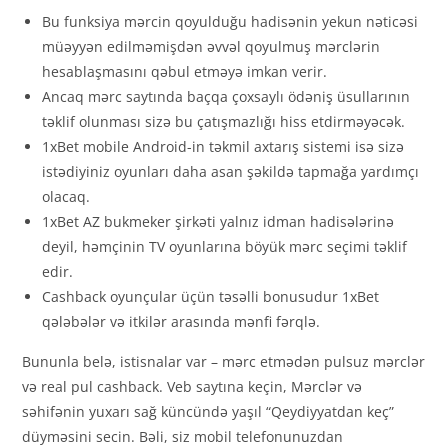
Bu funksiya mərcin qoyulduğu hadisənin yekun nəticəsi
müəyyən edilməmişdən əvvəl qoyulmuş mərclərin
hesablaşmasını qəbul etməyə imkan verir.
Ancaq mərc saytında baçqa çoxsaylı ödəniş üsullarının
təklif olunması sizə bu çatışmazlığı hiss etdirməyəcək.
1xBet mobile Android-in təkmil axtarış sistemi isə sizə
istədiyiniz oyunları daha asan şəkildə tapmağa yardımçı
olacaq.
1xBet AZ bukmeker şirkəti yalnız idman hadisələrinə
deyil, həmçinin TV oyunlarına böyük mərc seçimi təklif
edir.
Cashback oyunçular üçün təsəlli bonusudur 1xBet
qələbələr və itkilər arasında mənfi fərqlə.
Bununla belə, istisnalar var – mərc etmədən pulsuz mərclər
və real pul cashback. Veb saytına keçin, Mərclər və
səhifənin yuxarı sağ küncündə yaşıl “Qeydiyyatdan keç”
düyməsini secin. Bəli, siz mobil telefonunuzdan