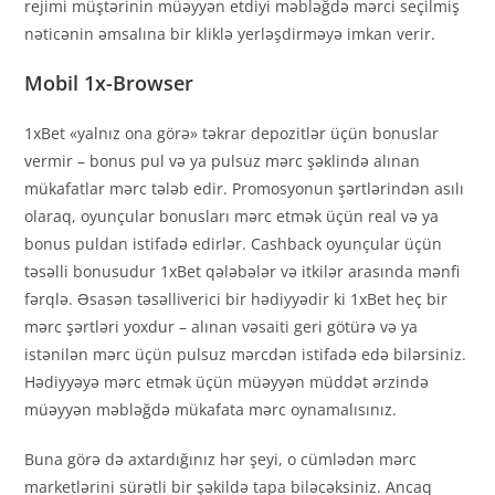
rejimi müştərinin müəyyən etdiyi məbləğdə mərci seçilmiş
nəticənin əmsalına bir kliklə yerləşdirməyə imkan verir.
Mobil 1x-Browser
1xBet «yalnız ona görə» təkrar depozitlər üçün bonuslar
vermir – bonus pul və ya pulsuz mərc şəklində alınan
mükafatlar mərc tələb edir. Promosyonun şərtlərindən asılı
olaraq, oyunçular bonusları mərc etmək üçün real və ya
bonus puldan istifadə edirlər. Cashback oyunçular üçün
təsəlli bonusudur 1xBet qələbələr və itkilər arasında mənfi
fərqlə. Əsasən təsəlliverici bir hədiyyədir ki 1xBet heç bir
mərc şərtləri yoxdur – alınan vəsaiti geri götürə və ya
istənilən mərc üçün pulsuz mərcdən istifadə edə bilərsiniz.
Hədiyyəyə mərc etmək üçün müəyyən müddət ərzində
müəyyən məbləğdə mükafata mərc oynamalısınız.
Buna görə də axtardığınız hər şeyi, o cümlədən mərc
marketlərini sürətli bir şəkildə tapa biləcəksiniz. Ancaq