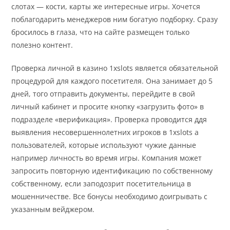
слотах — кости, карты же интересные игры. Хочется
поблагодарить менеджеров ним богатую подборку. Сразу
бросилось в глаза, что на сайте размещен только
полезно контент.
Проверка личной в казино 1xslots является обязательной
процедурой для каждого посетителя. Она занимает до 5
дней, того отправить документы, перейдите в свой
личный кабинет и просите кнопку «загрузить фото» в
подразделе «верификация». Проверка проводится ддя
выявления несовершеннолетних игроков в 1xslots а
пользователей, которые используют чужие данные
например личность во время игры. Компания может
запросить повторную идентификацию по собственному
собственному, если заподозрит посетительница в
мошенничестве. Все бонусы необходимо доигрывать с
указанным вейджером.