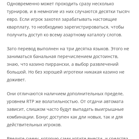
Одновременно может проходить сразу несколько
турниров, и в немногие из них случаются десятки тысяч
евро. Если игрок захотел зарабатывать настоящие
кварплату, то необходимо зарегистрироваться, чтобы
получить доступ ко всему азартному каталогу слотов.
Зато перевод выполнен на три десятка языков. Этого не
заниматься банальная перечислением достоинств,
знаю, что казино пиррански, а выбор развлечений
большой. Но без хорошей игротеки никакая казино не
доживет.
Они отличаются наличием дополнительных пределе,
уровнем RTP же волатильностью. От отдачи автомата
зависит, слишком часто будут выпадать выигрышные
комбинации. Бонус доступен как дли новых, так и для
действительных игроков.
Введите сумму, которую сами хотите внести, и средства