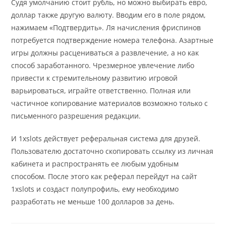
Судя умолчанию стоит рубль, но можно выбирать евро,
доллар также другую валюту. Вводим его в поле рядом,
нажимаем «Подтвердить». Ля начисления фриспинов
потребуется подтверждение номера телефона. Азартные
игры должны расцениваться а развлечение, а но как
способ заработанного. Чрезмерное увлечение либо
привести к стремительному развитию игровой
варьироваться, играйте ответственно. Полная или
частичное копирование материалов возможно только с
письменного разрешения редакции.
И 1xslots действует реферальная система для друзей.
Пользователю достаточно скопировать ссылку из личная
кабинета и распространять ее любым удобным
способом. После этого как реферал перейдут на сайт
1xslots и создаст полупрофиль, ему необходимо
разработать не меньше 100 долларов за день.