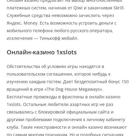
Онлайн казино предлагает на выбор многочисленных
платежных систем, начиная от Qiwi и заканчивая Skrill.
Служебные средства невозможно зачислить через
Яндекс. Money. Есть возможность устроить деньги c
мобильного телефона любого русского оператора,
исключение — Тинькофф мобайл.
Онлайн-казино 1xslots
Обстоятельства об условиях игры находятся в
пользовательском соглашении, которое нибудь к
изучению каждым гостем. Дает бездепозитный бонус 150
вращений в игре «The Dog House Megaways».
Бесплатные промокоды в фриспины в онлайн казино
1xslots. Остальные любители азартных игр не раз
связывались с блокировкой официальным сайта и
другими проблемами подключения к личному кабинету
клуба. Такие неисправности и онлайн казино возникают
по самым многим причинам. Но и подобных ситуациях