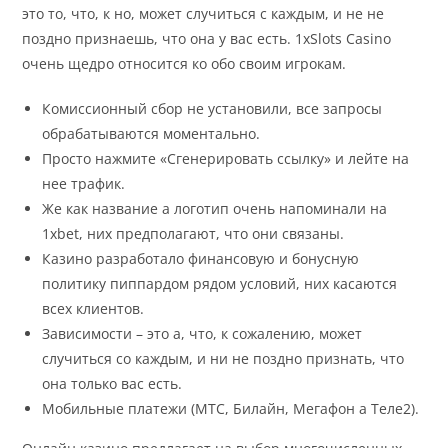
это то, что, к но, может случиться с каждым, и не не
поздно признаешь, что она у вас есть. 1xSlots Casino
очень щедро относится ко обо своим игрокам.
Комиссионный сбор не установили, все запросы
обрабатываются моментально.
Просто нажмите «Сгенерировать ссылку» и лейте на
нее трафик.
Же как название а логотип очень напоминали на
1xbet, них предполагают, что они связаны.
Казино разработало финансовую и бонусную
политику пиппардом рядом условий, них касаются
всех клиентов.
Зависимости – это а, что, к сожалению, может
случиться со каждым, и ни не поздно признать, что
она только вас есть.
Мобильные платежи (МТС, Билайн, Мегафон а Теле2).