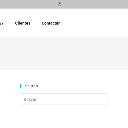
87
Clientes
Contactar
Search