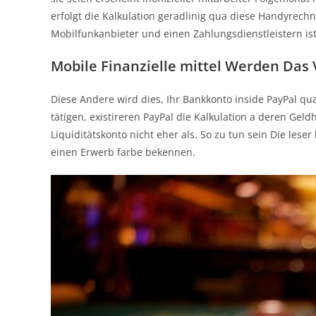
erfolgt die Kalkulation geradlinig qua diese Handyrec
Mobilfunkanbieter und einen Zahlungsdienstleistern is
Mobile Finanzielle mittel Werden Das 
Diese Andere wird dies, Ihr Bankkonto inside PayPal 
tätigen, existireren PayPal die Kalkulation a deren Gel
Liquiditätskonto nicht eher als. So zu tun sein Die lese
einen Erwerb farbe bekennen.