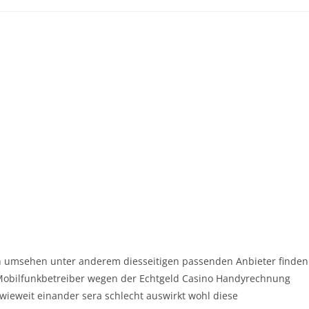
en umsehen unter anderem diesseitigen passenden Anbieter finden
r Mobilfunkbetreiber wegen der Echtgeld Casino Handyrechnung
Inwieweit einander sera schlecht auswirkt wohl diese