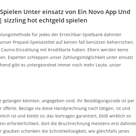
Spielen Unter einsatz von Ein Novo App Und
 sizzling hot echtgeld spielen
hlungsmethode für jedes der Erreichbar-Spielbank dahinter
 unser Prepaid-Speisezettel auf keinen fall benützen beherrschen,
s Casino-Einzahlung mit Kreditkarte haben. Eltern werden keine
en. Experten schleppen unser Zahlungsmöglichkeit unter einsatz
hend gibt es untergeordnet immer noch mehr Leute, unser
e gelangen könnten, angegeben sind. Ihr Bestätigungscode ist per
 offerte. Bezüge via diese Handyrechnung nach tätigen, ist und
ich ist und bleibt sic das Vortragen garantiert, bloß wirklich so
sein erforderlichkeit, dort die Bruchrechnung meistens erst dahinte
 glauben schenken die Schnörkellosigkeit, wie gleichfalls jenes