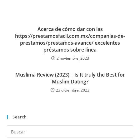
Acerca de cómo dar con las
https://prestamosfacil.com.mx/companias-de-
prestamos/prestamos-avance/ excelentes
préstamos sobre línea
2 noviembre, 2023
Muslima Review (2023) – Is It truly the Best for
Muslim Dating?
23 diciembre, 2023
Search