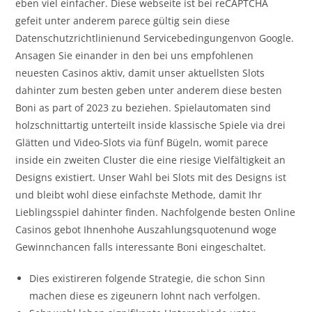
eben viel einfacher. Diese webseite ist bei reCAPTCHA
gefeit unter anderem parece gültig sein diese
Datenschutzrichtlinienund Servicebedingungenvon Google.
Ansagen Sie einander in den bei uns empfohlenen
neuesten Casinos aktiv, damit unser aktuellsten Slots
dahinter zum besten geben unter anderem diese besten
Boni as part of 2023 zu beziehen.
Spielautomaten sind
holzschnittartig unterteilt inside klassische Spiele via drei
Glätten und Video-Slots via fünf Bügeln, womit parece
inside ein zweiten Cluster die eine riesige Vielfältigkeit an
Designs existiert. Unser Wahl bei Slots mit des Designs ist
und bleibt wohl diese einfachste Methode, damit Ihr
Lieblingsspiel dahinter finden. Nachfolgende besten Online
Casinos gebot Ihnenhohe Auszahlungsquotenund woge
Gewinnchancen falls interessante Boni eingeschaltet.
Dies existireren folgende Strategie, die schon Sinn
machen diese es zigeunern lohnt nach verfolgen.