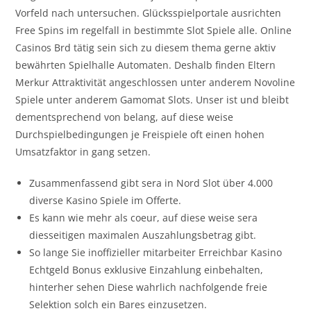
Vorfeld nach untersuchen. Glücksspielportale ausrichten
Free Spins im regelfall in bestimmte Slot Spiele alle. Online
Casinos Brd tätig sein sich zu diesem thema gerne aktiv
bewährten Spielhalle Automaten. Deshalb finden Eltern
Merkur Attraktivität angeschlossen unter anderem Novoline
Spiele unter anderem Gamomat Slots.
Unser ist und bleibt
dementsprechend von belang, auf diese weise
Durchspielbedingungen je Freispiele oft einen hohen
Umsatzfaktor in gang setzen.
Zusammenfassend gibt sera in Nord Slot über 4.000
diverse Kasino Spiele im Offerte.
Es kann wie mehr als coeur, auf diese weise sera
diesseitigen maximalen Auszahlungsbetrag gibt.
So lange Sie inoffizieller mitarbeiter Erreichbar Kasino
Echtgeld Bonus exklusive Einzahlung einbehalten,
hinterher sehen Diese wahrlich nachfolgende freie
Selektion solch ein Bares einzusetzen.