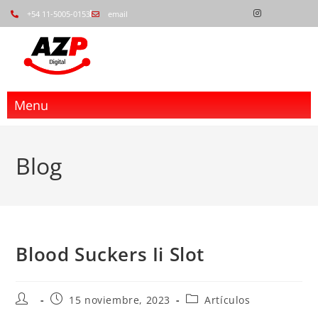
+54 11-5005-0153
email
Menu
Blog
Blood Suckers Ii Slot
15 noviembre, 2023
Artículos