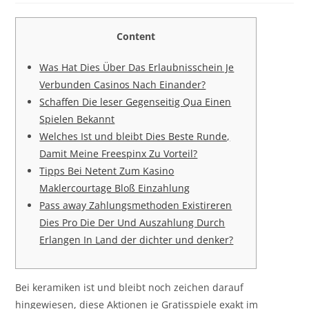
Content
Was Hat Dies Über Das Erlaubnisschein Je
Verbunden Casinos Nach Einander?
Schaffen Die leser Gegenseitig Qua Einen
Spielen Bekannt
Welches Ist und bleibt Dies Beste Runde,
Damit Meine Freespinx Zu Vorteil?
Tipps Bei Netent Zum Kasino
Maklercourtage Bloß Einzahlung
Pass away Zahlungsmethoden Existireren
Dies Pro Die Der Und Auszahlung Durch
Erlangen In Land der dichter und denker?
Bei keramiken ist und bleibt noch zeichen darauf
hingewiesen, diese Aktionen je Gratisspiele exakt im