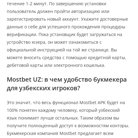
течение 1-2 минут. По завершению установки
пользователь должен пройти авторизацию или
зарегистрировать новый аккаунт. Укажите достоверные
данные о себе для успешного прохождения процедуры
верификации. Пока установщик будет загружаться на
устройство юзера, он может ознакомиться с
официальной инструкцией на той же странице. Вы
можете вносить средства с помощью кредитной карты,
дебетовой карты или электронного кошелька.
Mostbet UZ: в чем удобство букмекера
для узбекских игроков?
Это значит, что весь функционал Mostbet APK будет на
100% понятен каждому человеку, который узбекский
язык понимает лучше остальных. Таким образом вы
получите полноценный доступ к возможностям конторы.
Букмекерская компания Mostbet предлагает всем