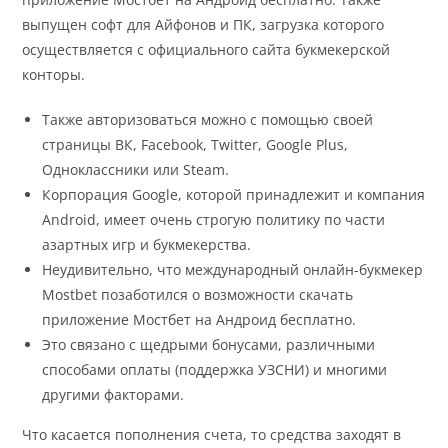
выпущен софт для Айфонов и ПК, загрузка которого
осуществляется с официального сайта букмекерской
конторы.
Также авторизоваться можно с помощью своей
страницы ВК, Facebook, Twitter, Google Plus,
Одноклассники или Steam.
Корпорация Google, которой принадлежит и компания
Android, имеет очень строгую политику по части
азартных игр и букмекерства.
Неудивительно, что международный онлайн-букмекер
Mostbet позаботился о возможности скачать
приложение Мостбет на Андроид бесплатно.
Это связано с щедрыми бонусами, различными
способами оплаты (поддержка УЗСНИ) и многими
другими факторами.
Что касается пополнения счета, то средства заходят в