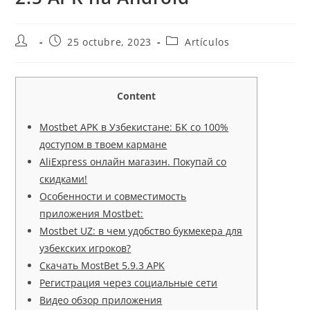
25 octubre, 2023
Artículos
Content
Mostbet APK в Узбекистане: БК со 100%
доступом в твоем кармане
AliЕxpress онлайн магазин. Покупай со
скидками!
Особенности и совместимость
приложения Mostbet:
Mostbet UZ: в чем удобство букмекера для
узбекских игроков?
Скачать MostBet 5.9.3 APK
Регистрация через социальные сети
Видео обзор приложения