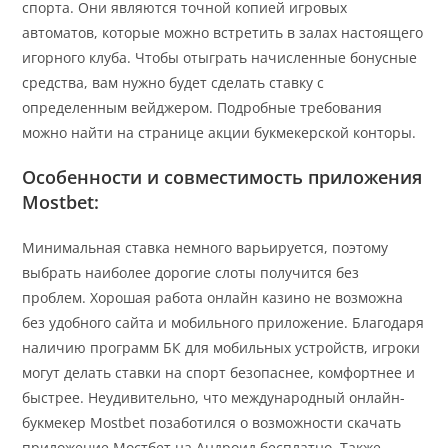
спорта. Они являются точной копией игровых
автоматов, которые можно встретить в залах настоящего
игорного клуба. Чтобы отыграть начисленные бонусные
средства, вам нужно будет сделать ставку с
определенным вейджером. Подробные требования
можно найти на странице акции букмекерской конторы.
Особенности и совместимость приложения
Mostbet:
Минимальная ставка немного варьируется, поэтому
выбрать наиболее дорогие слоты получится без
проблем. Хорошая работа онлайн казино не возможна
без удобного сайта и мобильного приложение. Благодаря
наличию программ БК для мобильных устройств, игроки
могут делать ставки на спорт безопаснее, комфортнее и
быстрее. Неудивительно, что международный онлайн-
букмекер Mostbet позаботился о возможности скачать
приложение Мостбет на Андроид бесплатно. Также