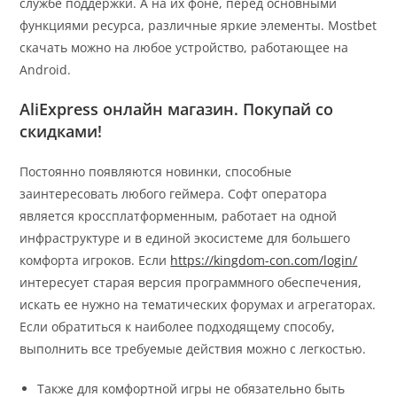
службе поддержки. А на их фоне, перед основными
функциями ресурса, различные яркие элементы. Mostbet
скачать можно на любое устройство, работающее на
Android.
AliЕxpress онлайн магазин. Покупай со
скидками!
Постоянно появляются новинки, способные
заинтересовать любого геймера. Софт оператора
является кроссплатформенным, работает на одной
инфраструктуре и в единой экосистеме для большего
комфорта игроков. Если
https://kingdom-con.com/login/
интересует старая версия программного обеспечения,
искать ее нужно на тематических форумах и агрегаторах.
Если обратиться к наиболее подходящему способу,
выполнить все требуемые действия можно с легкостью.
Также для комфортной игры не обязательно быть