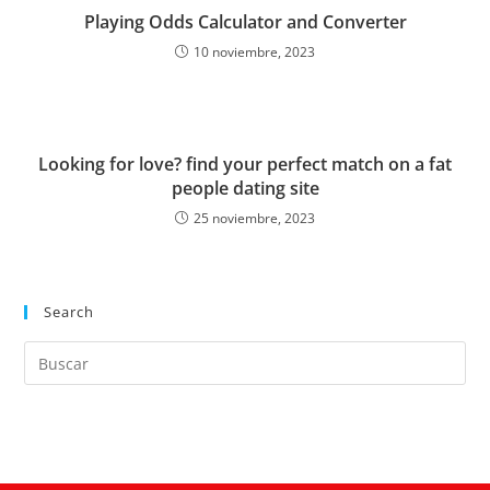
Playing Odds Calculator and Converter
10 noviembre, 2023
Looking for love? find your perfect match on a fat
people dating site
25 noviembre, 2023
Search