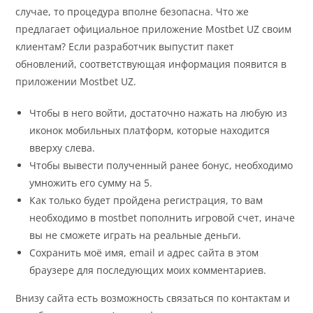
случае, то процедура вполне безопасна. Что же
предлагает официальное приложение Mostbet UZ своим
клиентам? Если разработчик выпустит пакет
обновлений, соответствующая информация появится в
приложении Mostbet UZ.
Чтобы в него войти, достаточно нажать на любую из
иконок мобильных платформ, которые находится
вверху слева.
Чтобы вывести полученный ранее бонус, необходимо
умножить его сумму на 5.
Как только будет пройдена регистрация, то вам
необходимо в mostbet пополнить игровой счет, иначе
вы не сможете играть на реальные деньги.
Сохранить моё имя, email и адрес сайта в этом
браузере для последующих моих комментариев.
Внизу сайта есть возможность связаться по контактам и