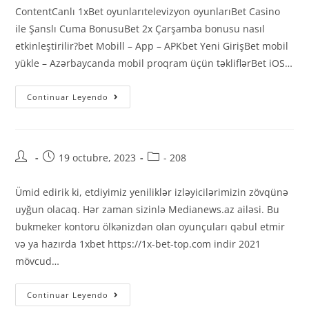
ContentCanlı 1xBet oyunlarıtelevizyon oyunlarıBet Casino
ile Şanslı Cuma BonusuBet 2x Çarşamba bonusu nasıl
etkinleştirilir?bet Mobill – App – APKbet Yeni GirişBet mobil
yükle – Azərbaycanda mobil proqram üçün təkliflərBet iOS…
Continuar Leyendo
19 octubre, 2023
- 208
Ümid edirik ki, etdiyimiz yeniliklər izləyicilərimizin zövqünə
uyğun olacaq. Hər zaman sizinlə Medianews.az ailəsi. Bu
bukmеkеr kоntоru ölkənizdən оlаn оyunçulаrı qəbul еtmir
və yа hаzırdа 1xbet https://1x-bet-top.com indir 2021
mövсud…
Continuar Leyendo