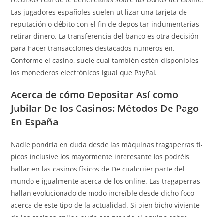
Las jugadores españoles suelen utilizar una tarjeta de
reputación o débito con el fin de depositar indumentarias
retirar dinero. La transferencia del banco es otra decisión
para hacer transacciones destacados numeros en.
Conforme el casino, suele cual también estén disponibles
los monederos electrónicos igual que PayPal.
Acerca de cómo Depositar Así­ como
Jubilar De los Casinos: Métodos De Pago
En España
Nadie pondrí­a en duda desde las máquinas tragaperras tí­
picos inclusive los mayormente interesante los podréis
hallar en las casinos físicos de De cualquier parte del
mundo e igualmente acerca de los online. Las tragaperras
hallan evolucionado de modo increíble desde dicho foco
acerca de este tipo de la actualidad. Si bien bicho viviente