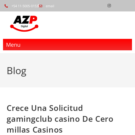
+54 11-5005-0153
email
Menu
Blog
Crece Una Solicitud
gamingclub casino De Cero
millas Casinos