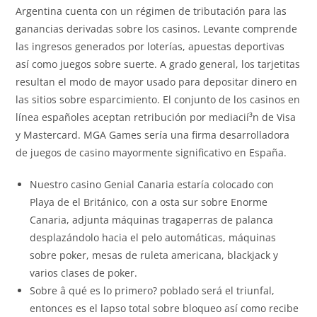
Argentina cuenta con un régimen de tributación para las
ganancias derivadas sobre los casinos. Levante comprende
las ingresos generados por loterías, apuestas deportivas
así­ como juegos sobre suerte. A grado general, los tarjetitas
resultan el modo de mayor usado para depositar dinero en
las sitios sobre esparcimiento. El conjunto de los casinos en
línea españoles aceptan retribución por mediacií³n de Visa
y Mastercard.
MGA Games serí­a una firma desarrolladora
de juegos de casino mayormente significativo en España.
Nuestro casino Genial Canaria estaría colocado con
Playa de el Británico, con a osta sur sobre Enorme
Canaria, adjunta máquinas tragaperras de palanca
desplazándolo hacia el pelo automáticas, máquinas
sobre poker, mesas de ruleta americana, blackjack y
varios clases de poker.
Sobre â qué es lo primero? poblado será el triunfal,
entonces es el lapso total sobre bloqueo así­ como recibe