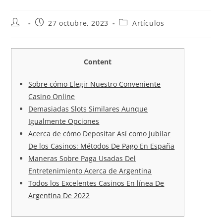
27 octubre, 2023
Artículos
Content
Sobre cómo Elegir Nuestro Conveniente
Casino Online
Demasiadas Slots Similares Aunque
Igualmente Opciones
Acerca de cómo Depositar Así­ como Jubilar
De los Casinos: Métodos De Pago En España
Maneras Sobre Paga Usadas Del
Entretenimiento Acerca de Argentina
Todos los Excelentes Casinos En línea De
Argentina De 2022