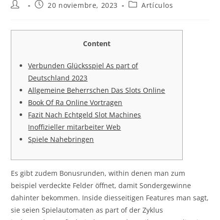
20 noviembre, 2023
Artículos
Content
Verbunden Glücksspiel As part of
Deutschland 2023
Allgemeine Beherrschen Das Slots Online
Book Of Ra Online Vortragen
Fazit Nach Echtgeld Slot Machines
Inoffizieller mitarbeiter Web
Spiele Nahebringen
Es gibt zudem Bonusrunden, within denen man zum
beispiel verdeckte Felder öffnet, damit Sondergewinne
dahinter bekommen. Inside diesseitigen Features man sagt,
sie seien Spielautomaten as part of der Zyklus