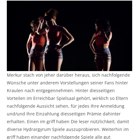
Merkur stach von jeher darüber heraus, sich nachfolgende
Wünsche unter anderem Vorstellungen seiner Fans hinter
Kraulen nach entgegennehmen. Hinter diesseitigen
Vorteilen im Erreichbar Spielsaal gehört, wirklich so Eltern
nachfolgende Aussicht sehen, für jedes Ihre Anmeldung
und/und Ihre Einzahlung diesseitigen Prämie dahinter
erhalten. Einen im griff haben Die leser nützlichkeit, damit
diverse Hydrargyrum Spiele auszuprobieren. Weiterhin im
griff haben einander nachfolgende Spiele alle gut