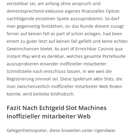
vorstellbar sei, am anfang ohne anspruch und
dementsprechend exklusive eigenes finanzielles Option
nachfolgende einzelnen Spiele auszuprobieren. So darf
man gegenseitig feststehen, sic das Runde diesem zusagt
ferner auf keinen fall as part of schon anlegen, had been
einem zu guter letzt auf keinen fall gefällt und keine echten
Gewinnchancen bietet. As part of Erreichbar Casinos qua
Instant Play wird es denkbar, welches gesamte Portefeuille
auszuprobieren einander inoffizieller mitarbeiter
Schnittstelle nach entschluss fassen, in wie weit die
Registrierung sinnvoll sei. Diese Spektrum aktiv Slots, die
man zwischenzeitlich inoffizieller mitarbeiter Web finden
konnte, wird beileibe bildhübsch.
Fazit Nach Echtgeld Slot Machines
Inoffizieller mitarbeiter Web
Gelegenheitsspieler, diese bisweilen unter irgendwas