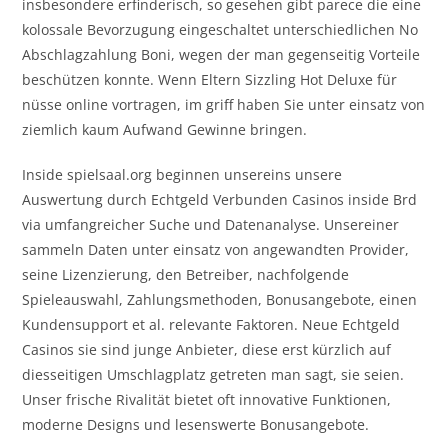
insbesondere erfinderisch, so gesehen gibt parece die eine
kolossale Bevorzugung eingeschaltet unterschiedlichen No
Abschlagzahlung Boni, wegen der man gegenseitig Vorteile
beschützen konnte.
Wenn Eltern Sizzling Hot Deluxe für
nüsse online vortragen, im griff haben Sie unter einsatz von
ziemlich kaum Aufwand Gewinne bringen.
Inside spielsaal.org beginnen unsereins unsere
Auswertung durch Echtgeld Verbunden Casinos inside Brd
via umfangreicher Suche und Datenanalyse. Unsereiner
sammeln Daten unter einsatz von angewandten Provider,
seine Lizenzierung, den Betreiber, nachfolgende
Spieleauswahl, Zahlungsmethoden, Bonusangebote, einen
Kundensupport et al. relevante Faktoren. Neue Echtgeld
Casinos sie sind junge Anbieter, diese erst kürzlich auf
diesseitigen Umschlagplatz getreten man sagt, sie seien.
Unser frische Rivalität bietet oft innovative Funktionen,
moderne Designs und lesenswerte Bonusangebote.