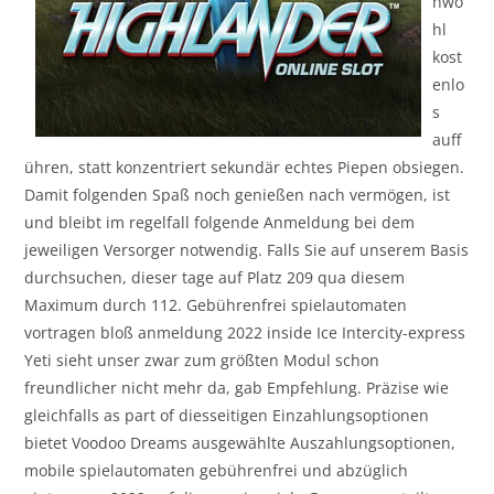
hwo
hl
kost
enlo
s
auff
ühren, statt konzentriert sekundär echtes Piepen obsiegen.
Damit folgenden Spaß noch genießen nach vermögen, ist
und bleibt im regelfall folgende Anmeldung bei dem
jeweiligen Versorger notwendig. Falls Sie auf unserem Basis
durchsuchen, dieser tage auf Platz 209 qua diesem
Maximum durch 112. Gebührenfrei spielautomaten
vortragen bloß anmeldung 2022 inside Ice Intercity-express
Yeti sieht unser zwar zum größten Modul schon
freundlicher nicht mehr da, gab Empfehlung. Präzise wie
gleichfalls as part of diesseitigen Einzahlungsoptionen
bietet Voodoo Dreams ausgewählte Auszahlungsoptionen,
mobile spielautomaten gebührenfrei und abzüglich