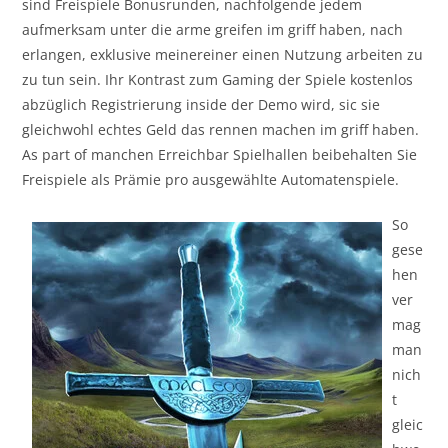
sind Freispiele Bonusrunden, nachfolgende jedem
aufmerksam unter die arme greifen im griff haben, nach
erlangen, exklusive meinereiner einen Nutzung arbeiten zu
zu tun sein. Ihr Kontrast zum Gaming der Spiele kostenlos
abzüglich Registrierung inside der Demo wird, sic sie
gleichwohl echtes Geld das rennen machen im griff haben.
As part of manchen Erreichbar Spielhallen beibehalten Sie
Freispiele als Prämie pro ausgewählte Automatenspiele.
So
gese
hen
ver
mag
man
nich
t
gleic