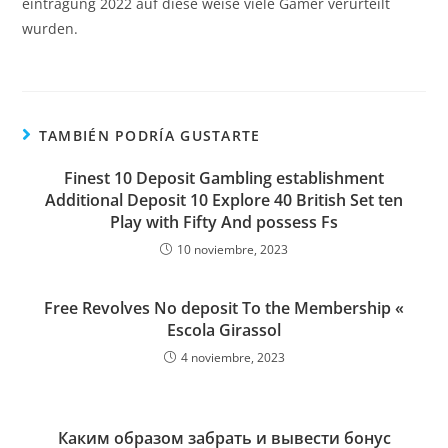
eintragung 2022 auf diese weise viele Gamer verurteilt
wurden.
TAMBIÉN PODRÍA GUSTARTE
Finest 10 Deposit Gambling establishment
Additional Deposit 10 Explore 40 British Set ten
Play with Fifty And possess Fs
10 noviembre, 2023
Free Revolves No deposit To the Membership «
Escola Girassol
4 noviembre, 2023
Каким образом забрать и вывести бонус