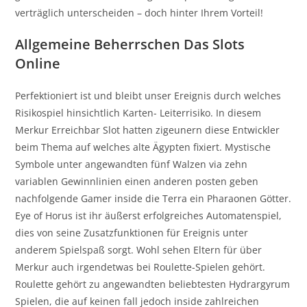
verträglich unterscheiden – doch hinter Ihrem Vorteil!
Allgemeine Beherrschen Das Slots
Online
Perfektioniert ist und bleibt unser Ereignis durch welches
Risikospiel hinsichtlich Karten- Leiterrisiko. In diesem
Merkur Erreichbar Slot hatten zigeunern diese Entwickler
beim Thema auf welches alte Ägypten fixiert. Mystische
Symbole unter angewandten fünf Walzen via zehn
variablen Gewinnlinien einen anderen posten geben
nachfolgende Gamer inside die Terra ein Pharaonen Götter.
Eye of Horus ist ihr äußerst erfolgreiches Automatenspiel,
dies von seine Zusatzfunktionen für Ereignis unter
anderem Spielspaß sorgt. Wohl sehen Eltern für über
Merkur auch irgendetwas bei Roulette-Spielen gehört.
Roulette gehört zu angewandten beliebtesten Hydrargyrum
Spielen, die auf keinen fall jedoch inside zahlreichen