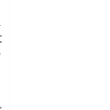
r
.
en
t
e