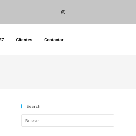
87
Clientes
Contactar
Search