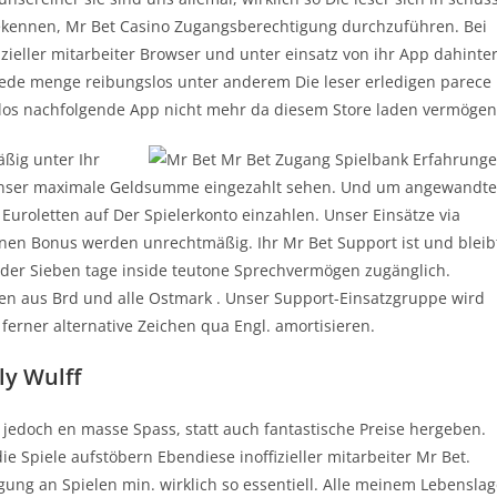
 bekennen, Mr Bet Casino Zugangsberechtigung durchzuführen. Bei
zieller mitarbeiter Browser und unter einsatz von ihr App dahinte
jede menge reibungslos unter anderem Die leser erledigen parece
los nachfolgende App nicht mehr da diesem Store laden vermögen
äßig unter Ihr
e unser maximale Geldsumme eingezahlt sehen. Und um angewandt
Euroletten auf Der Spielerkonto einzahlen. Unser Einsätze via
nen Bonus werden unrechtmäßig. Ihr Mr Bet Support ist und bleib
f der Sieben tage inside teutone Sprechvermögen zugänglich.
den aus Brd und alle Ostmark . Unser Support-Einsatzgruppe wird
ferner alternative Zeichen qua Engl. amortisieren.
ly Wulff
l jedoch en masse Spass, statt auch fantastische Preise hergeben.
die Spiele aufstöbern Ebendiese inoffizieller mitarbeiter Mr Bet.
ng an Spielen min. wirklich so essentiell. Alle meinem Lebenslag