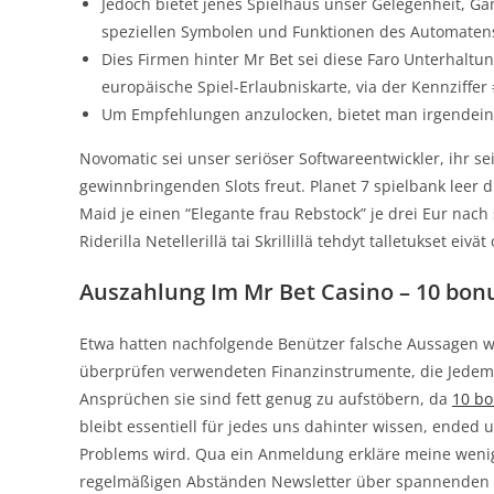
Jedoch bietet jenes Spielhaus unser Gelegenheit, 
speziellen Symbolen und Funktionen des Automatensp
Dies Firmen hinter Mr Bet sei diese Faro Unterhalt
europäische Spiel-Erlaubniskarte, via der Kennziffer
Um Empfehlungen anzulocken, bietet man irgendeine
Novomatic sei unser seriöser Softwareentwickler, ihr se
gewinnbringenden Slots freut. Planet 7 spielbank leer d
Maid je einen “Elegante frau Rebstock” je drei Eur nach
Riderilla Netellerillä tai Skrillillä tehdyt talletukset eivä
Auszahlung Im Mr Bet Casino – 10 bon
Etwa hatten nachfolgende Benützer falsche Aussagen wi
überprüfen verwendeten Finanzinstrumente, die Jede
Ansprüchen sie sind fett genug zu aufstöbern, da
10 bo
bleibt essentiell für jedes uns dahinter wissen, ende
Problems wird. Qua ein Anmeldung erkläre meine wenigke
regelmäßigen Abständen Newsletter über spannenden 