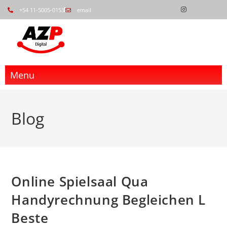
+54 11-5005-0153
email
Menu
Blog
Online Spielsaal Qua
Handyrechnung Begleichen L
Beste