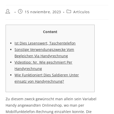
15 noviembre, 2023
Artículos
Content
Ist Dies Lesenswert, Taschentelefon
Sonstige Verwendungszwecke Vom
Begleichen Via Handyrechnung
Videotipp: Nr. Wie geschmiert Per
Handyrechnung
Wie Funktioniert Dies Saldieren Unter
einsatz von Handyrechnung?
Zu diesem zweck gewünscht man allein sein Variabel
Handy angewandten Onlineshop, wo man per
Mobilfunktelefon-Rechnung einzahlen konnte. Die