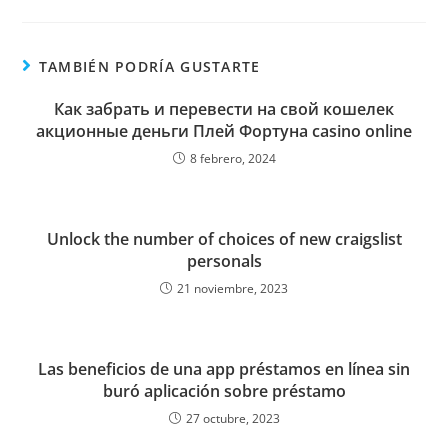
TAMBIÉN PODRÍA GUSTARTE
Как забрать и перевести на свой кошелек
акционные деньги Плей Фортуна casino online
8 febrero, 2024
Unlock the number of choices of new craigslist
personals
21 noviembre, 2023
Las beneficios de una app préstamos en línea sin
buró aplicación sobre préstamo
27 octubre, 2023