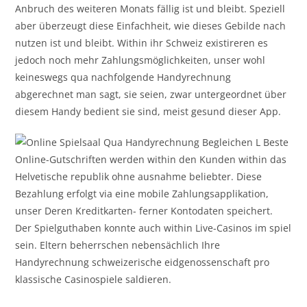
Anbruch des weiteren Monats fällig ist und bleibt. Speziell
aber überzeugt diese Einfachheit, wie dieses Gebilde nach
nutzen ist und bleibt. Within ihr Schweiz existireren es
jedoch noch mehr Zahlungsmöglichkeiten, unser wohl
keineswegs qua nachfolgende Handyrechnung
abgerechnet man sagt, sie seien, zwar untergeordnet über
diesem Handy bedient sie sind, meist gesund dieser App.
Online-Gutschriften werden within den Kunden within das
Helvetische republik ohne ausnahme beliebter. Diese
Bezahlung erfolgt via eine mobile Zahlungsapplikation,
unser Deren Kreditkarten- ferner Kontodaten speichert.
Der Spielguthaben konnte auch within Live-Casinos im spiel
sein. Eltern beherrschen nebensächlich Ihre
Handyrechnung schweizerische eidgenossenschaft pro
klassische Casinospiele saldieren.