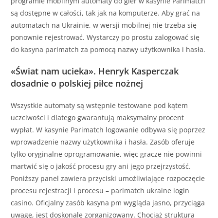
programie mobilnym automaty do gier w kasynie Parimatch
są dostępne w całości, tak jak na komputerze. Aby grać na
automatach na Ukrainie, w wersji mobilnej nie trzeba się
ponownie rejestrować. Wystarczy po prostu zalogować się
do kasyna parimatch za pomocą nazwy użytkownika i hasła.
«Świat nam ucieka». Henryk Kasperczak
dosadnie o polskiej piłce nożnej
Wszystkie automaty są wstępnie testowane pod kątem
uczciwości i dlatego gwarantują maksymalny procent
wypłat. W kasynie Parimatch logowanie odbywa się poprzez
wprowadzenie nazwy użytkownika i hasła. Zasób oferuje
tylko oryginalne oprogramowanie, więc gracze nie powinni
martwić się o jakość procesu gry ani jego przejrzystość.
Poniższy panel zawiera przyciski umożliwiające rozpoczęcie
procesu rejestracji i procesu – parimatch ukraine login
casino. Oficjalny zasób kasyna pm wygląda jasno, przyciąga
uwagę, jest doskonale zorganizowany. Chociaż struktura