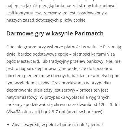
najlepszą jakość przeglądania naszej strony internetowej.
Jeśli kontynuujesz, założymy, że jesteś zadowolony z
naszych zasad dotyczących plików cookie.
Darmowe gry w kasynie Parimatch
Obecnie gracze przy wyborze płatności w walucie PLN mają
dwie, bardzo podstawowe opcje – płatności kartami Visa
bądź Mastercard, lub tradycyjny przelew bankowy. Nie, nie
jest to najbardziej innowacyjne podejście do sposobów
obrotem pieniędzmi w obecnych, bardzo rozwiniętych pod
tym względem czasów. Czas oczekiwania w przypadku
deponowania pieniędzy jest zerowy – proces ten jest
natychmiastowy. W przypadku wypłacania wygranych
możemy spodziewać się okresu oczekiwania od 12h – 3 dni
(Visa/Mastercard) bądź 3-7 dni (przelew bankowy).
Aby cieszyć się w pełni z bonusu, należy jednak