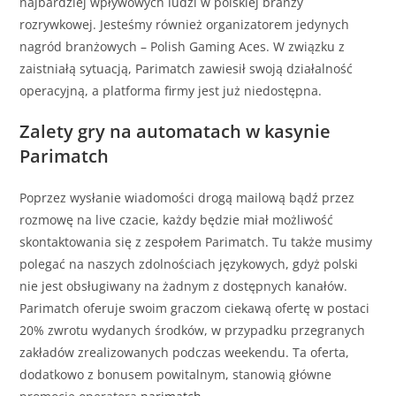
najbardziej wpływowych ludzi w polskiej branży
rozrywkowej. Jesteśmy również organizatorem jedynych
nagród branżowych – Polish Gaming Aces. W związku z
zaistniałą sytuacją, Parimatch zawiesił swoją działalność
operacyjną, a platforma firmy jest już niedostępna.
Zalety gry na automatach w kasynie
Parimatch
Poprzez wysłanie wiadomości drogą mailową bądź przez
rozmowę na live czacie, każdy będzie miał możliwość
skontaktowania się z zespołem Parimatch. Tu także musimy
polegać na naszych zdolnościach językowych, gdyż polski
nie jest obsługiwany na żadnym z dostępnych kanałów.
Parimatch oferuje swoim graczom ciekawą ofertę w postaci
20% zwrotu wydanych środków, w przypadku przegranych
zakładów zrealizowanych podczas weekendu. Ta oferta,
dodatkowo z bonusem powitalnym, stanowią główne