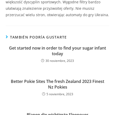
większość dyscyplin sportowych. Wygodne filtry bardzo
ułatwiają znalezienie przyzwoitej oferty. Nie musisz
przerzucać wielu stron, otwierając automaty do gry Ukraina.
TAMBIÉN PODRÍA GUSTARTE
Get started now in order to find your sugar infant
today
30 noviembre, 2023
Better Pokie Sites The fresh Zealand 2023 Finest
Nz Pokies
5 noviembre, 2023
Planen die wichtigste Sleepover