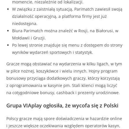
momencie, niezależnie od lokalizacji.
W związku z zaistniałą sytuacją, Parimatch zawiesił swoją
działalność operacyjną, a platforma firmy jest już
niedostępna.
Biura Parimatch można znaleźć w Rosji, na Białorusi, w
Mołdawii i Gruzji.
Po lewej stronie znajduje się menu z dostępem do strony
wyników wydarzeń sportowych i statystyk.
Gracze mogą obstawiać na wydarzenia w kilku ligach, w tym
w piłce nożnej, koszykówce i wielu innych. Hojny program
bonusowy przyciąga dodatkowych graczy, którzy korzystają
z oprogramowania w kasynie pm. Stali klienci mogą liczyć
na cotygodniowe bonusy, cashback i prezenty urodzinowe.
Grupa VIAplay ogłosiła, że wycofa się z Polski
Polscy gracze mają spore doświadczenia w hazardzie online
i jeszcze większe oczekiwania względem operatorów kasyn,