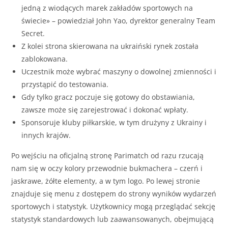
jedną z wiodących marek zakładów sportowych na
świecie» – powiedział John Yao, dyrektor generalny Team
Secret.
Z kolei strona skierowana na ukraiński rynek została
zablokowana.
Uczestnik może wybrać maszyny o dowolnej zmienności i
przystąpić do testowania.
Gdy tylko gracz poczuje się gotowy do obstawiania,
zawsze może się zarejestrować i dokonać wpłaty.
Sponsoruje kluby piłkarskie, w tym drużyny z Ukrainy i
innych krajów.
Po wejściu na oficjalną stronę Parimatch od razu rzucają
nam się w oczy kolory przewodnie bukmachera – czerń i
jaskrawe, żółte elementy, a w tym logo. Po lewej stronie
znajduje się menu z dostępem do strony wyników wydarzeń
sportowych i statystyk. Użytkownicy mogą przeglądać sekcję
statystyk standardowych lub zaawansowanych, obejmującą