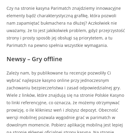
Czy na stronie kasyna Parimatch znajdziemy innowacyjne
elementy bądź charakterystyczną grafikę, która pozwoli
nam zapamiętać bukmachera na dłużej? Aczkolwiek nie
uważamy, że to jest jakikolwiek problem, gdyż przejrzystość
strony i prosty sposób jej obsługi są priorytetem, a tu
Parimatch na pewno spełnia wszystkie wymagania.
Newsy – Gry offline
Zależy nam, by publikowane tu recenzje pozwoliły Ci
wybrać najlepsze kasyno online przy jednoczesnym
zachowaniu bezpieczeństwa i zasad odpowiedzialnej gry.
Wiele z linków, które znajdują się na stronie Polskie Kasyno
to linki referencyjne, co oznacza, że możemy otrzymywać
prowizję, o ile klikniesz weń i złożysz depozyt. Obecność
wersji mobilnej pozwala wygodnie grać w parimatch w
dowolnym momencie. Pobierz aplikację mobilną jest lepiej
na stronie głównej oficjalnej strony kasyna. Na stronie