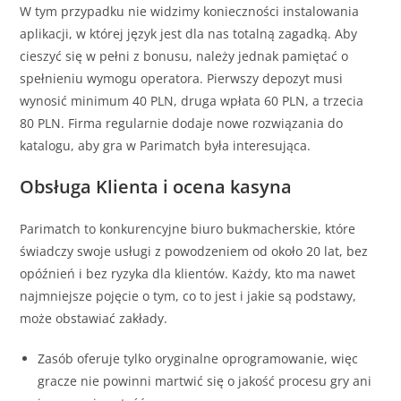
W tym przypadku nie widzimy konieczności instalowania
aplikacji, w której język jest dla nas totalną zagadką. Aby
cieszyć się w pełni z bonusu, należy jednak pamiętać o
spełnieniu wymogu operatora. Pierwszy depozyt musi
wynosić minimum 40 PLN, druga wpłata 60 PLN, a trzecia
80 PLN. Firma regularnie dodaje nowe rozwiązania do
katalogu, aby gra w Parimatch była interesująca.
Obsługa Klienta i ocena kasyna
Parimatch to konkurencyjne biuro bukmacherskie, które
świadczy swoje usługi z powodzeniem od około 20 lat, bez
opóźnień i bez ryzyka dla klientów. Każdy, kto ma nawet
najmniejsze pojęcie o tym, co to jest i jakie są podstawy,
może obstawiać zakłady.
Zasób oferuje tylko oryginalne oprogramowanie, więc
gracze nie powinni martwić się o jakość procesu gry ani