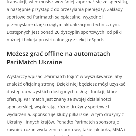
transakcji, więc musisz wcześniej zapoznać się ze specyfiką,
a następnie przystąpić do przesyłania pieniędzy. Zakłady
sportowe od Parimatch są opłacalne, wygodne i
przemyślane dzięki ciągłym aktualizacjom technicznym.
Dostępnych jest ponad 20 dyscyplin sportowych, od piłki
nożnej i hokeja po wirtualne gry z sekcji eSports.
Możesz grać offline na automatach
PariMatch Ukraine
Wystarczy wpisać „Parimatch login” w wyszukiwarce, aby
znaleźć oficjalną stronę. Dzięki niej będziesz mógł uzyskać
dostęp do wszystkich dostępnych usług i funkcji, które
oferują. Parimatch jest znany ze swojej działalności
sponsorskiej, wspierając różne drużyny sportowe i
wydarzenia. Sponsoruje kluby piłkarskie, w tym drużyny z
Ukrainy i innych krajów. Ponadto Parimatch sponsoruje
również różne wydarzenia sportowe, takie jak boks, MMA i