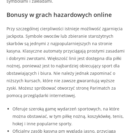
symbolami i zakładami.
Bonusy w grach hazardowych online
Przy szczególnej cierpliwości istnieje możliwość zgarnięcia
jackpota. Symbole owoców lub zbieranie starożytnych
skarbów są jednymi z najpopularniejszych na stronie
kasyna. Klasyczne automaty przyciągają prostymi zasadami
i dobrymi zwrotami. Większość linii jest dostępna dla piłki
nożnej, ponieważ jest to najbardziej obiecujący sport dla
obstawiających i biura. Nie należy jednak zapominać o
niższych kursach, które nie zawsze gwarantują wyższe
zyski. Możesz spróbować otworzyć stronę Parimatch za
pomocą przeglądarki internetowej.
Oferuje szeroką gamę wydarzeń sportowych, na które
można obstawiać, w tym piłkę nożną, koszykówkę, tenis,
hokej i inne popularne sporty.
Oficjalny zasób kasyna pm wygląda jasno, przyciąga